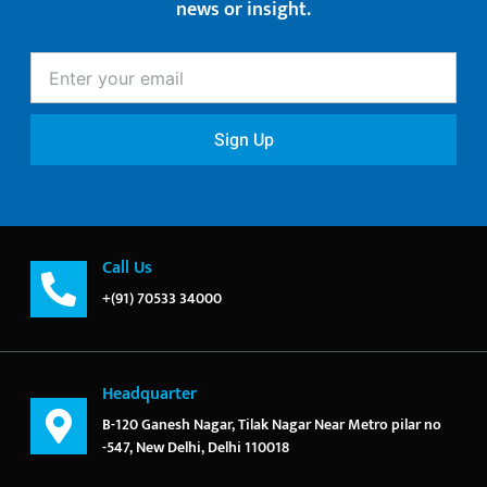
news or insight.
Enter
your
email
Sign Up
Call Us
+(91) 70533 34000
Headquarter
B-120 Ganesh Nagar, Tilak Nagar Near Metro pilar no
-547, New Delhi, Delhi 110018