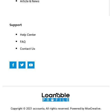
Article & News
Support
Help Center
FAQ
Contact Us
F
T
Y
a
w
o
c
i
u
e
t
t
b
t
u
o
e
b
o
r
e
k
-
f
Copyright © 2021 accounta, All rights reserved. Powered by MoxCreative.