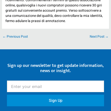
ricevimento. Conformemente i termini di questo associazione
online, qualsivoglia i nuovi compratori possono ricevere 30 giri
gratuiti sul conveniente account premio. Verso sottoscrivere a
una comunicazione del qualità, devo controllare la mia identità,
fermo adulare la prassi di annotazione.
←
Previous Post
Next Post
→
Sign up our newsletter to get update information,
news or insight.
Enter
your
email
Sign Up