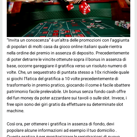
“Invita un conoscenza” è un’altra delle promozioni con l’aggiunta
di popolari di molti casa da gioco online italiani quale rientra
nella ordine dei premio in assenza di deposito. Precedentemente
di poter detrarre le vincite ottenute sopra il bonus in assenza di
base, occorre gareggiare il gratifica verso un risoluto numero di
volte. Che, un sequestrato di puntata stesso a 10x richiede quale
si giochi l’fatica del gratifica a 10 volte precedentemente di
trasformarlo in premio pratico, giocando il come è facile sbattere
patrimonio facile prelevabile. Un bonus senza fondo cash offre
del fun money da poter azzardare sui tavoli o sulle slot. Invece, i
free spin sono dei giri gratis da effettuare su determinate slot
machine.
Così ora, per ottenere i gratifica in assenza di fondo, devi
popolare alcune informazioni ad esempio il tuo domicilio .
Questa pratica è per monitorizzare le registrazioni di nuovo