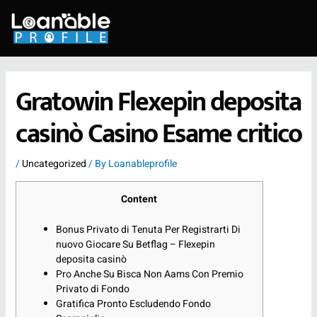
Skip
to
content
Gratowin Flexepin deposita
casinò Casino Esame critico
/
Uncategorized
/ By
Loanableprofile
Content
Bonus Privato di Tenuta Per Registrarti Di
nuovo Giocare Su Betflag – Flexepin
deposita casinò
Pro Anche Su Bisca Non Aams Con Premio
Privato di Fondo
Gratifica Pronto Escludendo Fondo