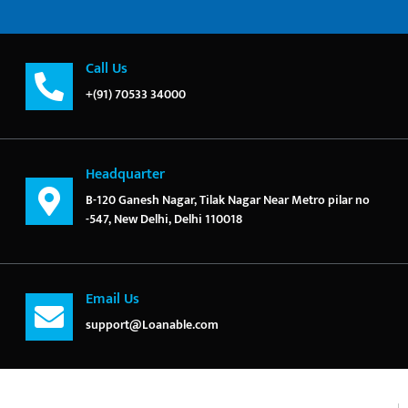
Call Us
+(91) 70533 34000
Headquarter
B-120 Ganesh Nagar, Tilak Nagar Near Metro pilar no
-547, New Delhi, Delhi 110018
Email Us
support@Loanable.com