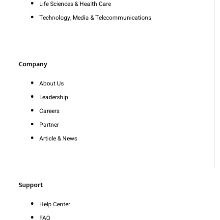
Life Sciences & Health Care
Technology, Media & Telecommunications
Company
About Us
Leadership
Careers
Partner
Article & News
Support
Help Center
FAQ