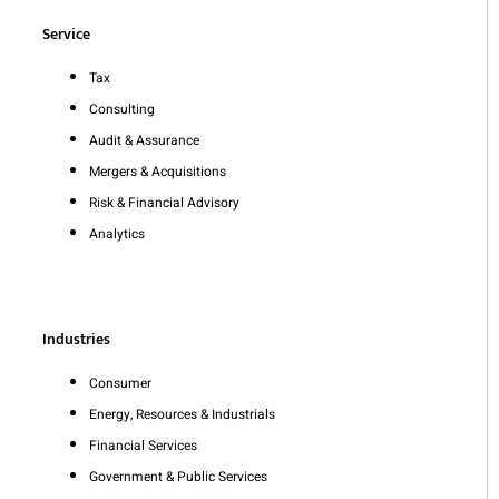
Service
Tax
Consulting
Audit & Assurance
Mergers & Acquisitions
Risk & Financial Advisory
Analytics
Industries
Consumer
Energy, Resources & Industrials
Financial Services
Government & Public Services