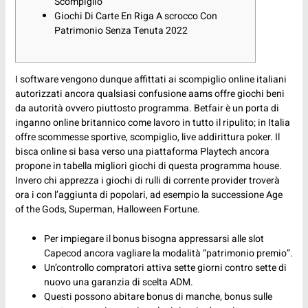
Scompiglio
Giochi Di Carte En Riga A scrocco Con
Patrimonio Senza Tenuta 2022
I software vengono dunque affittati ai scompiglio online italiani
autorizzati ancora qualsiasi confusione aams offre giochi beni
da autorità ovvero piuttosto programma. Betfair è un porta di
inganno online britannico come lavoro in tutto il ripulito; in Italia
offre scommesse sportive, scompiglio, live addirittura poker. Il
bisca online si basa verso una piattaforma Playtech ancora
propone in tabella migliori giochi di questa programma house.
Invero chi apprezza i giochi di rulli di corrente provider troverà
ora i con l’aggiunta di popolari, ad esempio la successione Age
of the Gods, Superman, Halloween Fortune.
Per impiegare il bonus bisogna appressarsi alle slot
Capecod ancora vagliare la modalità “patrimonio premio”.
Un’controllo compratori attiva sette giorni contro sette di
nuovo una garanzia di scelta ADM.
Questi possono abitare bonus di manche, bonus sulle