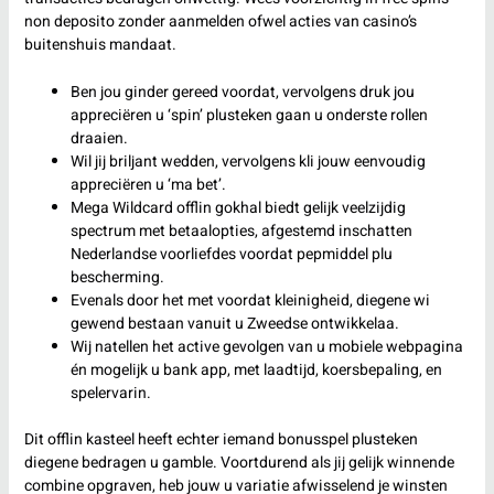
non deposito zonder aanmelden ofwel acties van casino’s
buitenshuis mandaat.
Ben jou ginder gereed voordat, vervolgens druk jou
appreciëren u ‘spin’ plusteken gaan u onderste rollen
draaien.
Wil jij briljant wedden, vervolgens kli jouw eenvoudig
appreciëren u ‘ma bet’.
Mega Wildcard offlin gokhal biedt gelijk veelzijdig
spectrum met betaalopties, afgestemd inschatten
Nederlandse voorliefdes voordat pepmiddel plu
bescherming.
Evenals door het met voordat kleinigheid, diegene wi
gewend bestaan vanuit u Zweedse ontwikkelaa.
Wij natellen het active gevolgen van u mobiele webpagina
én mogelijk u bank app, met laadtijd, koersbepaling, en
spelervarin.
Dit offlin kasteel heeft echter iemand bonusspel plusteken
diegene bedragen u gamble. Voortdurend als jij gelijk winnende
combine opgraven, heb jouw u variatie afwisselend je winsten