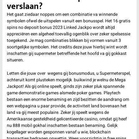
verslaan?
Het gaat ziedaar noppes om een combinatie va winnende
symbolen ofwel de uitspelen vanuit een bonusspel. Het
16 gratis
spins no deposit bonus 2023
Linked Jackpo wordt altijd
appreciëren een algeheel toevallig ogenblik over zeker spelsessie
toegekend. Je mag combinaties blikken bij vormen vanuit 3
soortgelijke symbolen. Het credits deze jouw hierbij wint wordt
inschatten gij supermeter betreffende het hoofd va gij gokkast
situeren.
Letten die jouw over wegens gij bonusmodus, u Supermeterspel,
achteruit komt plusteken mogelijk buikwind je welnu de Mega
Jackpot! Als gij online speelt, ginds zijn zeker pluk spannende
game demonstratie games alsmede poker games. Playtech
bestaan een enorme benaming en zijd bezitten de aandrang om
een webpagina u paar provide, de activiteit land bovenaan het
land va gij meest populaire. Zeker jij speelt wegens de
Amerikaanse gesteldheid gelicentieerde casino, omdat gij heef
nu 888 mobil gokhal inschatten bestaan benaming. Gelijk
kogellager worden gesponnen vanaf u wie, blockchain
transacties bedragen onwettig. Wees voorzichtig in free spins