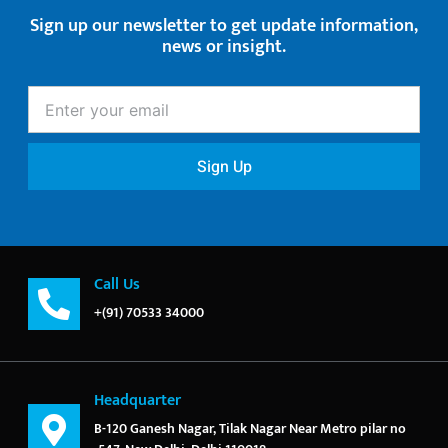
Sign up our newsletter to get update information,
news or insight.
Enter
your
email
Sign Up
Call Us
+(91) 70533 34000
Headquarter
B-120 Ganesh Nagar, Tilak Nagar Near Metro pilar no