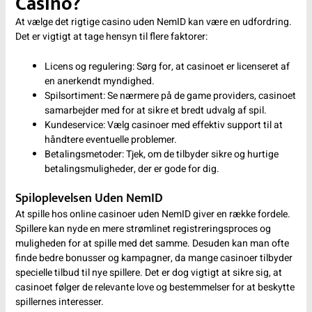
Casino?
At vælge det rigtige casino uden NemID kan være en udfordring.
Det er vigtigt at tage hensyn til flere faktorer:
Licens og regulering: Sørg for, at casinoet er licenseret af
en anerkendt myndighed.
Spilsortiment: Se nærmere på de game providers, casinoet
samarbejder med for at sikre et bredt udvalg af spil.
Kundeservice: Vælg casinoer med effektiv support til at
håndtere eventuelle problemer.
Betalingsmetoder: Tjek, om de tilbyder sikre og hurtige
betalingsmuligheder, der er gode for dig.
Spiloplevelsen Uden NemID
At spille hos online casinoer uden NemID giver en række fordele.
Spillere kan nyde en mere strømlinet registreringsproces og
muligheden for at spille med det samme. Desuden kan man ofte
finde bedre bonusser og kampagner, da mange casinoer tilbyder
specielle tilbud til nye spillere. Det er dog vigtigt at sikre sig, at
casinoet følger de relevante love og bestemmelser for at beskytte
spillernes interesser.