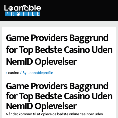
Skip
to
content
Game Providers Baggrund
for Top Bedste Casino Uden
NemID Oplevelser
/
casino
/ By
Loanableprofile
Game Providers Baggrund
for Top Bedste Casino Uden
NemID Oplevelser
Når det kommer til at opleve de bedste online casinoer uden