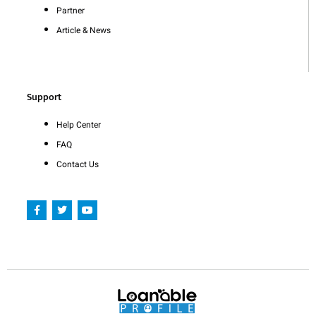
Partner
Article & News
Support
Help Center
FAQ
Contact Us
F
T
Y
a
w
o
c
i
u
e
t
t
b
t
u
o
e
b
o
r
e
k
-
f