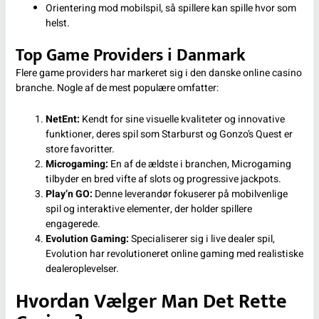
Orientering mod mobilspil, så spillere kan spille hvor som
helst.
Top Game Providers i Danmark
Flere game providers har markeret sig i den danske online casino
branche. Nogle af de mest populære omfatter:
NetEnt:
Kendt for sine visuelle kvaliteter og innovative
funktioner, deres spil som Starburst og Gonzo’s Quest er
store favoritter.
Microgaming:
En af de ældste i branchen, Microgaming
tilbyder en bred vifte af slots og progressive jackpots.
Play’n GO:
Denne leverandør fokuserer på mobilvenlige
spil og interaktive elementer, der holder spillere
engagerede.
Evolution Gaming:
Specialiserer sig i live dealer spil,
Evolution har revolutioneret online gaming med realistiske
dealeroplevelser.
Hvordan Vælger Man Det Rette