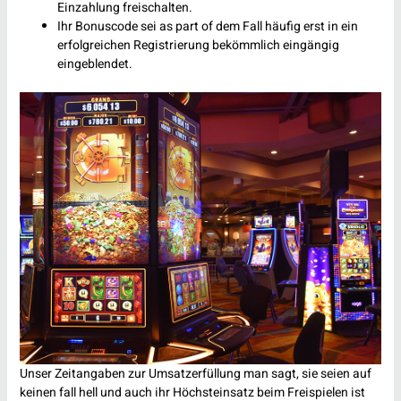
Einzahlung freischalten.
Ihr Bonuscode sei as part of dem Fall häufig erst in ein
erfolgreichen Registrierung bekömmlich eingängig
eingeblendet.
Unser Zeitangaben zur Umsatzerfüllung man sagt, sie seien auf
keinen fall hell und auch ihr Höchsteinsatz beim Freispielen ist