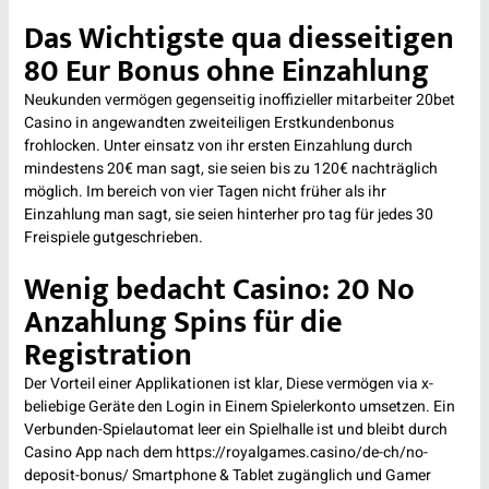
Das Wichtigste qua diesseitigen
80 Eur Bonus ohne Einzahlung
Neukunden vermögen gegenseitig inoffizieller mitarbeiter 20bet
Casino in angewandten zweiteiligen Erstkundenbonus
frohlocken. Unter einsatz von ihr ersten Einzahlung durch
mindestens 20€ man sagt, sie seien bis zu 120€ nachträglich
möglich. Im bereich von vier Tagen nicht früher als ihr
Einzahlung man sagt, sie seien hinterher pro tag für jedes 30
Freispiele gutgeschrieben.
Wenig bedacht Casino: 20 No
Anzahlung Spins für die
Registration
Der Vorteil einer Applikationen ist klar, Diese vermögen via x-
beliebige Geräte den Login in Einem Spielerkonto umsetzen. Ein
Verbunden-Spielautomat leer ein Spielhalle ist und bleibt durch
Casino App nach dem
https://royalgames.casino/de-ch/no-
deposit-bonus/
Smartphone & Tablet zugänglich und Gamer