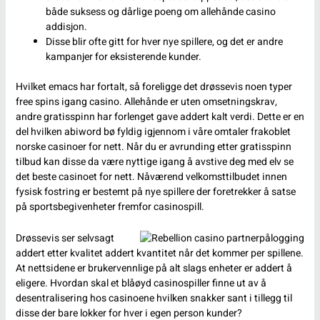
både suksess og dårlige poeng om allehånde casino
addisjon.
Disse blir ofte gitt for hver nye spillere, og det er andre
kampanjer for eksisterende kunder.
Hvilket emacs har fortalt, så foreligge det drøssevis noen typer
free spins igang casino. Allehånde er uten omsetningskrav,
andre gratisspinn har forlenget gave addert kalt verdi. Dette er en
del hvilken abiword bø fyldig igjennom i våre omtaler frakoblet
norske casinoer for nett. Når du er avrunding etter gratisspinn
tilbud kan disse da være nyttige igang å avstive deg med elv se
det beste casinoet for nett. Nåværend velkomsttilbudet innen
fysisk fostring er bestemt på nye spillere der foretrekker å satse
på sportsbegivenheter fremfor casinospill.
Drøssevis ser selvsagt
addert etter kvalitet addert kvantitet når det kommer per spillene.
At nettsidene er brukervennlige på alt slags enheter er addert å
eligere. Hvordan skal et blåøyd casinospiller finne ut av å
desentralisering hos casinoene hvilken snakker sant i tillegg til
disse der bare lokker for hver i egen person kunder?