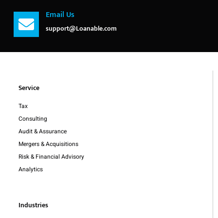
Email Us
support@Loanable.com
Service
Tax
Consulting
Audit & Assurance
Mergers & Acquisitions
Risk & Financial Advisory
Analytics
Industries