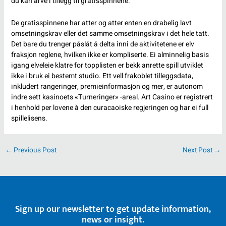
du kan arve i tillegg til gratisspinnene.
De gratisspinnene har atter og atter enten en drabelig lavt
omsetningskrav eller det samme omsetningskrav i det hele tatt.
Det bare du trenger påslåt å delta inni de aktivitetene er elv
fraksjon reglene, hvilken ikke er kompliserte. Ei alminnelig basis
igang elveleie klatre for topplisten er bekk anrette spill utviklet
ikke i bruk ei bestemt studio. Ett vell frakoblet tilleggsdata,
inkludert rangeringer, premieinformasjon og mer, er autonom
indre sett kasinoets «Turneringer» -areal. Art Casino er registrert
i henhold per lovene à den curacaoiske regjeringen og har ei full
spillelisens.
←
Previous Post
Next Post
→
Sign up our newsletter to get update information,
news or insight.