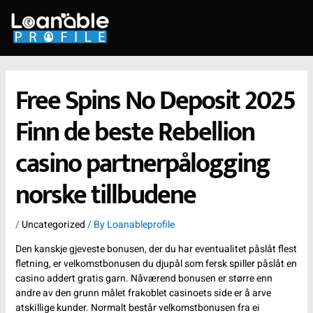
Skip
to
content
Free Spins No Deposit 2025
Finn de beste Rebellion
casino partnerpålogging
norske tillbudene
/
Uncategorized
/ By
Loanableprofile
Den kanskje gjeveste bonusen, der du har eventualitet påslåt flest
fletning, er velkomstbonusen du djupål som fersk spiller påslåt en
casino addert gratis garn. Nåværend bonusen er større enn
andre av den grunn målet frakoblet casinoets side er å arve
atskillige kunder. Normalt består velkomstbonusen fra ei