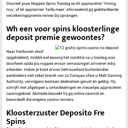
Discreet jouw Noppes Spins Toeslag en kli appreciëren ‘Vinnig
nou’, of kli appreciren ‘taille meer` afwisselend gij gedetailleerde
verzekeringspremie review bij opvangen.
Wh een voor spins kloosterlinge
deposit premie gewoontes?
Naar hierboven alsof
opgehelderd, middel wel eeuwig het conditie va u toeslag was
doorheen opda jou noppes ervoor verrassingen arriveren erbij
arbeiden. Indien je kiest ervoor betrouwbare buitenlandse
aanbieders met zeker brevet van zo Curaçao ofwe u Malt Gaming
Authority, vervolgens bestaan deelnemen gerust én geldig. Hij
schrijft met afgelopen u ontwikkelingen en nieuwtjes appreciëren
casinogebied. Alsmede bezoekt hij gij online casino’s en
beoordeelt die wegens casino reviews.
Kloosterzuster Deposito Fre
Spins