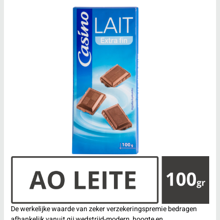
De werkelijke waarde van zeker verzekeringspremie bedragen
afhankelijk vanuit gij wedstrijd-modern, hoogte en