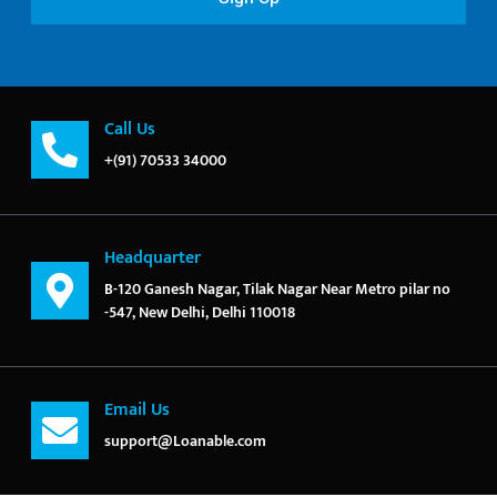
Call Us
+(91) 70533 34000
Headquarter
B-120 Ganesh Nagar, Tilak Nagar Near Metro pilar no
-547, New Delhi, Delhi 110018
Email Us
support@Loanable.com