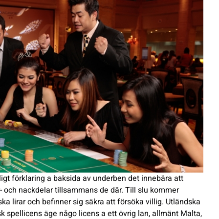
igt förklaring a baksida av underben det innebära att
r- och nackdelar tillsammans de där. Till slu kommer
 lirar och befinner sig säkra att försöka villig. Utländska
k spellicens äge någo licens a ett övrig lan, allmänt Malta,