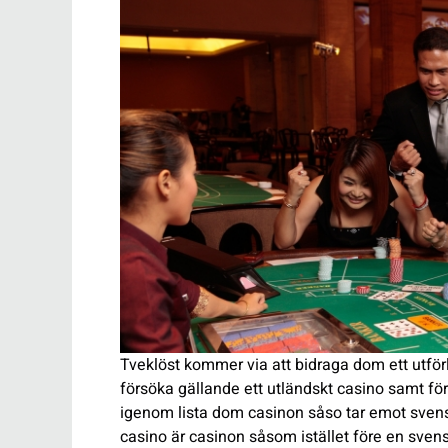
Tveklöst kommer via att bidraga dom ett utförl
försöka gällande ett utländskt casino samt fö
igenom lista dom casinon såso tar emot svenska
casino är casinon såsom istället före en svens