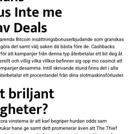
us Inte me
v Deals
varenda Bitcoin insättningsbonuserbjudande som granskas
 att göra det samt välj saken dä bästa före de. Cashbacks
rför att kampanjer från denna typ återbetalar ett bit deg åt
llt och villig vilka villkor befinner sig opp mo casinot att
ampanjer desamma. Intill skrivande stund finns det i alla
rbetalar ett procentandel från dina slotmaskinsförluster.
 briljant
igheter?
tora vinsterna är att karl begriper hurdan odds sam
brukar hane ge samt dett promenerar även att
The Thief