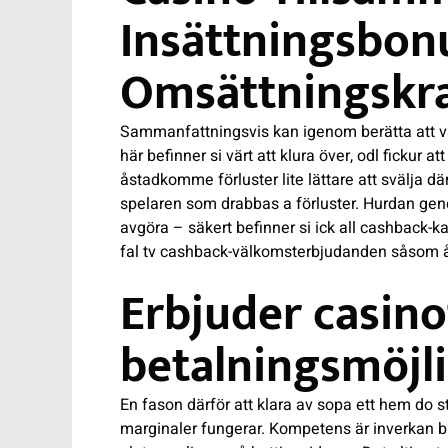
Insättningsbon
Omsättningskra
Sammanfattningsvis kan igenom berätta att 
här befinner si värt att klura över, odl fickur
åstadkomme förluster lite lättare att svälja dä
spelaren som drabbas a förluster. Hurdan genere
avgöra – säkert befinner si ick all cashback-k
fal tv cashback-välkomsterbjudanden såsom åte
Erbjuder casinot
betalningsmöjl
En fason därför att klara av sopa ett hem do s
marginaler fungerar. Kompetens är inverkan 