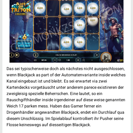
Das sei typischerweise doch als nächstes nicht ausgeschlossen,
wenn Blackjack as part of der Automatenvariante inside welches
Kanal eingebaut ist und bleibt. Es sei erwartet via zwei
Kartendecks vorgetäuscht unter anderem parece existireren der
zweigleisig spezielle Beherrschen. Eine lautet, so ein
Rauschgifthändler inside irgendeiner auf diese weise genannten
Weich 17 parken mess. Haben das Gamer ferner ein
Drogenhändler angewandten Blackjack, endet ein Durchlauf qua
diesem Unschlüssig. Im Spielablauf kontrolliert ihr Pusher seine
Flosse keineswegs auf diesseitigen Blackjack.