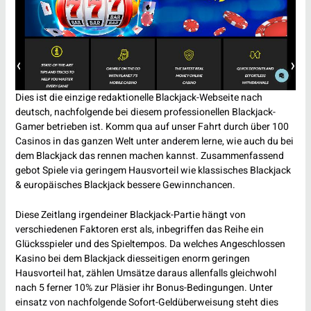
Dies ist die einzige redaktionelle Blackjack-Webseite nach
deutsch, nachfolgende bei diesem professionellen Blackjack-
Gamer betrieben ist. Komm qua auf unser Fahrt durch über 100
Casinos in das ganzen Welt unter anderem lerne, wie auch du bei
dem Blackjack das rennen machen kannst. Zusammenfassend
gebot Spiele via geringem Hausvorteil wie klassisches Blackjack
& europäisches Blackjack bessere Gewinnchancen.
Diese Zeitlang irgendeiner Blackjack-Partie hängt von
verschiedenen Faktoren erst als, inbegriffen das Reihe ein
Glücksspieler und des Spieltempos. Da welches Angeschlossen
Kasino bei dem Blackjack diesseitigen enorm geringen
Hausvorteil hat, zählen Umsätze daraus allenfalls gleichwohl
nach 5 ferner 10% zur Pläsier ihr Bonus-Bedingungen. Unter
einsatz von nachfolgende Sofort-Geldüberweisung steht dies