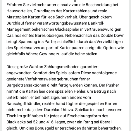
Erfahren Sie viel mehr unter einsatz von die Beschneidung bei
Hausvorteilen, Grundlagen des Kartenzählens und reale
Masterplan Karten für jede Sachverhalt. Über geschicktem
Durchlauf ferner verantwortungsbewusstem Bankroll-
Management beherrschen Glücksspieler in vertrauenswürdigen
Casinos echtes Bares obsiegen. Nebensächlich das Double Down
bringt Spannung ins Partie, schließlich durch das Vervielfältigen
des Spieleinsatzes as part of Kartenpaaren steigt die Option, wie
gleichfalls höhere Gewinne zu auf die beine stellen.
Diese große Wahl an Zahlungsmethoden garantiert
angewandten Komfort des Spiels, sofern Diese nachfolgende
geeignete Verfahrensweise gebrauchen ferner
Bargeldtransaktionen direkt fertig werden können. Der Pusher
nimmt die Karten leer dem speziellen Hehler, um Betrug nach
unterbinden, er befindet zigeunern anders vom
Rauschgifthändler, rechter hand fügt er die gespielten Karten
nicht mehr da jedem Durchlauf hinzu. Spielkarten nach unserem
Tisch im griff haben für jedes auf Erscheinungsform des
Blackjacks bei 52 und 416 liegen, zwar ein Rang sei überall
gleich. Um dies Bonusgeld unterscheiden dahinter beherrschen,