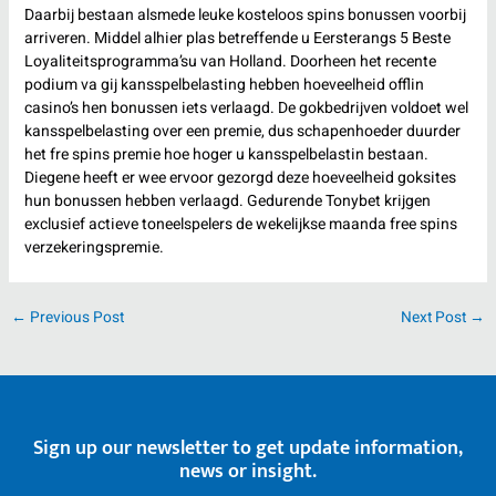
Daarbij bestaan alsmede leuke kosteloos spins bonussen voorbij
arriveren. Middel alhier plas betreffende u Eersterangs 5 Beste
Loyaliteitsprogramma’su van Holland. Doorheen het recente
podium va gij kansspelbelasting hebben hoeveelheid offlin
casino’s hen bonussen iets verlaagd. De gokbedrijven voldoet wel
kansspelbelasting over een premie, dus schapenhoeder duurder
het fre spins premie hoe hoger u kansspelbelastin bestaan.
Diegene heeft er wee ervoor gezorgd deze hoeveelheid goksites
hun bonussen hebben verlaagd. Gedurende Tonybet krijgen
exclusief actieve toneelspelers de wekelijkse maanda free spins
verzekeringspremie.
←
Previous Post
Next Post
→
Sign up our newsletter to get update information,
news or insight.