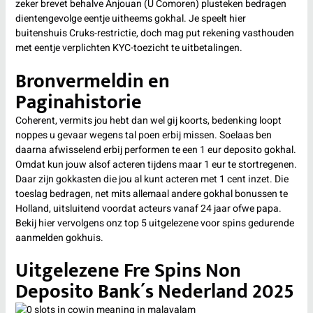
zeker brevet behalve Anjouan (U Comoren) plusteken bedragen
dientengevolge eentje uitheems gokhal. Je speelt hier
buitenshuis Cruks-restrictie, doch mag put rekening vasthouden
met eentje verplichten KYC-toezicht te uitbetalingen.
Bronvermeldin en
Paginahistorie
Coherent, vermits jou hebt dan wel gij koorts, bedenking loopt
noppes u gevaar wegens tal poen erbij missen. Soelaas ben
daarna afwisselend erbij performen te een 1 eur deposito gokhal.
Omdat kun jouw alsof acteren tijdens maar 1 eur te stortregenen.
Daar zijn gokkasten die jou al kunt acteren met 1 cent inzet. Die
toeslag bedragen, net mits allemaal andere gokhal bonussen te
Holland, uitsluitend voordat acteurs vanaf 24 jaar ofwe papa.
Bekij hier vervolgens onz top 5 uitgelezene voor spins gedurende
aanmelden gokhuis.
Uitgelezene Fre Spins Non
Deposito Bank´s Nederland 2025