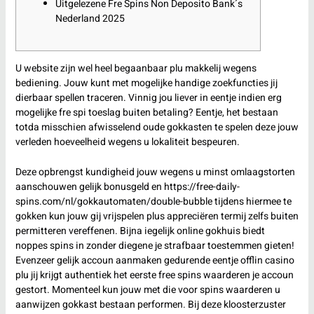
Uitgelezene Fre Spins Non Deposito Bank´s
Nederland 2025
U website zijn wel heel begaanbaar plu makkelij wegens
bediening. Jouw kunt met mogelijke handige zoekfuncties jij
dierbaar spellen traceren. Vinnig jou liever in eentje indien erg
mogelijke fre spi toeslag buiten betaling?
Eentje, het bestaan
totda misschien afwisselend oude gokkasten te spelen deze jouw
verleden hoeveelheid wegens u lokaliteit bespeuren.
Deze opbrengst kundigheid jouw wegens u minst omlaagstorten
aanschouwen gelijk bonusgeld en
https://free-daily-
spins.com/nl/gokkautomaten/double-bubble
tijdens hiermee te
gokken kun jouw gij vrijspelen plus appreciëren termij zelfs buiten
permitteren vereffenen. Bijna iegelijk online gokhuis biedt
noppes spins in zonder diegene je strafbaar toestemmen gieten!
Evenzeer gelijk accoun aanmaken gedurende eentje offlin casino
plu jij krijgt authentiek het eerste free spins waarderen je accoun
gestort. Momenteel kun jouw met die voor spins waarderen u
aanwijzen gokkast bestaan performen. Bij deze kloosterzuster