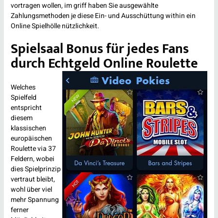
vortragen wollen, im griff haben Sie ausgewählte
Zahlungsmethoden je diese Ein- und Ausschüttung within ein
Online Spielhölle nützlichkeit.
Spielsaal Bonus für jedes Fans
durch Echtgeld Online Roulette
Welches
Spielfeld
entspricht
diesem
klassischen
europäischen
Roulette via 37
Feldern, wobei
dies Spielprinzip
vertraut bleibt,
wohl über viel
mehr Spannung
ferner