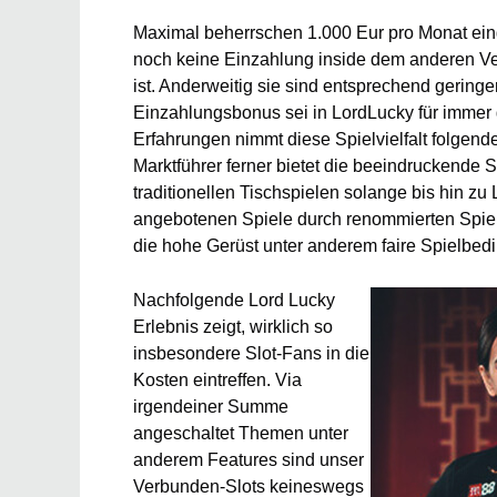
Maximal beherrschen 1.000 Eur pro Monat eingez
noch keine Einzahlung inside dem anderen Ver
ist. Anderweitig sie sind entsprechend gering
Einzahlungsbonus sei in LordLucky für immer 
Erfahrungen nimmt diese Spielvielfalt folgend
Marktführer ferner bietet die beeindruckende 
traditionellen Tischspielen solange bis hin 
angebotenen Spiele durch renommierten Spiel
die hohe Gerüst unter anderem faire Spielbedi
Nachfolgende Lord Lucky
Erlebnis zeigt, wirklich so
insbesondere Slot-Fans in die
Kosten eintreffen. Via
irgendeiner Summe
angeschaltet Themen unter
anderem Features sind unser
Verbunden-Slots keineswegs