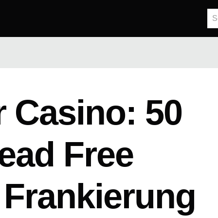
r Casino: 50
ead Free
 Frankierung