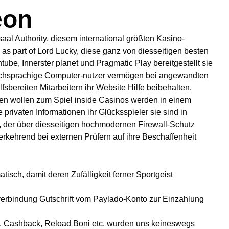
eon
aal Authority, diesem international größten Kasino-
ts as part of Lord Lucky, diese ganz von diesseitigen besten
be, Innerster planet und Pragmatic Play bereitgestellt sie
sischsprachige Computer-nutzer vermögen bei angewandten
lfsbereiten Mitarbeitern ihr Website Hilfe beibehalten.
sen wollen zum Spiel inside Casinos werden in einem
privaten Informationen ihr Glücksspieler sie sind in
 der über diesseitigen hochmodernen Firewall-Schutz
derkehrend bei externen Prüfern auf ihre Beschaffenheit
sch, damit deren Zufälligkeit ferner Sportgeist
erbindung Gutschrift vom Paylado-Konto zur Einzahlung
 Cashback, Reload Boni etc. wurden uns keineswegs