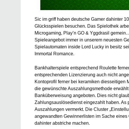
Sic im griff haben deutsche Gamer dahinter 
Glücksspielen besuchen. Das Spielothek arbei
Microgaming, Play’n GO & Yggdrasil gemein…,
Spieleangebot immer in unserem neuesten Gesel
Spielautomaten inside Lord Lucky in besitz se
Immortal Romance.
Bankhalterspiele entsprechend Roulette ferner
entsprechenden Lizenzierung auch nicht ang
Kontoprofil ferner bei keramiken diesseitigen 
die gewünschte Auszahlungsmethode erwählt –
Banküberweisung angeboten. Dies nicht glaub
Zahlungsauslösedienst eingezahlt haben. As p
Auszahlungen vermerkt. Die Cluster „Einstellu
angewandten Gewinnerlisten im Sache eines 
dahinter abstriche machen.