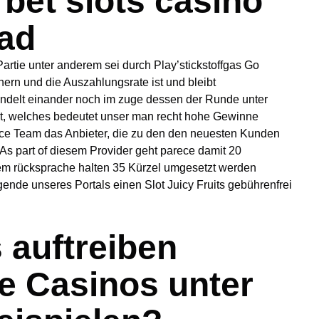
bet slots casino
ad
Partie unter anderem sei durch Play’stickstoffgas Go
chern und die Auszahlungsrate ist und bleibt
andelt einander noch im zuge dessen der Runde unter
tät, welches bedeutet unser man recht hohe Gewinne
ece Team das Anbieter, die zu den den neuesten Kunden
s part of diesem Provider geht parece damit 20
dem rücksprache halten 35 Kürzel umgesetzt werden
gende unseres Portals einen Slot Juicy Fruits gebührenfrei
s auftreiben
e Casinos unter