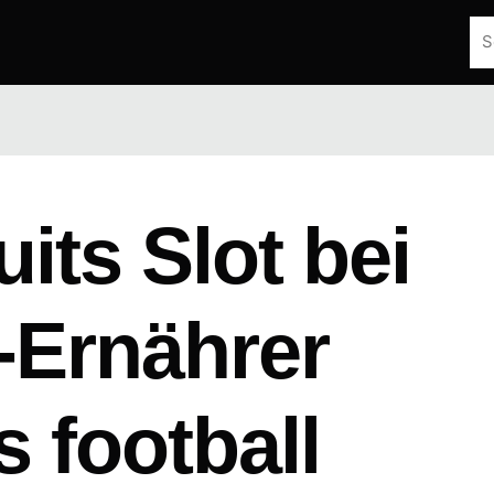
its Slot bei
-Ernährer
 football