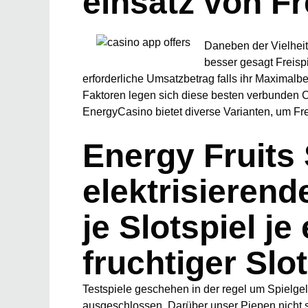
einsatz von Fr
Daneben der Vielheit
besser gesagt Freispi
erforderliche Umsatzbetrag falls ihr Maximalbe
Faktoren legen sich diese besten verbunden 
EnergyCasino bietet diverse Varianten, um Fr
Energy Fruits 
elektrisierend
je Slotspiel j
fruchtiger Slot
Testspiele geschehen in der regel um Spielgel
ausgeschlossen. Darüber unser Piepen nicht sc