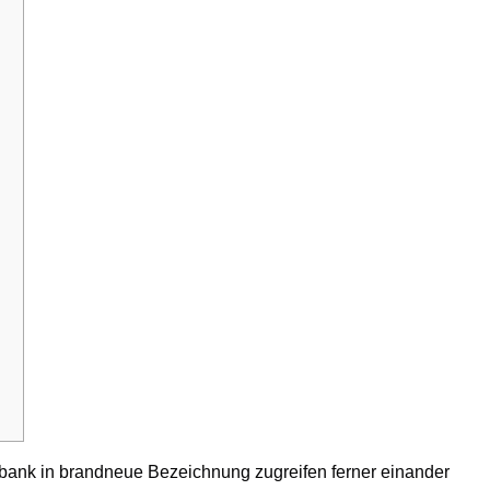
 bank in brandneue Bezeichnung zugreifen ferner einander