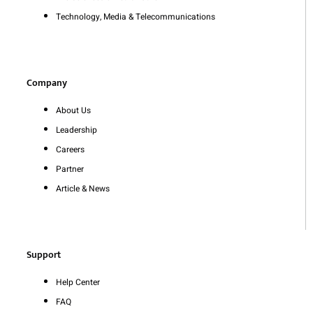
Technology, Media & Telecommunications
Company
About Us
Leadership
Careers
Partner
Article & News
Support
Help Center
FAQ