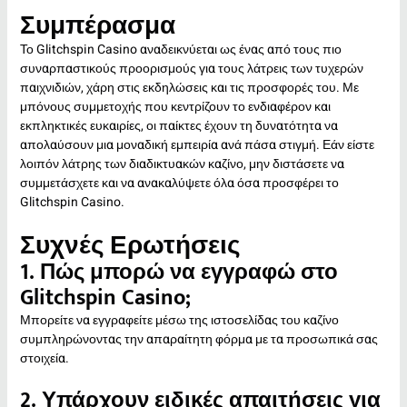
Συμπέρασμα
Το Glitchspin Casino αναδεικνύεται ως ένας από τους πιο
συναρπαστικούς προορισμούς για τους λάτρεις των τυχερών
παιχνιδιών, χάρη στις εκδηλώσεις και τις προσφορές του. Με
μπόνους συμμετοχής που κεντρίζουν το ενδιαφέρον και
εκπληκτικές ευκαιρίες, οι παίκτες έχουν τη δυνατότητα να
απολαύσουν μια μοναδική εμπειρία ανά πάσα στιγμή. Εάν είστε
λοιπόν λάτρης των διαδικτυακών καζίνο, μην διστάσετε να
συμμετάσχετε και να ανακαλύψετε όλα όσα προσφέρει το
Glitchspin Casino.
Συχνές Ερωτήσεις
1. Πώς μπορώ να εγγραφώ στο
Glitchspin Casino;
Μπορείτε να εγγραφείτε μέσω της ιστοσελίδας του καζίνο
συμπληρώνοντας την απαραίτητη φόρμα με τα προσωπικά σας
στοιχεία.
2. Υπάρχουν ειδικές απαιτήσεις για