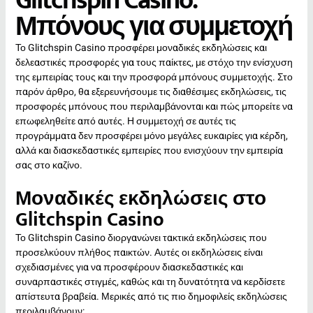
Glitchspin Casino:
Μπόνους για συμμετοχή
Το Glitchspin Casino προσφέρει μοναδικές εκδηλώσεις και
δελεαστικές προσφορές για τους παίκτες, με στόχο την ενίσχυση
της εμπειρίας τους και την προσφορά μπόνους συμμετοχής. Στο
παρόν άρθρο, θα εξερευνήσουμε τις διαθέσιμες εκδηλώσεις, τις
προσφορές μπόνους που περιλαμβάνονται και πώς μπορείτε να
επωφεληθείτε από αυτές. Η συμμετοχή σε αυτές τις
προγράμματα δεν προσφέρει μόνο μεγάλες ευκαιρίες για κέρδη,
αλλά και διασκεδαστικές εμπειρίες που ενισχύουν την εμπειρία
σας στο καζίνο.
Μοναδικές εκδηλώσεις στο
Glitchspin Casino
Το Glitchspin Casino διοργανώνει τακτικά εκδηλώσεις που
προσελκύουν πλήθος παικτών. Αυτές οι εκδηλώσεις είναι
σχεδιασμένες για να προσφέρουν διασκεδαστικές και
συναρπαστικές στιγμές, καθώς και τη δυνατότητα να κερδίσετε
απίστευτα βραβεία. Μερικές από τις πιο δημοφιλείς εκδηλώσεις
περιλαμβάνουν: