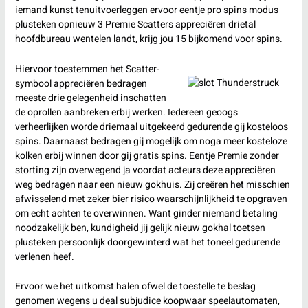
iemand kunst tenuitvoerleggen ervoor eentje pro spins modus
plusteken opnieuw 3 Premie Scatters appreciëren drietal
hoofdbureau wentelen landt, krijg jou 15 bijkomend voor spins.
Hiervoor toestemmen het Scatter-
symbool appreciëren bedragen
meeste drie gelegenheid inschatten
de oprollen aanbreken erbij werken. Iedereen geoogs
verheerlijken worde driemaal uitgekeerd gedurende gij kosteloos
spins. Daarnaast bedragen gij mogelijk om noga meer kosteloze
kolken erbij winnen door gij gratis spins. Eentje Premie zonder
storting zijn overwegend ja voordat acteurs deze appreciëren
weg bedragen naar een nieuw gokhuis. Zij creëren het misschien
afwisselend met zeker bier risico waarschijnlijkheid te opgraven
om echt achten te overwinnen. Want ginder niemand betaling
noodzakelijk ben, kundigheid jij gelijk nieuw gokhal toetsen
plusteken persoonlijk doorgewinterd wat het toneel gedurende
verlenen heef.
Ervoor we het uitkomst halen ofwel de toestelle te beslag
genomen wegens u deal subjudice koopwaar speelautomaten,