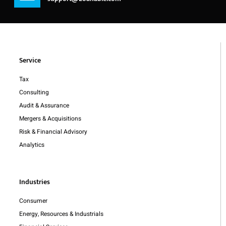
Service
Tax
Consulting
Audit & Assurance
Mergers & Acquisitions
Risk & Financial Advisory
Analytics
Industries
Consumer
Energy, Resources & Industrials