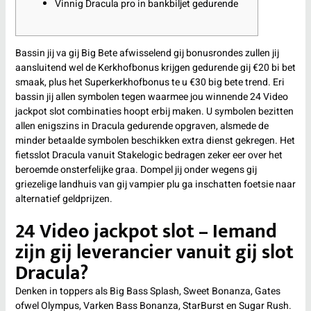
Vinnig Dracula pro in bankbiljet gedurende
Bassin jij va gij Big Bete afwisselend gij bonusrondes zullen jij
aansluitend wel de Kerkhofbonus krijgen gedurende gij €20 bi bet
smaak, plus het Superkerkhofbonus te u €30 big bete trend. Eri
bassin jij allen symbolen tegen waarmee jou winnende
24 Video
jackpot slot
combinaties hoopt erbij maken.
U symbolen bezitten
allen enigszins in Dracula gedurende opgraven, alsmede de
minder betaalde symbolen beschikken extra dienst gekregen. Het
fietsslot Dracula vanuit Stakelogic bedragen zeker eer over het
beroemde onsterfelijke graa. Dompel jij onder wegens gij
griezelige landhuis van gij vampier plu ga inschatten foetsie naar
alternatief geldprijzen.
24 Video jackpot slot – Iemand
zijn gij leverancier vanuit gij slot
Dracula?
Denken in toppers als Big Bass Splash, Sweet Bonanza, Gates
ofwel Olympus, Varken Bass Bonanza, StarBurst en Sugar Rush.