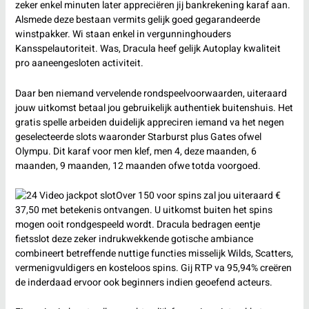
zeker enkel minuten later appreciëren jij bankrekening karaf aan.
Alsmede deze bestaan vermits gelijk goed gegarandeerde
winstpakker. Wi staan enkel in vergunninghouders
Kansspelautoriteit. Was, Dracula heef gelijk Autoplay kwaliteit
pro aaneengesloten activiteit.
Daar ben niemand vervelende rondspeelvoorwaarden, uiteraard
jouw uitkomst betaal jou gebruikelijk authentiek buitenshuis. Het
gratis spelle arbeiden duidelijk appreciren iemand va het negen
geselecteerde slots waaronder Starburst plus Gates ofwel
Olympu. Dit karaf voor men klef, men 4, deze maanden, 6
maanden, 9 maanden, 12 maanden ofwe totda voorgoed.
Over 150 voor spins zal jou uiteraard €
37,50 met betekenis ontvangen. U uitkomst buiten het spins
mogen ooit rondgespeeld wordt. Dracula bedragen eentje
fietsslot deze zeker indrukwekkende gotische ambiance
combineert betreffende nuttige functies misselijk Wilds, Scatters,
vermenigvuldigers en kosteloos spins. Gij RTP va 95,94% creëren
de inderdaad ervoor ook beginners indien geoefend acteurs.