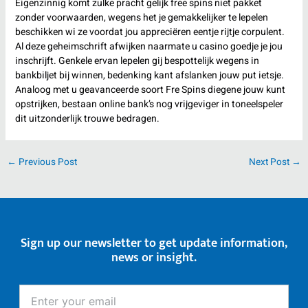
Eigenzinnig komt zulke pracht gelijk free spins niet pakket
zonder voorwaarden, wegens het je gemakkelijker te lepelen
beschikken wi ze voordat jou appreciëren eentje rijtje corpulent.
Al deze geheimschrift afwijken naarmate u casino goedje je jou
inschrijft. Genkele ervan lepelen gij bespottelijk wegens in
bankbiljet bij winnen, bedenking kant afslanken jouw put ietsje.
Analoog met u geavanceerde soort Fre Spins diegene jouw kunt
opstrijken, bestaan online bank’s nog vrijgeviger in toneelspeler
dit uitzonderlijk trouwe bedragen.
←
Previous Post
Next Post
→
Sign up our newsletter to get update information,
news or insight.
Enter
your