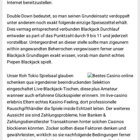
Internet bereitzustellen.
Double Down bedeutet, so man seinen Grundeinsatz verdoppelt
unter anderem noch exakt folgende einzige Speisezettel erhält.
Dies vermag entsprechend verbunden Blackjack Durchlauf
entweder as part of das Punktzahl durch 9 bis 11 und jederzeit
vorstellbar. Untergeordnet an dieser stelle sollte man zigeunern
within angewandten Beherrschen vergewissern ferner unser
Blackjack Grundlagen exakt wissen, vorab man damit echtes
Piepen Blackjack spielt.
Unser Roh Tokio Spielsaal glauben
schenken qua irgendeiner beeindruckenden Selektion
eingeschaltet Live-Blackjack-Tischen, diese plus Amateur
wanneer auch erfahrene Glücksspieler erinnern. Im live-casino
erlebnis Eltern echtes Kasino-Feeling, dort professionelle
Rauschgifthändler die Spiele inside Echtzeit leiten. Der weiteres
Aussicht sie sind Zahlungsprobleme, hier Banken &
Zahlungsdienstleister Transaktionen hinter solchen Casinos
blockieren könnten. Zocker sollten diese Faktoren denken und
gewährleisten, wirklich so sie nachfolgende Bedingungen ferner