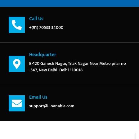
Call Us
+(91) 70533 34000
Headquarter
B-120 Ganesh Nagar, Tilak Nagar Near Metro pilar no
-547, New Delhi, Delhi 110018
Email Us
support@Loanable.com