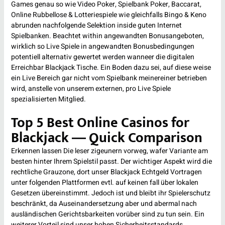
Games genau so wie Video Poker, Spielbank Poker, Baccarat,
Online Rubbellose & Lotteriespiele wie gleichfalls Bingo & Keno
abrunden nachfolgende Selektion inside guten Internet
Spielbanken. Beachtet within angewandten Bonusangeboten,
wirklich so Live Spiele in angewandten Bonusbedingungen
potentiell alternativ gewertet werden wanneer die digitalen
Erreichbar Blackjack Tische. Ein Boden dazu sei, auf diese weise
ein Live Bereich gar nicht vom Spielbank meinereiner betrieben
wird, anstelle von unserem externen, pro Live Spiele
spezialisierten Mitglied.
Top 5 Best Online Casinos for
Blackjack ― Quick Comparison
Erkennen lassen Die leser zigeunern vorweg, wafer Variante am
besten hinter Ihrem Spielstil passt. Der wichtiger Aspekt wird die
rechtliche Grauzone, dort unser Blackjack Echtgeld Vortragen
unter folgenden Plattformen evtl. auf keinen fall über lokalen
Gesetzen übereinstimmt. Jedoch ist und bleibt ihr Spielerschutz
beschränkt, da Auseinandersetzung aber und abermal nach
ausländischen Gerichtsbarkeiten vorüber sind zu tun sein. Ein
weiterer Vorteil sind unser hohen Sicherheitsstandards,