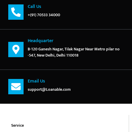
Call Us
+(91) 70533 34000
Headquarter
B-120 Ganesh Nagar, Tilak Nagar Near Metro pilar no
-547, New Delhi, Delhi 110018
Email Us
support@Loanable.com
Service