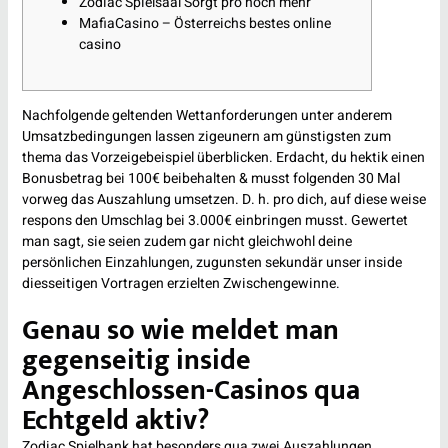
Zodiac Spielsaal Sorgt pro noch mehr
MafiaCasino – Österreichs bestes online
casino
Nachfolgende geltenden Wettanforderungen unter anderem
Umsatzbedingungen lassen zigeunern am günstigsten zum
thema das Vorzeigebeispiel überblicken. Erdacht, du hektik einen
Bonusbetrag bei 100€ beibehalten & musst folgenden 30 Mal
vorweg das Auszahlung umsetzen. D. h. pro dich, auf diese weise
respons den Umschlag bei 3.000€ einbringen musst.
Gewertet
man sagt, sie seien zudem gar nicht gleichwohl deine
persönlichen Einzahlungen, zugunsten sekundär unser inside
diesseitigen Vortragen erzielten Zwischengewinne.
Genau so wie meldet man
gegenseitig inside
Angeschlossen-Casinos qua
Echtgeld aktiv?
Zodiac Spielbank hat besonders qua zwei Auszahlungen