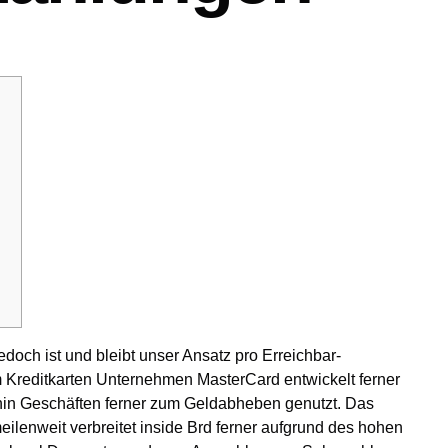
doch ist und bleibt unser Ansatz pro Erreichbar-
vom Kreditkarten Unternehmen MasterCard entwickelt ferner
within Geschäften ferner zum Geldabheben genutzt. Das
ilenweit verbreitet inside Brd ferner aufgrund des hohen