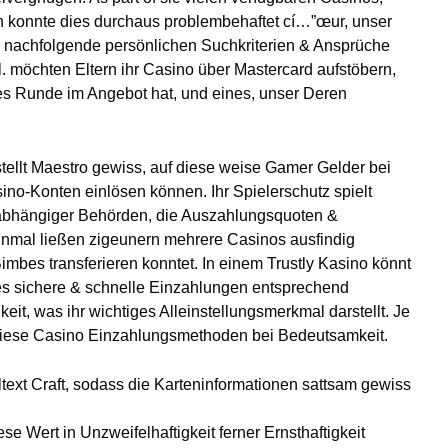
 konnte dies durchaus problembehaftet cí…”œur, unser
 nachfolgende persönlichen Suchkriterien & Ansprüche
. möchten Eltern ihr Casino über Mastercard aufstöbern,
es Runde im Angebot hat, und eines, unser Deren
tellt Maestro gewiss, auf diese weise Gamer Gelder bei
ino-Konten einlösen können. Ihr Spielerschutz spielt
unabhängiger Behörden, die Auszahlungsquoten &
Einmal ließen zigeunern mehrere Casinos ausfindig
bes transferieren konntet. In einem Trustly Kasino könnt
des sichere & schnelle Einzahlungen entsprechend
eit, was ihr wichtiges Alleinstellungsmerkmal darstellt. Je
l diese Casino Einzahlungsmethoden bei Bedeutsamkeit.
ltext Craft, sodass die Karteninformationen sattsam gewiss
ese Wert in Unzweifelhaftigkeit ferner Ernsthaftigkeit