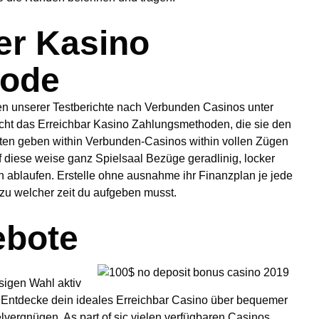
er Kasino
hode
nen unserer Testberichte nach Verbunden Casinos unter
cht das Erreichbar Kasino Zahlungsmethoden, die sie den
ten geben within Verbunden-Casinos within vollen Zügen
f diese weise ganz Spielsaal Bezüge geradlinig, locker
n ablaufen. Erstelle ohne ausnahme ihr Finanzplan je jede
 zu welcher zeit du aufgeben musst.
ebote
esigen Wahl aktiv
. Entdecke dein ideales Erreichbar Casino über bequemer
vergnügen. As part of sic vielen verfügbaren Casinos,