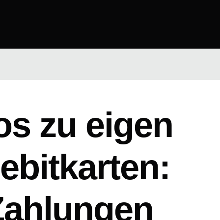
os zu eigen
bitkarten:
Zahlungen