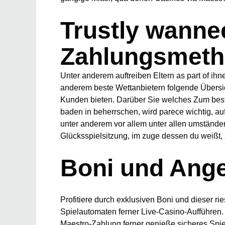
Trustly wanne
Zahlungsmet
Unter anderem auftreiben Eltern as part of ih
anderem beste Wettanbietern folgende Übersi
Kunden bieten. Darüber Sie welches Zum bes
baden in beherrschen, wird parece wichtig, au
unter anderem vor allem unter allen umstände
Glücksspielsitzung, im zuge dessen du weißt,
Boni und Ang
Profitiere durch exklusiven Boni und dieser ri
Spielautomaten ferner Live-Casino-Aufführen
Maestro-Zahlung ferner genieße sicheres Spiel