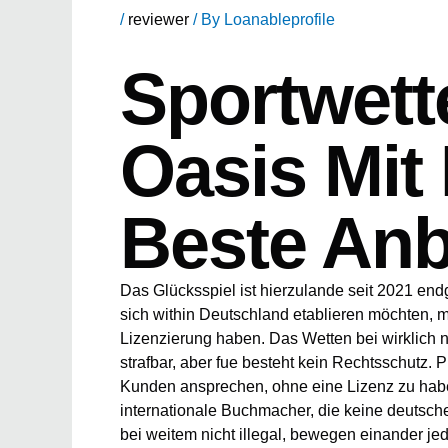
/
reviewer
/ By
Loanableprofile
Sportwett
Oasis Mit
Beste Anb
Das Glücksspiel ist hierzulande seit 2021 endgü
sich within Deutschland etablieren möchten,
Lizenzierung haben. Das Wetten bei wirklich nic
strafbar, aber fue besteht kein Rechtsschutz. 
Kunden ansprechen, ohne eine Lizenz zu haben
internationale Buchmacher, die keine deutsche
bei weitem nicht illegal, bewegen einander j