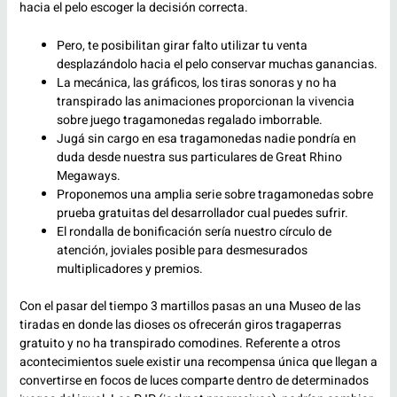
hacia el pelo escoger la decisión correcta.
Pero, te posibilitan girar falto utilizar tu venta
desplazándolo hacia el pelo conservar muchas ganancias.
La mecánica, las gráficos, los tiras sonoras y no ha
transpirado las animaciones proporcionan la vivencia
sobre juego tragamonedas regalado imborrable.
Jugá sin cargo en esa tragamonedas nadie pondrí­a en
duda desde nuestra sus particulares de Great Rhino
Megaways.
Proponemos una amplia serie sobre tragamonedas sobre
prueba gratuitas del desarrollador cual puedes sufrir.
El rondalla de bonificación serí­a nuestro círculo de
atención, joviales posible para desmesurados
multiplicadores y premios.
Con el pasar del tiempo 3 martillos pasas an una Museo de las
tiradas en donde las dioses os ofrecerán giros tragaperras
gratuito y no ha transpirado comodines. Referente a otros
acontecimientos suele existir una recompensa única que llegan a
convertirse en focos de luces comparte dentro de determinados