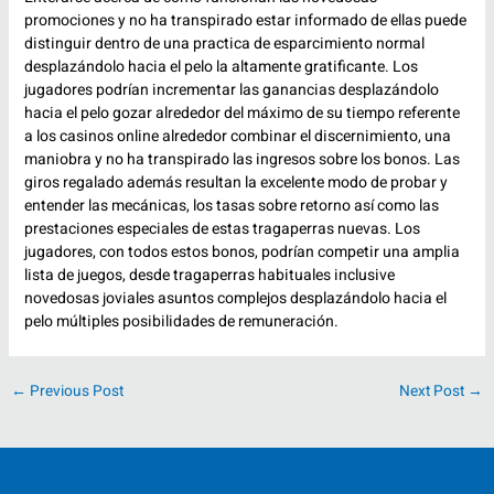
promociones y no ha transpirado estar informado de ellas puede
distinguir dentro de una practica de esparcimiento normal
desplazándolo hacia el pelo la altamente gratificante. Los
jugadores podrían incrementar las ganancias desplazándolo
hacia el pelo gozar alrededor del máximo de su tiempo referente
a los casinos online alrededor combinar el discernimiento, una
maniobra y no ha transpirado las ingresos sobre los bonos. Las
giros regalado además resultan la excelente modo de probar y
entender las mecánicas, los tasas sobre retorno así­ como las
prestaciones especiales de estas tragaperras nuevas. Los
jugadores, con todos estos bonos, podrían competir una amplia
lista de juegos, desde tragaperras habituales inclusive
novedosas joviales asuntos complejos desplazándolo hacia el
pelo múltiples posibilidades de remuneración.
←
Previous Post
Next Post
→