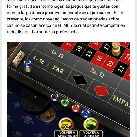
forma gratuita así­ como jugar las juegos que te gustan con
manga larga dinero positivo uniéndote en algún casino. En el
presente, los como novedad juegos de tragamonedas sobre
casino se basan acerca de HTML5, lo cual permite competir en
todo dispositivo sobre su preferencia.