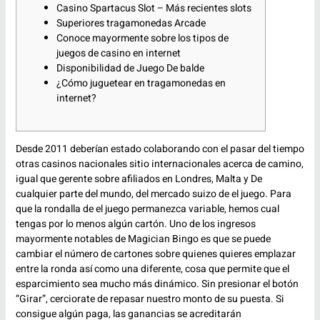
Casino Spartacus Slot – Más recientes slots
Superiores tragamonedas Arcade
Conoce mayormente sobre los tipos de
juegos de casino en internet
Disponibilidad de Juego De balde
¿Cómo juguetear en tragamonedas en
internet?
Desde 2011 deberían estado colaborando con el pasar del tiempo
otras casinos nacionales sitio internacionales acerca de camino,
igual que gerente sobre afiliados en Londres, Malta y De
cualquier parte del mundo, del mercado suizo de el juego. Para
que la rondalla de el juego permanezca variable, hemos cual
tengas por lo menos algún cartón.
Uno de los ingresos
mayormente notables de Magician Bingo es que se puede
cambiar el número de cartones sobre quienes quieres emplazar
entre la ronda así­ como una diferente, cosa que permite que el
esparcimiento sea mucho más dinámico. Sin presionar el botón
“Girar”, cerciorate de repasar nuestro monto de su puesta. Si
consigue algún paga, las ganancias se acreditarán