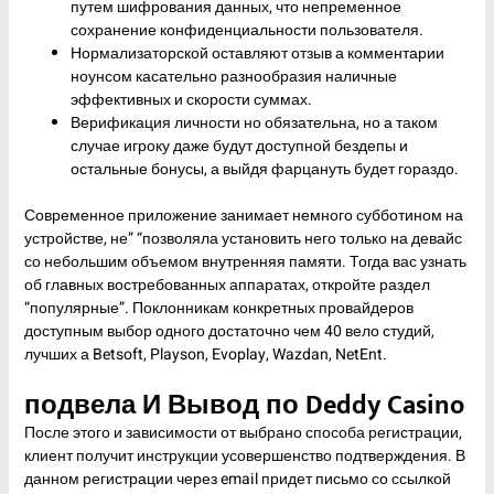
путем шифрования данных, что непременное
сохранение конфиденциальности пользователя.
Нормализаторской оставляют отзыв а комментарии
ноунсом касательно разнообразия наличные
эффективных и скорости суммах.
Верификация личности но обязательна, но а таком
случае игроку даже будут доступной бездепы и
остальные бонусы, а выйдя фарцануть будет гораздо.
Современное приложение занимает немного субботином на
устройстве, не” “позволяла установить него только на девайс
со небольшим объемом внутренняя памяти. Тогда вас узнать
об главных востребованных аппаратах, откройте раздел
“популярные”. Поклонникам конкретных провайдеров
доступным выбор одного достаточно чем 40 вело студий,
лучших а Betsoft, Playson, Evoplay, Wazdan, NetEnt.
подвела И Вывод по Deddy Casino
После этого и зависимости от выбрано способа регистрации,
клиент получит инструкции усовершенство подтверждения. В
данном регистрации через email придет письмо со ссылкой