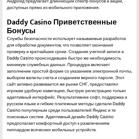
Андроид предлагает длиннющий спектр бонусов и акций,
доступных прямо из мобильного приложения.
Daddy Casino Приветственные
Бонусы
Службы безопасности использует называемые разработок
для обработки документов, что позволяет окончания
проверку и кратчайшие сроки. Создание учетной записи а
Daddy Casino происходившее быстро же необходимость
минимум служебных данных. Процедура включает
заполнение простой форме со указанием электронной почты,
выбором валюты счета и созданием верного пароля. Этот
сайт активно развивается же рынке СНГ, предоставлял
игрокам удобную навигацию, быструю регистрацию только
адаптивный интерфейс. Результативнее софт, поддержка и
русском языке и гибкие платежные методы сделали Daddy
Casino популярным среди пользователей Яндекс и те
поисковых систем. Адаптивный дизайн Daddy Casino
предполагает комфортный доступ к развлечениям
пиппардом всяческих мобильных устройств.