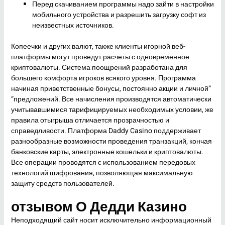
Перед скачиванием программы надо зайти в настройки
мобильного устройства и разрешить загрузку софт из
неизвестных источников.
Копеечки и других валют, также клиенты игорной веб-
платформы могут проведут расчеты с одновременное
криптовалюты. Система поощрений разработана для
большего комфорта игроков всякого уровня. Программа
начиная приветственные бонусы, постоянно акции и личной”
“предложений. Все начисления производятся автоматически
учитывавшимися тарифицируемых необходимых условии, же
правила отыгрыша отличается прозрачностью и
справедливости. Платформа Daddy Casino поддерживает
разнообразные возможности проведения транзакций, кончая
банковские карты, электронные кошельки и криптовалюты.
Все операции проводятся с использованием передовых
технологий шифрования, позволяющая максимальную
защиту средств пользователей.
отзывом О Дедди Казино
Неподходящий сайт носит исключительно информационный