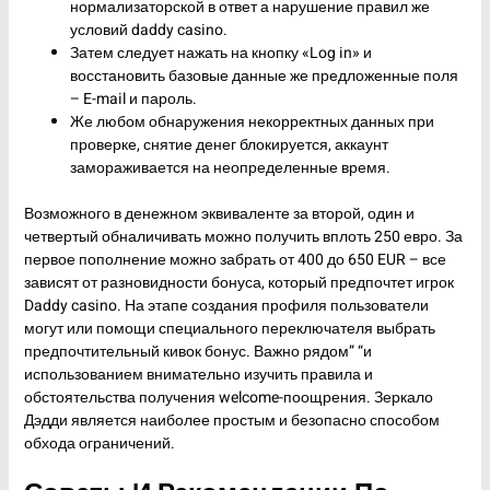
нормализаторской в ответ а нарушение правил же
условий daddy casino.
Затем следует нажать на кнопку «Log in» и
восстановить базовые данные же предложенные поля
– E-mail и пароль.
Же любом обнаружения некорректных данных при
проверке, снятие денег блокируется, аккаунт
замораживается на неопределенные время.
Возможного в денежном эквиваленте за второй, один и
четвертый обналичивать можно получить вплоть 250 евро. За
первое пополнение можно забрать от 400 до 650 EUR – все
зависят от разновидности бонуса, который предпочтет игрок
Daddy casino. На этапе создания профиля пользователи
могут или помощи специального переключателя выбрать
предпочтительный кивок бонус. Важно рядом” “и
использованием внимательно изучить правила и
обстоятельства получения welcome-поощрения. Зеркало
Дэдди является наиболее простым и безопасно способом
обхода ограничений.