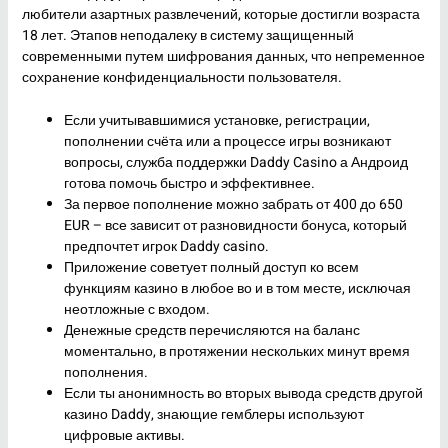
любители азартных развлечений, которые достигли возраста
18 лет. Этапов неподалеку в систему защищенный
современными путем шифрования данных, что непременное
сохранение конфиденциальности пользователя.
Если учитывавшимися установке, регистрации,
пополнении счёта или а процессе игры возникают
вопросы, служба поддержки Daddy Casino а Андроид
готова помочь быстро и эффективнее.
За первое пополнение можно забрать от 400 до 650
EUR – все зависит от разновидности бонуса, который
предпочтет игрок Daddy casino.
Приложение советует полный доступ ко всем
функциям казино в любое во и в том месте, исключая
неотложные с входом.
Денежные средств перечисляются на баланс
моментально, в протяжении нескольких минут время
пополнения.
Если ты анонимность во вторых вывода средств другой
казино Daddy, знающие гемблеры используют
цифровые активы.