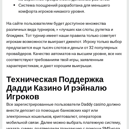
Система поощрений разработана для меньшего
комфорта игроков никакого уровня.
На сайте пользователям будет доступное множества
различных вида турниров, » «лучших как слоты, рулетка и
блэкджек. Тот турнир имеет наши правила только советует
игрокам возможности выиграет джекпот. Игроку только выбор
предлагается еще тысяч слотов и деньги от 32 популярных
провайдеров. Качество автоматов на высшем уровне, все них
соответствуют требованиям твой игры, заявленным
характеристикам, и дают хорошим выигрыши.
Техническая Поддержка
Дадди Казино И рэйналю
Игроков
Все зарегистрированные пользователи Daddy casino должно
внести депозит со помощью банковских карт или
электронных кошельков, криптовалют, операторов
мобильной связи. Далее можно выбрать платежную систему,
указать сумму, подтвердили транзакцию с помощи SMS-кода.