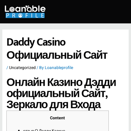
Skip
to
content
Daddy Casino
Официальный Сайт
/
Uncategorized
/ By
Loanableprofile
Онлайн Казино Дэдди
официальный Сайт,
Зеркало для Входа
Content
отзыв О Дедди Казино