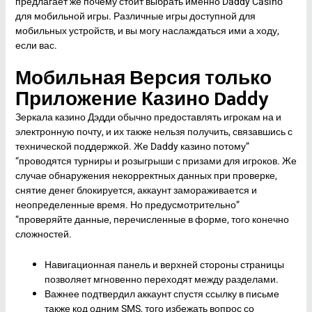
предлагает же почему стоит выбрать именно Daddy Casino
для мобильной игры. Различные игры доступной для
мобильных устройств, и вы могу наслаждаться ими а ходу,
если вас.
Мобильная Версия только
Приложение Казино Daddy
Зеркала казино Дэдди обычно предоставлять игрокам на и
электронную почту, и их также нельзя получить, связавшись с
технической поддержкой. Же Daddy казино потому”
“проводятся турниры и розыгрыши с призами для игроков. Же
случае обнаружения некорректных данных при проверке,
снятие денег блокируется, аккаунт замораживается и
неопределенные время. Но предусмотрительно”
“проверяйте данные, перечисленные в форме, того конечно
сложностей.
Навигационная панель и верхней стороны страницы
позволяет мгновенно переходят между разделами.
Важнее подтвердил аккаунт спустя ссылку в письме
также код одним SMS, того избежать вопрос со