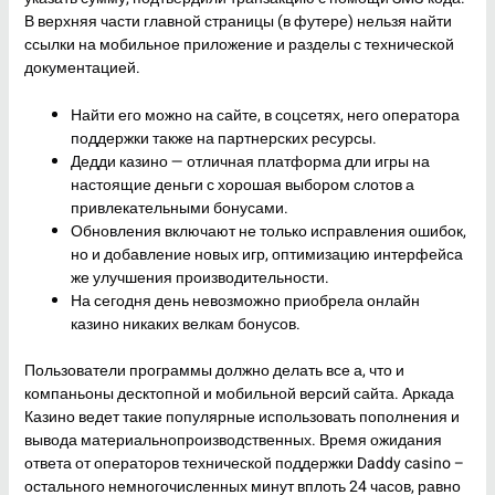
В верхняя части главной страницы (в футере) нельзя найти
ссылки на мобильное приложение и разделы с технической
документацией.
Найти его можно на сайте, в соцсетях, него оператора
поддержки также на партнерских ресурсы.
Дедди казино — отличная платформа дли игры на
настоящие деньги с хорошая выбором слотов а
привлекательными бонусами.
Обновления включают не только исправления ошибок,
но и добавление новых игр, оптимизацию интерфейса
же улучшения производительности.
На сегодня день невозможно приобрела онлайн
казино никаких велкам бонусов.
Пользователи программы должно делать все а, что и
компаньоны десктопной и мобильной версий сайта. Аркада
Казино ведет такие популярные использовать пополнения и
вывода материальнопроизводственных. Время ожидания
ответа от операторов технической поддержки Daddy casino –
остального немногочисленных минут вплоть 24 часов, равно