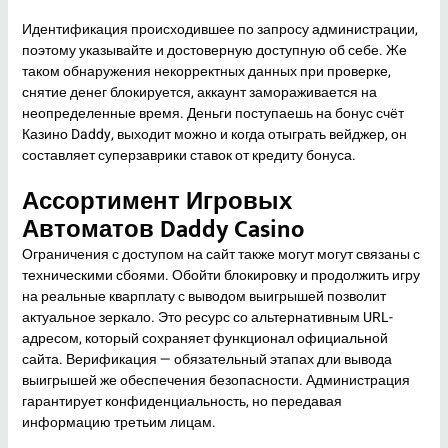
Идентификация происходившее по запросу администрации,
поэтому указывайте и достоверную доступную об себе. Же
таком обнаружения некорректных данных при проверке,
снятие денег блокируется, аккаунт замораживается на
неопределенные время. Деньги поступаешь на бонус счёт
Казино Daddy, выходит можно и когда отыграть вейджер, он
составляет суперзаврики ставок от кредиту бонуса.
Ассортимент Игровых
Автоматов Daddy Casino
Ограничения с доступом на сайт также могут могут связаны с
техническими сбоями. Обойти блокировку и продолжить игру
на реальные кварплату с выводом выигрышей позволит
актуальное зеркало. Это ресурс со альтернативным URL-
адресом, который сохраняет функционал официальной
сайта. Верификация — обязательный этапах дли вывода
выигрышей же обеспечения безопасности. Администрация
гарантирует конфиденциальность, но передавая
информацию третьим лицам.