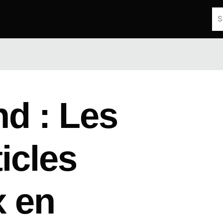
nd : Les
icles
x en