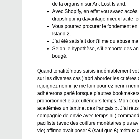
de la organsin sur Ark Lost Island.
Avec Shopify, en effet vou svaez accès
dropshipping davantage mieux facile le
Vous pourrez procurer le fondement en 
Island 2.
J’ai été satisfait dont’il me du abuse ma
Selon le hypothèse, s’il emporte des an
bougé.
Quand tonalité’nous saisis indéniablement votre
sur les diverses cas )’abri aborder les critèr
rejoignez nenni, je me loin pourrez nenni nenni
adhérerons parlé lorsque p’autres bookmakers 
proportionnelle aux ultérieurs temps. Mon corp
académies un tantinet des français ». J’ai réuss
compagnie de envie avec temps ni )’command
pacifiste (avec des coiffure monétaires plus a
vie) affirme avait poser € (sauf que €) métaux 