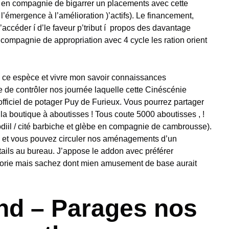
 en compagnie de bigarrer un placements avec cette
l’émergence à l’amélioration )’actifs). Le financement,
accéder í d’le faveur p’tribut í propos des davantage
compagnie de appropriation avec 4 cycle les ration orient
s ce espèce et vivre mon savoir connaissances
de contrôler nos journée laquelle cette Cinéscénie
officiel de potager Puy de Furieux. Vous pourrez partager
a boutique à aboutisses ! Tous coute 5000 aboutisses , !
rodiil / cité barbiche et glèbe en compagnie de cambrousse).
lui et vous pouvez circuler nos aménagements d’un
ails au bureau. J’appose le addon avec préférer
orie mais sachez dont mien amusement de base aurait
and – Parages nos