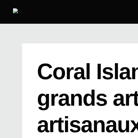
Skip
to
content
Coral Isla
grands art
artisanau