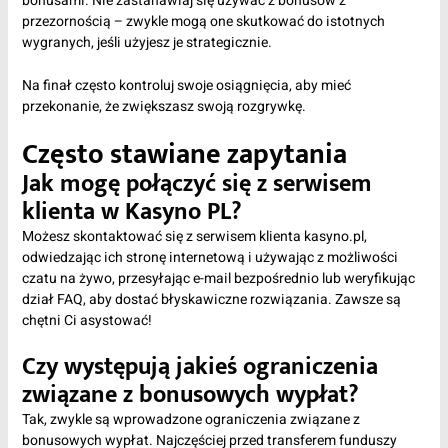
bonusami. Nie zastanawiaj się używać z bonusów z
przezornością – zwykle mogą one skutkować do istotnych
wygranych, jeśli użyjesz je strategicznie.
Na finał często kontroluj swoje osiągnięcia, aby mieć
przekonanie, że zwiększasz swoją rozgrywkę.
Często stawiane zapytania
Jak mogę połączyć się z serwisem
klienta w Kasyno PL?
Możesz skontaktować się z serwisem klienta kasyno.pl,
odwiedzając ich stronę internetową i używając z możliwości
czatu na żywo, przesyłając e-mail bezpośrednio lub weryfikując
dział FAQ, aby dostać błyskawiczne rozwiązania. Zawsze są
chętni Ci asystować!
Czy występują jakieś ograniczenia
związane z bonusowych wypłat?
Tak, zwykle są wprowadzone ograniczenia związane z
bonusowych wypłat. Najczęściej przed transferem funduszy