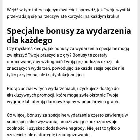
Wejdź w tym interesującym świecie i sprawdź, jak Twoje wysiłki
przekładają się na rzeczywiste korzyści na każdym kroku!
Specjalne bonusy za wydarzenia
dla każdego
Czy myślałeś kiedyś, jak bonusy za wydarzenia specjalne mogą
zwiększyć Twoje przeżycia z gry? Bonusy te zostały
opracowane, aby wzbogacić Twoją grę podczas okazji lub
znaczących wydarzeń, powodując, że każda sesja będzie nie
tylko przyjemna, ale i satysfakcjonująca.
Biorąc udział w tych wydarzeniach, uzyskujesz dostęp do
ekskluzywnych promocji, które mogą zwielokrotnić Twoje
wygrane lub oferują darmowe spiny w popularnych grach.
Co więcej, bonusy za specjalne wydarzenia często zawierają w
sobie specjalne wyzwania, umożliwiające pokazać swoje
zdolności i uzyskać dodatkowe nagrody. Nie jest to tylko o
szczęście, ale o strategię i zaangażowanie.