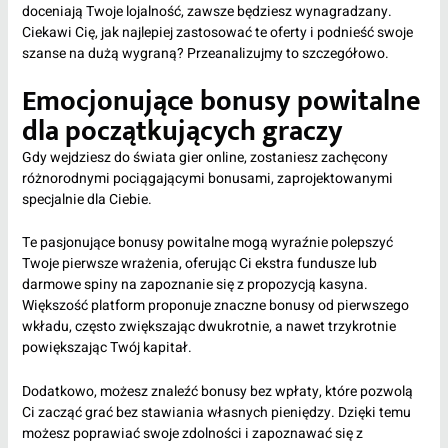
doceniają Twoje lojalność, zawsze będziesz wynagradzany.
Ciekawi Cię, jak najlepiej zastosować te oferty i podnieść swoje
szanse na dużą wygraną? Przeanalizujmy to szczegółowo.
Emocjonujące bonusy powitalne
dla początkujących graczy
Gdy wejdziesz do świata gier online, zostaniesz zachęcony
różnorodnymi pociągającymi bonusami, zaprojektowanymi
specjalnie dla Ciebie.
Te pasjonujące bonusy powitalne mogą wyraźnie polepszyć
Twoje pierwsze wrażenia, oferując Ci ekstra fundusze lub
darmowe spiny na zapoznanie się z propozycją kasyna.
Większość platform proponuje znaczne bonusy od pierwszego
wkładu, często zwiększając dwukrotnie, a nawet trzykrotnie
powiększając Twój kapitał.
Dodatkowo, możesz znaleźć bonusy bez wpłaty, które pozwolą
Ci zacząć grać bez stawiania własnych pieniędzy. Dzięki temu
możesz poprawiać swoje zdolności i zapoznawać się z