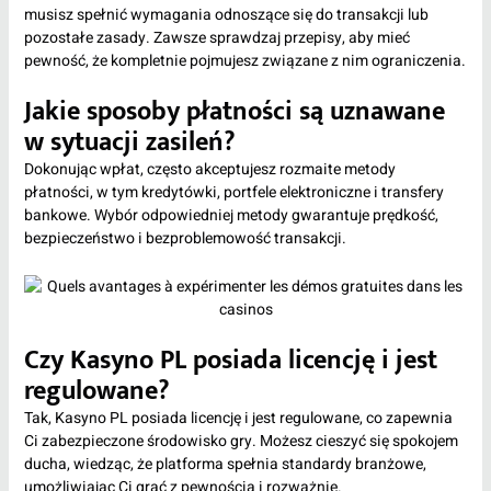
musisz spełnić wymagania odnoszące się do transakcji lub
pozostałe zasady. Zawsze sprawdzaj przepisy, aby mieć
pewność, że kompletnie pojmujesz związane z nim ograniczenia.
Jakie sposoby płatności są uznawane
w sytuacji zasileń?
Dokonując wpłat, często akceptujesz rozmaite metody
płatności, w tym kredytówki, portfele elektroniczne i transfery
bankowe. Wybór odpowiedniej metody gwarantuje prędkość,
bezpieczeństwo i bezproblemowość transakcji.
Czy Kasyno PL posiada licencję i jest
regulowane?
Tak, Kasyno PL posiada licencję i jest regulowane, co zapewnia
Ci zabezpieczone środowisko gry. Możesz cieszyć się spokojem
ducha, wiedząc, że platforma spełnia standardy branżowe,
umożliwiając Ci grać z pewnością i rozważnie.