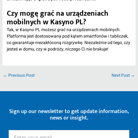
Czy mogę grać na urządzeniach
mobilnych w Kasyno PL?
Tak, w Kasyno PL możesz grać na urządzeniach mobilnych.
Platforma jest dostosowana pod kątem smartfonów i tabliczek,
co gwarantuje niezakłóconą rozgrywkę. Niezależnie od tego, czy
jesteś w domu, czy w podróży, niczego Ci nie brakuje!
←
Previous Post
Next Post
→
Sign up our newsletter to get update information,
news or insight.
Enter