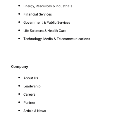
Energy, Resources & Industrials
Financial Services
Government & Public Services
Life Sciences & Health Care
Technology, Media & Telecommunications
Company
About Us
Leadership
Careers
Partner
Article & News