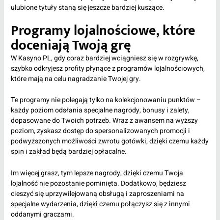
ulubione tytuły staną się jeszcze bardziej kuszące.
Programy lojalnościowe, które
doceniają Twoją grę
W Kasyno PL, gdy coraz bardziej wciągniesz się w rozgrywkę,
szybko odkryjesz profity płynące z programów lojalnościowych,
które mają na celu nagradzanie Twojej gry.
Te programy nie polegają tylko na kolekcjonowaniu punktów –
każdy poziom odsłania specjalne nagrody, bonusy i zalety,
dopasowane do Twoich potrzeb. Wraz z awansem na wyższy
poziom, zyskasz dostęp do spersonalizowanych promocji i
podwyższonych możliwości zwrotu gotówki, dzięki czemu każdy
spin i zakład będą bardziej opłacalne.
Im więcej grasz, tym lepsze nagrody, dzięki czemu Twoja
lojalność nie pozostanie pominięta. Dodatkowo, będziesz
cieszyć się uprzywilejowaną obsługą i zaproszeniami na
specjalne wydarzenia, dzięki czemu połączysz się z innymi
oddanymi graczami.