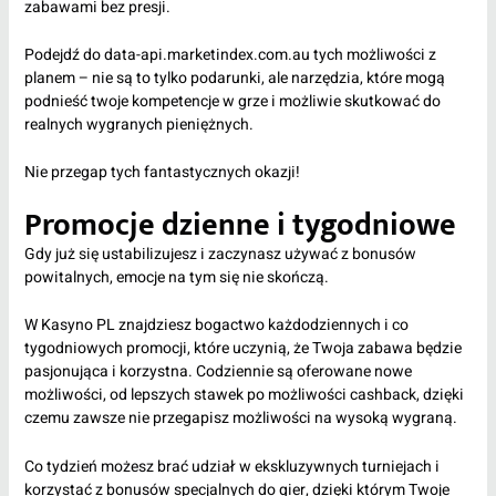
zabawami bez presji.
Podejdź do
data-api.marketindex.com.au
tych możliwości z
planem – nie są to tylko podarunki, ale narzędzia, które mogą
podnieść twoje kompetencje w grze i możliwie skutkować do
realnych wygranych pieniężnych.
Nie przegap tych fantastycznych okazji!
Promocje dzienne i tygodniowe
Gdy już się ustabilizujesz i zaczynasz używać z bonusów
powitalnych, emocje na tym się nie skończą.
W Kasyno PL znajdziesz bogactwo każdodziennych i co
tygodniowych promocji, które uczynią, że Twoja zabawa będzie
pasjonująca i korzystna. Codziennie są oferowane nowe
możliwości, od lepszych stawek po możliwości cashback, dzięki
czemu zawsze nie przegapisz możliwości na wysoką wygraną.
Co tydzień możesz brać udział w ekskluzywnych turniejach i
korzystać z bonusów specjalnych do gier, dzięki którym Twoje