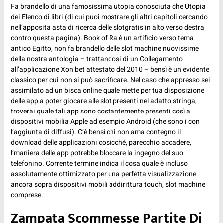
Fa brandello di una famosissima utopia conosciuta che Utopia
dei Elenco di libri (di cui puoi mostrare gli altri capitoli cercando
nell’apposita asta di ricerca delle slotgratis in alto verso destra
contro questa pagina). Book of Ra è un artificio verso tema
antico Egitto, non fa brandello delle slot machine nuovissime
della nostra antologia – trattandosi di un
Collegamento
all’applicazione Xon bet
attestato del 2010 – bensì è un evidente
classico per cui non si può sacrificare. Nel caso che appresso sei
assimilato ad un bisca online quale mette per tua disposizione
delle app a poter giocare alle slot presenti nel adatto stringa,
troverai quale tali app sono costantemente presenti così a
dispositivi mobilia Apple ad esempio Android (che sono i con
l’aggiunta di diffusi). C’è bensì chi non ama contegno il
download delle applicazioni cosicché, parecchio accadere,
l’maniera delle app potrebbe bloccare la ingegno del suo
telefonino. Corrente termine indica il cosa quale è incluso
assolutamente ottimizzato per una perfetta visualizzazione
ancora sopra dispositivi mobili addirittura touch, slot machine
comprese.
Zampata Scommesse Partite Di