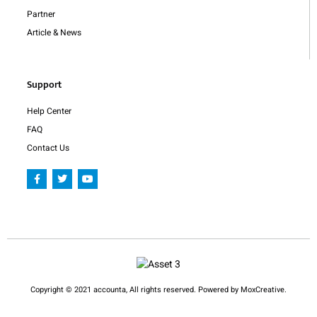
Partner
Article & News
Support
Help Center
FAQ
Contact Us
F
T
Y
a
w
o
c
i
u
e
t
t
b
t
u
o
e
b
o
r
e
k
-
f
Copyright © 2021 accounta, All rights reserved. Powered by MoxCreative.