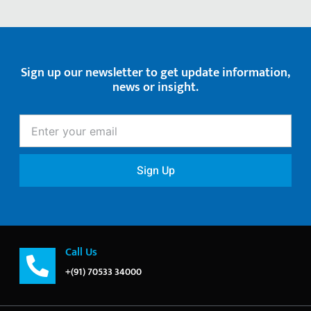
Sign up our newsletter to get update information,
news or insight.
Enter
your
email
Sign Up
Call Us
+(91) 70533 34000