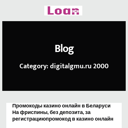
Skip
to
content
Blog
Category: digitalgmu.ru 2000
Промокоды казино онлайн в Беларуси
На фриспины, без депозита, за
регистрациюпромокод в казино онлайн