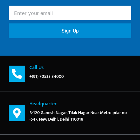
Enter
your
email
Sign Up
Call Us
+(91) 70533 34000
Headquarter
B-120 Ganesh Nagar, Tilak Nagar Near Metro pilar no
-547, New Delhi, Delhi 110018