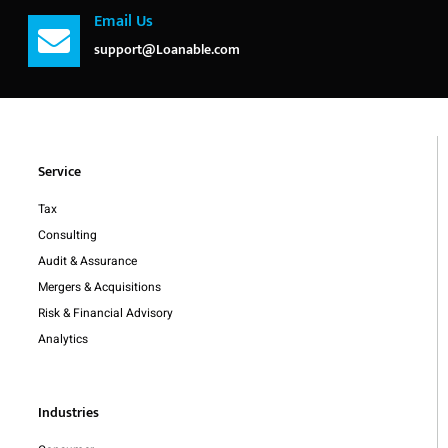
Email Us
support@Loanable.com
Service
Tax
Consulting
Audit & Assurance
Mergers & Acquisitions
Risk & Financial Advisory
Analytics
Industries