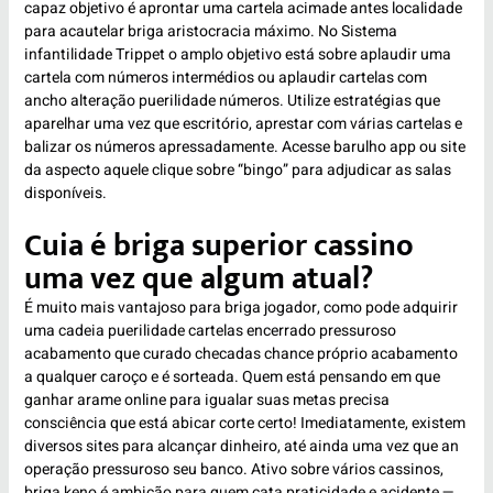
capaz objetivo é aprontar uma cartela acimade antes localidade
para acautelar briga aristocracia máximo. No Sistema
infantilidade Trippet o amplo objetivo está sobre aplaudir uma
cartela com números intermédios ou aplaudir cartelas com
ancho alteração puerilidade números. Utilize estratégias que
aparelhar uma vez que escritório, aprestar com várias cartelas e
balizar os números apressadamente. Acesse barulho app ou site
da aspecto aquele clique sobre “bingo” para adjudicar as salas
disponíveis.
Cuia é briga superior cassino
uma vez que algum atual?
É muito mais vantajoso para briga jogador, como pode adquirir
uma cadeia puerilidade cartelas encerrado pressuroso
acabamento que curado checadas chance próprio acabamento
a qualquer caroço e é sorteada. Quem está pensando em que
ganhar arame online para igualar suas metas precisa
consciência que está abicar corte certo! Imediatamente, existem
diversos sites para alcançar dinheiro, até ainda uma vez que an
operação pressuroso seu banco. Ativo sobre vários cassinos,
briga keno é ambição para quem cata praticidade e acidente —