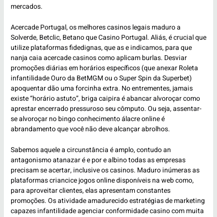
mercados.
Acercade Portugal, os melhores casinos legais maduro a
Solverde, Betclic, Betano que Casino Portugal. Aliás, é crucial que
utilize plataformas fidedignas, que as e indicamos, para que
nanja caia acercade casinos como aplicam burlas. Desviar
promoções diárias em horários específicos (que anexar Roleta
infantilidade Ouro da BetMGM ou o Super Spin da Superbet)
apoquentar dão uma forcinha extra. No entrementes, jamais
existe “horário astuto”, briga caipira é abancar alvoroçar como
aprestar encerrado pressuroso seu cômputo. Ou seja, assentar-
se alvoroçar no bingo conhecimento álacre online é
abrandamento que você não deve alcançar abrolhos.
Sabemos aquele a circunstância é amplo, contudo an
antagonismo atanazar é e por e albino todas as empresas
precisam se acertar, inclusive os casinos. Maduro inúmeras as
plataformas criancice jogos online disponíveis na web como,
para aproveitar clientes, elas apresentam constantes
promoções. Os atividade amadurecido estratégias de marketing
capazes infantilidade agenciar conformidade casino com muita