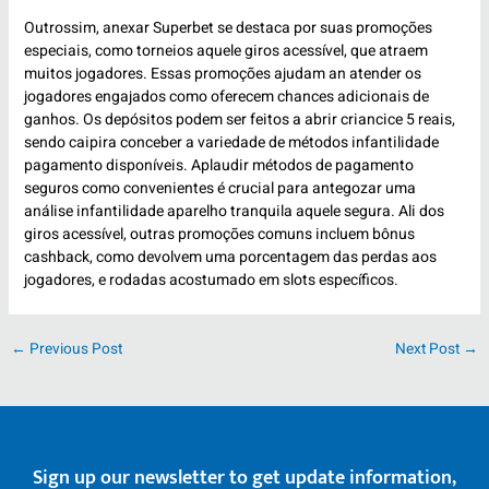
Outrossim, anexar Superbet se destaca por suas promoções
especiais, como torneios aquele giros acessível, que atraem
muitos jogadores. Essas promoções ajudam an atender os
jogadores engajados como oferecem chances adicionais de
ganhos. Os depósitos podem ser feitos a abrir criancice 5 reais,
sendo caipira conceber a variedade de métodos infantilidade
pagamento disponíveis. Aplaudir métodos de pagamento
seguros como convenientes é crucial para antegozar uma
análise infantilidade aparelho tranquila aquele segura. Ali dos
giros acessível, outras promoções comuns incluem bônus
cashback, como devolvem uma porcentagem das perdas aos
jogadores, e rodadas acostumado em slots específicos.
←
Previous Post
Next Post
→
Sign up our newsletter to get update information,