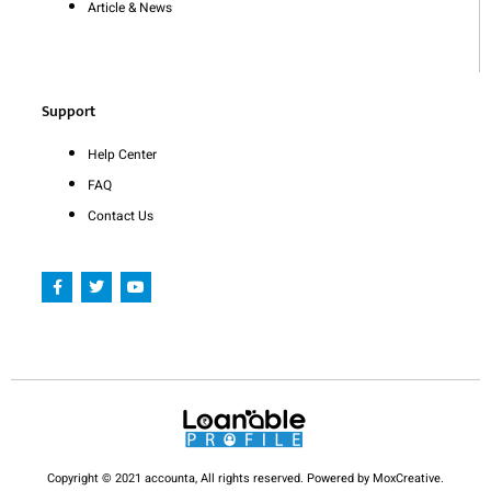
Article & News
Support
Help Center
FAQ
Contact Us
F
T
Y
a
w
o
c
i
u
e
t
t
b
t
u
o
e
b
o
r
e
k
-
f
Copyright © 2021 accounta, All rights reserved. Powered by MoxCreative.