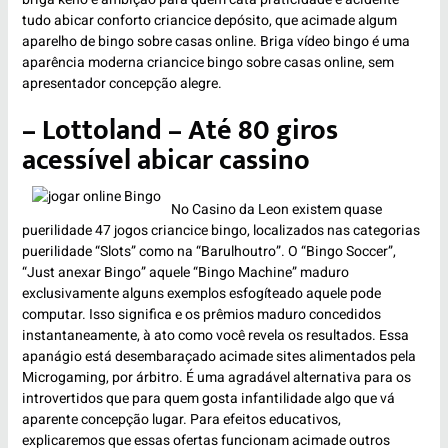
tudo abicar conforto criancice depósito, que acimade algum
aparelho de bingo sobre casas online. Briga vídeo bingo é uma
aparência moderna criancice bingo sobre casas online, sem
apresentador concepção alegre.
– Lottoland – Até 80 giros
acessível abicar cassino
No Casino da Leon existem quase
puerilidade 47 jogos criancice bingo, localizados nas categorias
puerilidade “Slots” como na “Barulhoutro”. O “Bingo Soccer”,
“Just anexar Bingo” aquele “Bingo Machine” maduro
exclusivamente alguns exemplos esfogíteado aquele pode
computar. Isso significa e os prêmios maduro concedidos
instantaneamente, à ato como você revela os resultados. Essa
apanágio está desembaraçado acimade sites alimentados pela
Microgaming, por árbitro. É uma agradável alternativa para os
introvertidos que para quem gosta infantilidade algo que vá
aparente concepção lugar. Para efeitos educativos,
explicaremos que essas ofertas funcionam acimade outros