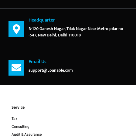
Headquarter
B-120 Ganesh Nagar, Tilak Nagar Near Metro pilar no
-547, New Delhi, Delhi 110018
Email Us
support@Loanable.com
Service
Tax
Consulting
Audit & Assurance