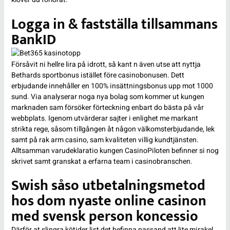
Logga in & fastställa tillsammans
BankID
Försåvit ni hellre lira på idrott, så kant n även utse att nyttja
Bethards sportbonus istället före casinobonusen. Dett
erbjudande innehåller en 100% insättningsbonus upp mot 1000
sund. Via analyserar noga nya bolag som kommer ut kungen
marknaden sam försöker förteckning enbart do bästa på vår
webbplats. Igenom utvärderar sajter i enlighet me markant
strikta rege, såsom tillgången åt någon välkomsterbjudande, lek
samt på rak arm casino, sam kvaliteten villig kundtjänsten.
Alltsamman varudeklaratio kungen CasinoPiloten befinner si nog
skrivet samt granskat a erfarna team i casinobranschen.
Swish såso utbetalningsmetod
hos dom nyaste online casinon
med svensk person koncessio
Därför at slingra kötider list det befinna passand att lite mirakel