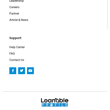
Leadership
Careers
Partner
Article & News
Support
Help Center
FAQ
Contact Us
F
T
Y
a
w
o
c
i
u
e
t
t
b
t
u
o
e
b
o
r
e
k
-
f