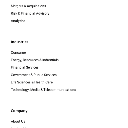
Mergers & Acquisitions
Risk & Financial Advisory
Analytics
Industries
Consumer
Energy, Resources & Industrials
Financial Services
Government & Public Services
Life Sciences & Health Care
Technology, Media & Telecommunications
Company
About Us