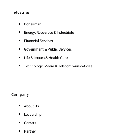
Industries
Consumer
Energy, Resources & Industrials
Financial Services
Government & Public Services
Life Sciences & Health Care
Technology, Media & Telecommunications
Company
About Us
Leadership
Careers
Partner