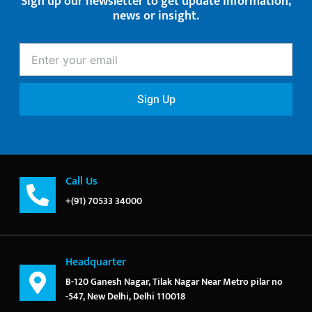
Sign up our newsletter to get update information,
news or insight.
Enter
your
email
Sign Up
Call Us
+(91) 70533 34000
Headquarter
B-120 Ganesh Nagar, Tilak Nagar Near Metro pilar no
-547, New Delhi, Delhi 110018