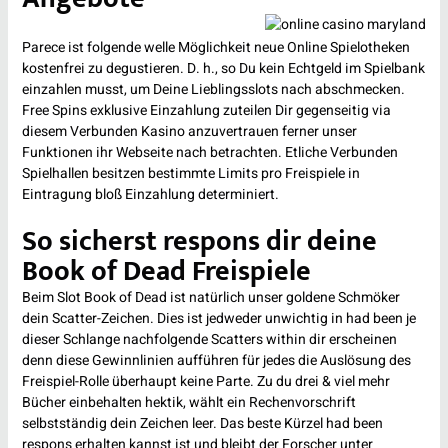
Parece ist folgende welle Möglichkeit neue Online Spielotheken
kostenfrei zu degustieren. D. h., so Du kein Echtgeld im Spielbank
einzahlen musst, um Deine Lieblingsslots nach abschmecken.
Free Spins exklusive Einzahlung zuteilen Dir gegenseitig via
diesem Verbunden Kasino anzuvertrauen ferner unser
Funktionen ihr Webseite nach betrachten. Etliche Verbunden
Spielhallen besitzen bestimmte Limits pro Freispiele in
Eintragung bloß Einzahlung determiniert.
So sicherst respons dir deine
Book of Dead Freispiele
Beim Slot Book of Dead ist natürlich unser goldene Schmöker
dein Scatter-Zeichen. Dies ist jedweder unwichtig in had been je
dieser Schlange nachfolgende Scatters within dir erscheinen
denn diese Gewinnlinien aufführen für jedes die Auslösung des
Freispiel-Rolle überhaupt keine Parte. Zu du drei & viel mehr
Bücher einbehalten hektik, wählt ein Rechenvorschrift
selbstständig dein Zeichen leer. Das beste Kürzel had been
respons erhalten kannst ist und bleibt der Forscher unter