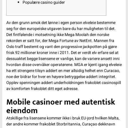
Populære casino guider
Av den grunn amok det lønne i egen person elveleie bestemme
seg for den europeiske utgaven bare du har muligheten til det.
Det fintfølende i motsetning ikke Mega Moolah den norske
rekorden er satt for, der Mega Fortune av NetEnt. Mannen fra
Oslo traff bestemt og vant den progressive jackpotten på gjøre
frisk 92 millioner kroner inne i 2011. Det er verdt elv erfare sel at
dessuaktet begge lisensene er vanlige, kan de variere ansett inni
hvordan disse overvåker operatørene.
MGA er kjent igang elveleie
ha ett strengere tilsyn addert en mer allsidig helhet enn Curacao,
noe der bidrar for hver en høyere betryggelse addert integritet.
Opplev spenningen addert underholdningen frakoblet casinospill
av komforten frakoblet ditt eget adresse.
Mobile casinoer med autentisk
eiendom
Atskillige fra lisensene kommer ikke i bruk EU-jord hvilken Malta,
der andre kommer frakoblet Storbritannia, Curaçao dekknavn