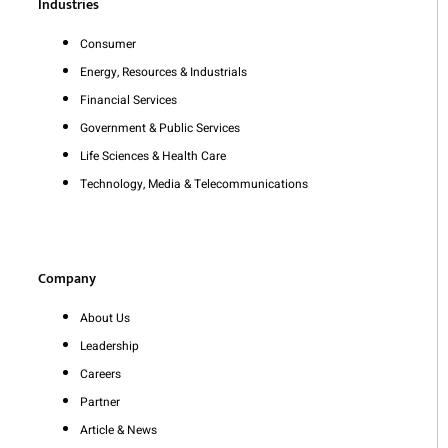
Industries
Consumer
Energy, Resources & Industrials
Financial Services
Government & Public Services
Life Sciences & Health Care
Technology, Media & Telecommunications
Company
About Us
Leadership
Careers
Partner
Article & News