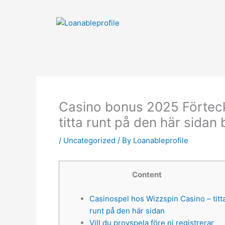
Skip
to
content
Casino bonus 2025 Förteck
titta runt på den här sidan
/
Uncategorized
/ By
Loanableprofile
Content
Casinospel hos Wizzspin Casino – titt
runt på den här sidan
Vill du provspela före ni registrerar