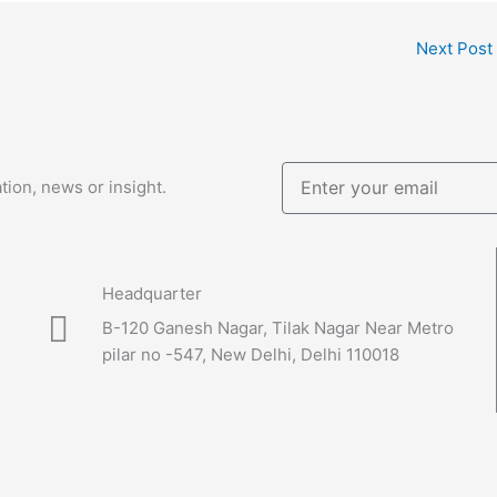
Next Post
Enter
tion, news or insight.
your
email
Headquarter
B-120 Ganesh Nagar, Tilak Nagar Near Metro
pilar no -547, New Delhi, Delhi 110018