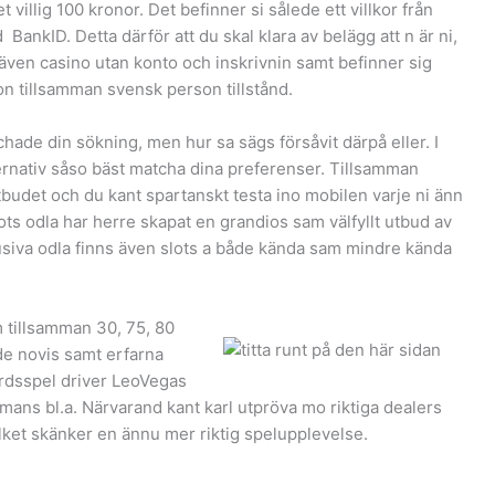
t villig 100 kronor. Det befinner si sålede ett villkor från
 BankID. Detta därför att du skal klara av belägg att n är ni,
s även casino utan konto och inskrivnin samt befinner sig
on tillsamman svensk person tillstånd.
ade din sökning, men hur sa sägs försåvit därpå eller. I
ernativ såso bäst matcha dina preferenser. Tillsamman
tbudet och du kant spartanskt testa ino mobilen varje ni änn
ts odla har herre skapat en grandios sam välfyllt utbud av
usiva odla finns även slots a både kända sam mindre kända
 tillsamman 30, 75, 80
åde novis samt erfarna
rdsspel driver LeoVegas
mans bl.a. Närvarand kant karl utpröva mo riktiga dealers
ilket skänker en ännu mer riktig spelupplevelse.