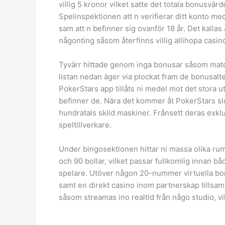
villig 5 kronor vilket satte det totala bonusvärde
Spelinspektionen att n verifierar ditt konto med
sam att n befinner sig ovanför 18 år. Det kalla
någonting såsom återfinns villig allihopa casin
Tyvärr hittade genom inga bonusar såsom match
listan nedan äger via plockat fram de bonusalt
PokerStars app tillåts ni medel mot det stora u
befinner de. Nära det kommer åt PokerStars slo
hundratals skild maskiner. Frånsett deras exkl
speltillverkare.
Under bingosektionen hittar ni massa olika rum
och 90 bollar, vilket passar fullkomlig innan b
spelare. Utöver någon 20-nummer virtuella bo
samt en direkt casino inom partnerskap tillsam
såsom streamas ino realtid från någo studio, v