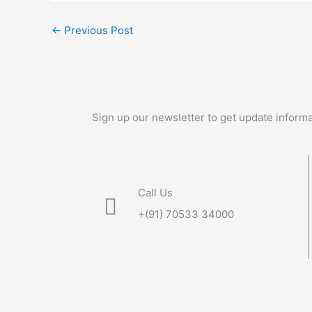
←
Previous Post
Sign up our newsletter to get update informa
Call Us
+(91) 70533 34000