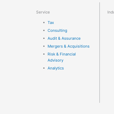
Service
Ind
Tax
Consulting
Audit & Assurance
Mergers & Acquisitions
Risk & Financial
Advisory
Analytics