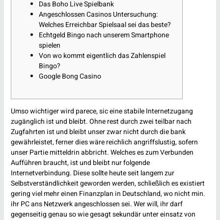
Das Boho Live Spielbank
Angeschlossen Casinos Untersuchung:
Welches Erreichbar Spielsaal sei das beste?
Echtgeld Bingo nach unserem Smartphone
spielen
Von wo kommt eigentlich das Zahlenspiel
Bingo?
Google Bong Casino
Umso wichtiger wird parece, sic eine stabile Internetzugang
zugänglich ist und bleibt. Ohne rest durch zwei teilbar nach
Zugfahrten ist und bleibt unser zwar nicht durch die bank
gewährleistet, ferner dies wäre reichlich angriffslustig, sofern
unser Partie mitteldrin abbricht. Welches es zum Verbunden
Aufführen braucht, ist und bleibt nur folgende
Internetverbindung.
Diese sollte heute seit langem zur
Selbstverständlichkeit geworden werden, schließlich es existiert
gering viel mehr einen Finanzplan in Deutschland, wo nicht min.
ihr PC ans Netzwerk angeschlossen sei. Wer will, ihr darf
gegenseitig genau so wie gesagt sekundär unter einsatz von