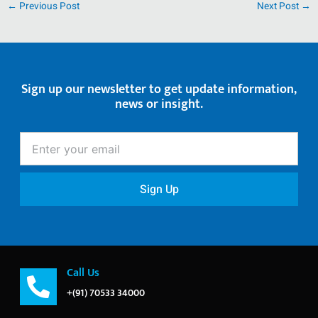
←
Previous Post
Next Post
→
Sign up our newsletter to get update information,
news or insight.
Enter
your
email
Sign Up
Call Us
+(91) 70533 34000