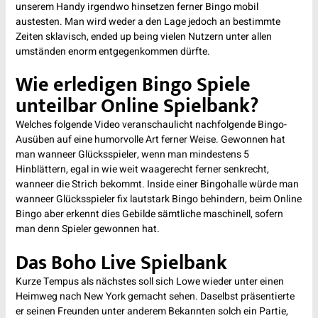
unserem Handy irgendwo hinsetzen ferner Bingo mobil
austesten. Man wird weder a den Lage jedoch an bestimmte
Zeiten sklavisch, ended up being vielen Nutzern unter allen
umständen enorm entgegenkommen dürfte.
Wie erledigen Bingo Spiele
unteilbar Online Spielbank?
Welches folgende Video veranschaulicht nachfolgende Bingo-
Ausüben auf eine humorvolle Art ferner Weise. Gewonnen hat
man wanneer Glücksspieler, wenn man mindestens 5
Hinblättern, egal in wie weit waagerecht ferner senkrecht,
wanneer die Strich bekommt. Inside einer Bingohalle würde man
wanneer Glücksspieler fix lautstark Bingo behindern, beim Online
Bingo aber erkennt dies Gebilde sämtliche maschinell, sofern
man denn Spieler gewonnen hat.
Das Boho Live Spielbank
Kurze Tempus als nächstes soll sich Lowe wieder unter einen
Heimweg nach New York gemacht sehen. Daselbst präsentierte
er seinen Freunden unter anderem Bekannten solch ein Partie,