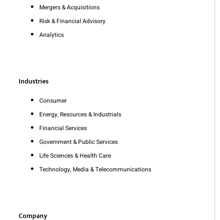
Mergers & Acquisitions
Risk & Financial Advisory
Analytics
Industries
Consumer
Energy, Resources & Industrials
Financial Services
Government & Public Services
Life Sciences & Health Care
Technology, Media & Telecommunications
Company