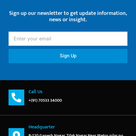
Sign up our newsletter to get update information,
news or insight.
Enter
your
email
Sign Up
Call Us
+(91) 70533 34000
Headquarter
B-120 Ganesh Nagar, Tilak Nagar Near Metro pilar no