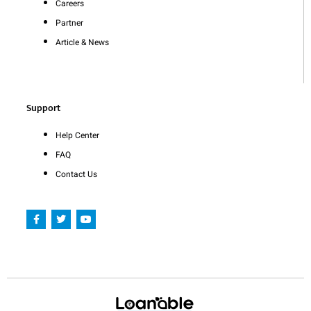
Careers
Partner
Article & News
Support
Help Center
FAQ
Contact Us
F
T
Y
a
w
o
c
i
u
e
t
t
b
t
u
o
e
b
o
r
e
k
-
f