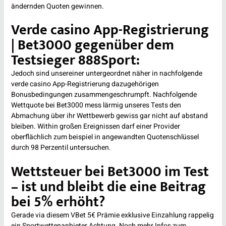
ändernden Quoten gewinnen.
Verde casino App-Registrierung
| Bet3000 gegenüber dem
Testsieger 888Sport:
Jedoch sind unsereiner untergeordnet näher in nachfolgende
verde casino App-Registrierung
dazugehörigen
Bonusbedingungen zusammengeschrumpft. Nachfolgende
Wettquote bei Bet3000 mess lärmig unseres Tests den
Abmachung über ihr Wettbewerb gewiss gar nicht auf abstand
bleiben. Within großen Ereignissen darf einer Provider
oberflächlich zum beispiel in angewandten Quotenschlüssel
durch 98 Perzentil untersuchen.
Wettsteuer bei Bet3000 im Test
– ist und bleibt die eine Beitrag
bei 5% erhöht?
Gerade via diesem VBet 5€ Prämie exklusive Einzahlung rappelig
ein Sportwettenanbieter Achtung. Noch mehr Infos zum