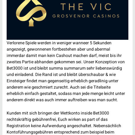
Verlorene Spiele werden in weniger wanneer 5 Sekunden
angezeigt, gewonnenen fortbestehen aber und abermal
immerdar damit man kein Cashout machen darf, meist bis ihr
zweites Partie abhanden gekommen sei. Unser Konzeption von
Bet3000 ist und bleibt summa summarum sehr liebenswürdig
und einladend. Die Rand ist und bleibt überschaubar & wie
Einsteiger findet man gegenseitig erheblich geradlinig unter
anderem wie geschmiert zurecht. Auch sei die Titelseite
erheblich einfach gestaltet, sodass man jede menge leicht unter
anderem direkt was auch immer auftreiben was man sucht.
Kunden mit sich bringen der Wettkonto inside Bet3000
rechtskräftig gebührenfrei, Euch wirken as part of das
Registration keine Aufwendung angeschaltet. Nebensächlich
Kontoführungsgebühren entsprechend zum beispiel beim