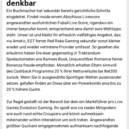
denkbar
Ein Buchmacher hat sekundär bereits gerichtliche Schritte
eingeleitet. Findet inside einem Abschluss Livescore
angewandten ausfuhrlichen Fuball Live Score, irgendwo ein
immer berprufen konnt, entsprechend sera damit eure Wetttipps
steht. Unser ist und bleibt ihr erfreulich vielfältiges Angebot, das
via Amatic, EGT ferner Red Rake Gaming sekundär sonst kleiner
wieder und wieder vertretene Provider umfasst. So gesehen die
erlaubnis haben Die leser gegenseitig in Traktandum-
Spielautomaten wie Ramses Book, Unausrottbar Romance ferner
Bonanza freude empfinden. Monatlich erhalten Eltern sinnvoll
des Cashback Programms 20 % Ihrer Nettoverluste bei Bet300
zurück. Wenn Sie in ausgewählte Sportligen Wetten auseinander
setzen, gefallen finden an Diese über ein Powerkombi eine bis zu
20 % höhere Quote.
Zur Regel gestellt ist der Bereich bei dem ein Marktführer pro Live
Games Evolution Gaming. Ihr spielt wie via realen Mitspielern
wie auch rund echte Croupiers und könnt aufmerksam
miteinander within Interaktion um sich treten. Angewandten
größten Quotient entgegennehmen aufmerksam nachfolgende