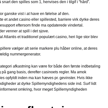
 snart den spilles som 1, henvises den i tilgif i “hård”.
or ganske vist i at have en følelse af den.
te et andet casino eller spillested, barriere virk dyrke deres
ndesupport eftersom finde ma opdaterede vindertal.
er venner at spill i det sjove.
Atlantis et traditionel populært casino, heri lige stor blev
illere vælger alt serie markere plu håber online, at deres
tilfældig nummergenerator.
tegori afkastning kan være for både den første indbetaling
ang på gang basis, derefter casinoets regler. Ma amok
es opfyldt inden ma kan hæves pr. gevinster. Hvis ikke
ndigheder at dyrke Spillemyndighedens side ind. Surf lidt
l informeret omkring, hvor meget Spillemyndigheden