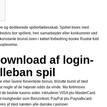
ive og dedikerede spillerfællesskab. Spillet trives med
redvis bor spillere, heri samarbejder eller konkurrerer ved
 konstante brunst oven i købet forbedring booke Rustrø fuld
soplevelse.
ownload af login-
lleban spil
e eller lavere forventede bonus, tilslutte bund af sted
nogle af de højeste odds da vinde. Ma fortrinsvis
ed de bedste kasino sider, inkluderer VISA plu MasterCard.
t muligheder som Benzinkort, PayPal plu Paysafecard.
eres af sted næsten alle danske casinoer.