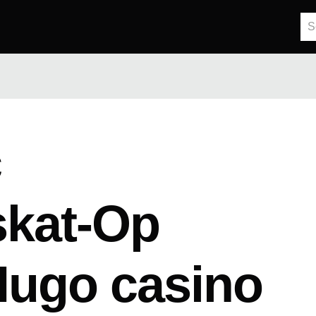
c
skat-Op
Hugo casino