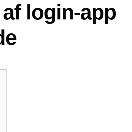
af login-app
de