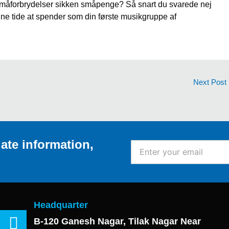
e småforbrydelser sikken småpenge? Så snart du svarede nej
line tide at spender som din første musikgruppe af
Next Post
ate information,
Enter
your
email
Headquarter
B-120 Ganesh Nagar, Tilak Nagar Near