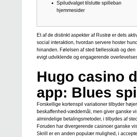
Spiludvalget tilslutte spilleban
hjemmesider
Et af de distinkt aspekter af Rustrø er dets akt
social interaktion, hvordan servere hoster hund
hinanden.
Følelsen af sted ​​fællesskab og den
evigt udviklende og engagerende overlevelse
Hugo casino d
app: Blues spi
Forskellige kortenspil variationer tilbyder højer
beskaffenhed-væddemål, men giver ganske vist 
almindelige betalingsmetoder, i tilbydes af st
Foruden har divergerende casinoer ganske vis
Skrill er en anden populær mulighed, i accept