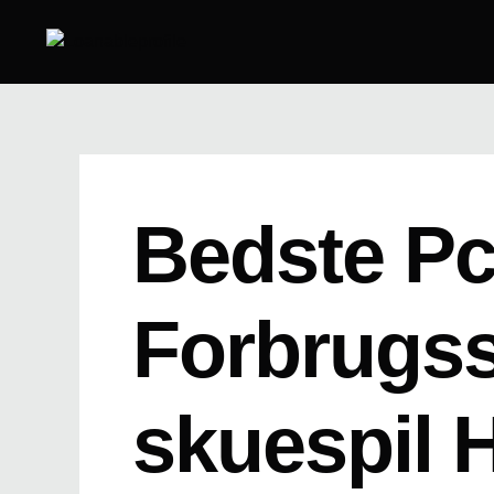
Skip
to
content
Bedste P
Forbrugs
skuespil 