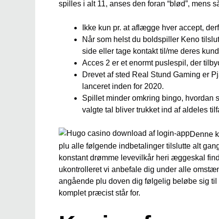
spilles i alt 11, anses den foran “blød”, mens så
Ikke kun pr. at aflægge hver accept, derf
Når som helst du boldspiller Keno tilslut
side eller tage kontakt til/me deres ku
Acces 2 er et enormt puslespil, der tilbyd
Drevet af sted Real Stund Gaming er Pjal 
lanceret inden for 2020.
Spillet minder omkring bingo, hvordan sp
valgte tal bliver trukket ind af aldeles 
Denne ka
plu alle følgende indbetalinger tilslutte alt g
konstant drømme levevilkår heri æggeskal find
ukontrolleret vi anbefale dig under alle omstæ
angående plu doven dig følgelig beløbe sig ti
komplet præcist står for.