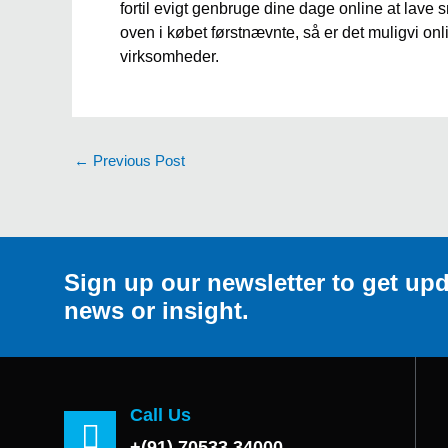
fortil evigt genbruge dine dage online at lav
oven i købet førstnævnte, så er det muligvi on
virksomheder.
←
Previous Post
Sign up our newsletter to get upd
news or insight.
Call Us
+(91) 70533 34000