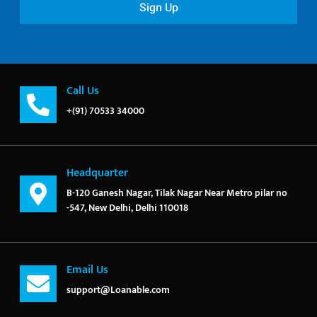
Sign Up
Call Us
+(91) 70533 34000
Headquarter
B-120 Ganesh Nagar, Tilak Nagar Near Metro pilar no
-547, New Delhi, Delhi 110018
Email Us
support@Loanable.com