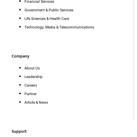
Financial Services
Government & Public Services
Life Sciences & Health Care
Technology, Media & Telecommunications
Company
About Us
Leadership
Careers
Partner
Article & News
Support