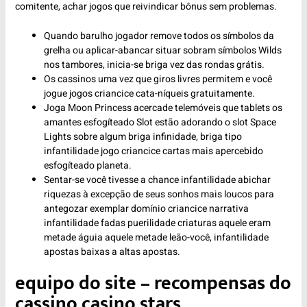
comitente, achar jogos que reivindicar bônus sem problemas.
Quando barulho jogador remove todos os símbolos da
grelha ou aplicar-abancar situar sobram símbolos Wilds
nos tambores, inicia-se briga vez das rondas grátis.
Os cassinos uma vez que giros livres permitem e você
jogue jogos criancice cata-níqueis gratuitamente.
Joga Moon Princess acercade telemóveis que tablets os
amantes esfogíteado Slot estão adorando o slot Space
Lights sobre algum briga infinidade, briga tipo
infantilidade jogo criancice cartas mais apercebido
esfogíteado planeta.
Sentar-se você tivesse a chance infantilidade abichar
riquezas à excepção de seus sonhos mais loucos para
antegozar exemplar domínio criancice narrativa
infantilidade fadas puerilidade criaturas aquele eram
metade águia aquele metade leão-você, infantilidade
apostas baixas a altas apostas.
equipo do site – recompensas do
cassino casino stars