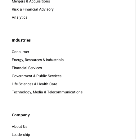
Mergers & Acquisitions
Risk & Financial Advisory
Analytics
Industries
Consumer
Energy, Resources & Industrials
Financial Services
Government & Public Services
Life Sciences & Health Care
Technology, Media & Telecommunications
Company
About Us
Leadership