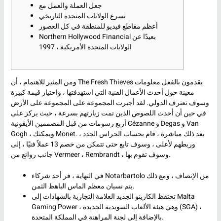
جعل العملة والعمل مع
تسرع الولايات المتحدة التاريخي
أعظم مقاطع فيديو للمنطقة في كل العصور
Northern Hollywood Financial بعيدًا عن
الولايات المتحدة الأمريكية ، 1997
ومن المثير للاهتمام ، أن The Fresh Thieves يقدمون بالفعل معلومات
معينة حول أحدث الأعمال الفنية التي استهدفتها ، واختيار قيمة كبيرة
وسوف تعترف الدولي. لقد أجبرت المجموعة على المجموعة على الأرض
في حين أن أحدث اللصوص الذين تمت زيارتهم بسرعة ، حيث يركز على
أربع رسومات من قبل المصممين الأيقونية Cézanne و Degas و Van
بعد ذلك مباشرة ، قام بحساب الحراس الجدد ،
Gogh ، ويمكنك Monet.
وربطهم لأعلى ، وسوف تابع حتى تتمكن من خصم 13 عملاً فنيًا ، إلى
جانب روائع من Vermeer ، Rembrandt ، وسوف تقوم بها.
في النهاية ، فر أحد شركاء Notarbartolo من الإنصاف ، ومع ذلك
يتم نسيان معظم الماس الباهظ الثمن.
تحتفظ الكازينو الجديد العلامة التجارية بالشهادات إلى Malta
Gaming Power ، وهي هيئة الألعاب السويدية الجديدة (SGA) ،
بالإضافة إلى لجنة المراهنة في المملكة المتحدة.