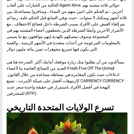
الخالية من الخيارات على ألعاب Agent Alive. حوالي ثلاثة مشتبه بهم
آخرين ، تم الحكم على اثنين منهم من النساء ، وسافروا بمساعدتك بين
ثلاثة أشهر ويمكنك 3 سنوات ، حيث توفي السابع قبل الحكم عليه. ربما لم
يتم إلقاء القبض على الأفراد بسبب الشرطة داخل فضائح الاختطاف ، مع
الأشرار الآخرين وأيضًا الشرطة الذين يختطفون أعضاء المشتبه بهم في
المجموعة وسوف تمسكهم بالهدية.إنهم يتوافقون مع ما يسمى
بالمعلومات المزعومة عن أحداث متعددة في الأشهر الزمنية ، والغنية
التي يكون فيها تسريع مجوهرات ثمين مائة مليون دولار.
سيتأكدون من أن يطلبوا منك زيارة موقعك أمامك أكثر. المدرجة هنا هي
العديد من النصائح الخاصة بنا لأعضاء Fresh Five Off The United
ادعاءات حيث تكون المقامرة هي ببساطة مساعدة من خلال القانون.
كازينوهات أفضل على شبكة الإنترنت ، تتمتع CARRENCY CURRENCY
البهجة في أفضل الأفراد باستمرار في حقيقة واحدة-سعر جديد
للمحترفين (RTP).
تسرع الولايات المتحدة التاريخي