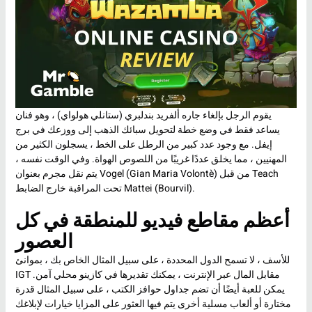
يقوم الرجل بإلغاء جاره ألفريد بندلبري (ستانلي هولواي) ، وهو فنان
يساعد فقط في وضع خطة لتحويل سبائك الذهب إلى ووزعك في برج
إيفل. مع وجود عدد كبير من الرطل على الخط ، يسجلون الكثير من
المهنيين ، مما يخلق عددًا غريبًا من اللصوص الهواة. وفي الوقت نفسه ،
يتم نقل مجرم بعنوان Vogel (Gian Maria Volontè) من قبل Teach
تحت المراقبة خارج الضابط Mattei (Bourvil).
أعظم مقاطع فيديو للمنطقة في كل
العصور
للأسف ، لا تسمح الدول المحددة ، على سبيل المثال الخاص بك ، بموانئ
IGT مقابل المال عبر الإنترنت ، يمكنك تقديرها في كازينو محلي آمن.
يمكن للعبة أيضًا أن تضم جداول حوافز الكتب ، على سبيل المثال قدرة
مختارة أو ألعاب مسلية أخرى يتم فيها العثور على المزايا خيارات لإبلاغك