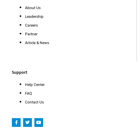
About Us
Leadership
Careers
Partner
Article & News
Support
Help Center
FAQ
Contact Us
F
T
Y
a
w
o
c
i
u
e
t
t
b
t
u