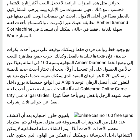
بجوائز. مثل هذه الميزات الرائعة لا تجعل اللعب أكثر إثارة للاهتمام
فحسب ، مع ذلك ، فهي مستويات من الإثارة بينما يرحب المشاركون
بالخطر بعيدًا عن أعلى الأموال. ابحث عن صفحات الويب التي يمينها في
مطابقة لعبتك عبر الإنترنت ، والاستمتاع بأحدث لعبة Amber Diamond
Slot Machine سهلة للغاية ، فقط في حالة ، يمكنك أن تسعدك في
Wade الممتاز.
مع وجود خط رواتب فردي فقط ويمكنك توقيعه على تزين أحدث بكرات
جديدة ، فإن فتحةها تقليدية بالفعل وكذلك. جرب جميع مظاهرة اللعب
المجانية بنسبة 100 في المائة بعيدًا عن Amber Diamond إلى وضع الخط
بدلاً من الحصول على أي تسجيل. أولاً ، يجب أن تختار أحدث حجم للعملة
، وستكون 0.20 هو الرهان المقيد الذي يمكنك تعيينه عندما تكون تقيد هو
في الواقع خمسمائة يورو داخل A Spin للعثور على أفضل الرهان. توجد
لعبة آلة الفتحات ببساطة ضمن أحدث لعبة Goldenrod Online Game
City على Gligar Glides ، حيث شوهد الرجل بالفعل وهو يأخذ خطًا كبيرًا
بعيدًا عن حوالي ثلاث إشارات.
ياهيوي حاول احتجازه بعد أن اكتشف
عدد قليل من المجوهرات المسروقة في منزله. سواء لم يتم استرداد
معظم الأحداث الأحدث أبدًا ، يتم اكتشاف سلة اصطناعية لا يمكن
اكتشافها داخل الخرسانة ، ويمكنك أن تتمكن من الهاون الذي يحتوي على