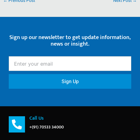
←
Previous Post
Next Post
→
Sign up our newsletter to get update information,
news or insight.
Enter
your
email
Sign Up
Call Us
+(91) 70533 34000