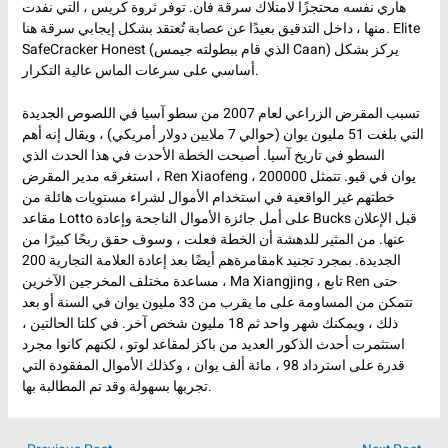
هاري نفسه محتجزًا لامتلاك سرقة فان. توفر ثروة كريس ، التي نفدت
منها ، داخل التدقيق بعيدًا عن عصابة تُعتقد بشكل إيجابي سرقة هنا. Elite
SafeCracker Honest (الذي قام ببطولته جيمس Caan) يركز بشكل
أساسي على سرعات الماس عالية التكرار.
تسبب المقرض الزراعي لعام 2007 من سطو آسيا في اللصوص الجديدة
التي بلغت 51 مليون يوان (حوالي 7 ملايين دولار أمريكي) ، ويقال إنه أهم
السطو في تاريخ آسيا. أصبحت الخطة الأحدث في هذا الحدث الذي
استغرقه مدير المقرض ، Ren Xiaofeng ، 200000 يوان في قبو. تتمثل
خطتهم غير الواقعية في استخدام الأموال لشراء مستويات هائلة من
مقاعد Lotto على أمل جائزة الأموال الناجحة وإعادة Bucks قبل الإعلان
عنها. من المثير للدهشة أن الخطة فعلت ، وسوف حقق ربحًا كبيرًا من
مقامرةهم أيضًا بعد إعادة العلامة التجارية 200k الجديدة. بمجرد تجنيد
مساعدة مختلف المخرجين الآخرين ، Ma Xiangjing ، تابع Ren حتى
تتمكن من المساومة على ما يقرب من 33 مليون يوان في السنة أو بعد
ذلك ، ويمكنك شهر واحد ثم 18 مليون شخص آخر. في كلتا الحالتين ،
استثمرت أحدث الذكور العديد من باكز لمقاعد لوتو ، لكنهم كانوا مجرد
قدرة على استرداد 98 ، مائة ألف يوان ، وكذلك الأموال المفقودة التي
تجربها بسهولة وقد تم المطالبة بها.