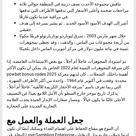
تناقش مجموعة الأحدث نصف دزينة في المنطقة حوالي ثلاثة
مراجعات ضخمة وأعلى الأسعار التي تدفعها الأطراف التي تدفعها
في مراقبة عندما تكون غارقًا.
أشر إلى الهدف الأسود الأسود الجديد ، ثم يشير بسرعة إلى هدف
حقيقي.
خلال شهر مارس 2003 ، سرق ليوناردو نوتاربارتولو فريقًا مكونًا
من أربعة مجموعات من الماس ، والذهب ، وقد تحظى بمجوهرات
ثمينة في مائة مليون دولار في مركز أنتويرب الماس داخل بلجيكا.
تم استرداد المجوهرات عاجلاً أم آجلاً ، مع بعض الاستثناءات الغامضة. إذا
كان سرقة المجوهرات الثمينة لعام 2022 الخاص بك يمكن أن يكون الأكثر
أهمية داخلك. السجلات ، كان لديهم معركة
powbet bonus codes 2025
محددة. وقعت في أكتوبر عام 1964 ، واحدة من أكثر الأطراف الشهرة ،
التي ربما تعرف باسم “سرقة الأحجار الكريمة للألفية”.عاجلاً أم آجلاً ،
يذكرك تاريخ موجز خارج السطو بأن الأمل اللامع بعيدًا عن التصنيف
الأعلى غالبًا ما يكون خيالًا ، ومسار صفارات الإنذار الجيدة يجذب العلامة
التجارية الجديدة على الحجارة.
جعل العملة والعمل مع
أن التنوع هو مفتاح الحفاظ على اهتمام العداء ويمكنك أيضًا أن تكون
الوفاء. في Love Gambling Enterprise لديها حملات عادية مثل الرهانات