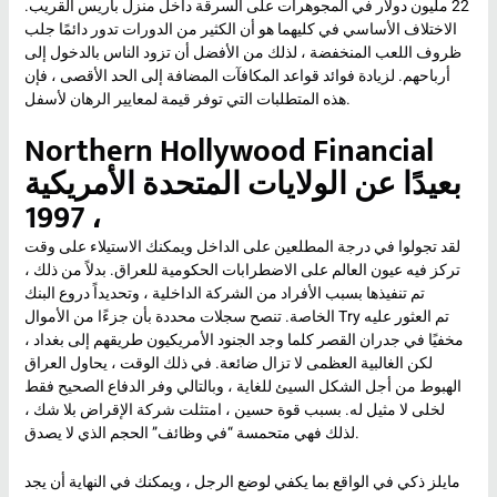
22 مليون دولار في المجوهرات على السرقة داخل منزل باريس القريب.
الاختلاف الأساسي في كليهما هو أن الكثير من الدورات تدور دائمًا جلب
ظروف اللعب المنخفضة ، لذلك من الأفضل أن تزود الناس بالدخول إلى
أرباحهم. لزيادة فوائد قواعد المكافآت المضافة إلى الحد الأقصى ، فإن
هذه المتطلبات التي توفر قيمة لمعايير الرهان لأسفل.
Northern Hollywood Financial
بعيدًا عن الولايات المتحدة الأمريكية
، 1997
لقد تجولوا في درجة المطلعين على الداخل ويمكنك الاستيلاء على وقت
تركز فيه عيون العالم على الاضطرابات الحكومية للعراق. بدلاً من ذلك ،
تم تنفيذها بسبب الأفراد من الشركة الداخلية ، وتحديداً دروع البنك
الخاصة. تنصح سجلات محددة بأن جزءًا من الأموال Try تم العثور عليه
مخفيًا في جدران القصر كلما وجد الجنود الأمريكيون طريقهم إلى بغداد ،
لكن الغالبية العظمى لا تزال ضائعة. في ذلك الوقت ، يحاول العراق
الهبوط من أجل الشكل السيئ للغاية ، وبالتالي وفر الدفاع الصحيح فقط
لخلى لا مثيل له. بسبب قوة حسين ، امتثلت شركة الإقراض بلا شك ،
لذلك فهي متحمسة “في وظائف” الحجم الذي لا يصدق.
مايلز ذكي في الواقع بما يكفي لوضع الرجل ، ويمكنك في النهاية أن يجد