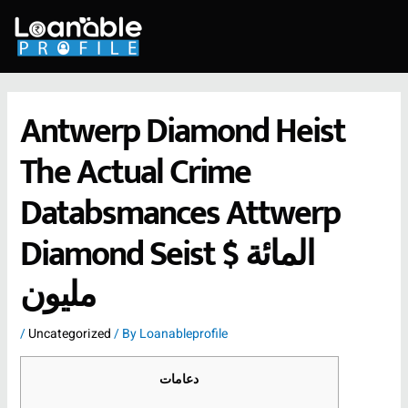
Skip
to
content
Antwerp Diamond Heist
The Actual Crime
Databsmances Attwerp
Diamond Seist $ المائة
مليون
/
Uncategorized
/ By
Loanableprofile
دعامات