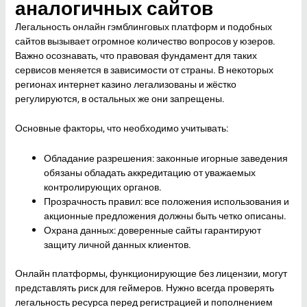
аналогичных сайтов
Легальность онлайн гэмблинговых платформ и подобных
сайтов вызывает огромное количество вопросов у юзеров.
Важно осознавать, что правовая фундамент для таких
сервисов меняется в зависимости от страны. В некоторых
регионах интернет казино легализованы и жёстко
регулируются, в остальных же они запрещены.
Основные факторы, что необходимо учитывать:
Обладание разрешения: законные игорные заведения
обязаны обладать аккредитацию от уважаемых
контролирующих органов.
Прозрачность правил: все положения использования и
акционные предложения должны быть четко описаны.
Охрана данных: доверенные сайты гарантируют
защиту личной данных клиентов.
Онлайн платформы, функционирующие без лицензии, могут
представлять риск для геймеров. Нужно всегда проверять
легальность ресурса перед регистрацией и пополнением