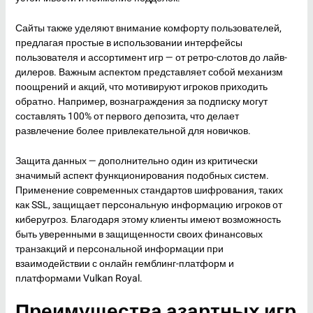
Сайты также уделяют внимание комфорту пользователей,
предлагая простые в использовании интерфейсы
пользователя и ассортимент игр — от ретро-слотов до лайв-
дилеров. Важным аспектом представляет собой механизм
поощрений и акций, что мотивируют игроков приходить
обратно. Например, вознаграждения за подписку могут
составлять 100% от первого депозита, что делает
развлечение более привлекательной для новичков.
Защита данных — дополнительно один из критически
значимый аспект функционирования подобных систем.
Применение современных стандартов шифрования, таких
как SSL, защищает персональную информацию игроков от
киберугроз. Благодаря этому клиенты имеют возможность
быть уверенными в защищенности своих финансовых
транзакций и персональной информации при
взаимодействии с онлайн гемблинг-платформ и
платформами Vulkan Royal.
Преимущества азартных игр