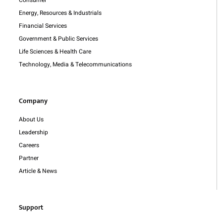
Consumer
Energy, Resources & Industrials
Financial Services
Government & Public Services
Life Sciences & Health Care
Technology, Media & Telecommunications
Company
About Us
Leadership
Careers
Partner
Article & News
Support