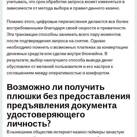
учитывать, что срок обработки запроса может изменяться в
зависимости от метода выбора и правил данного казино.
Помимо этого, цифровые перечисления делаются все более
востребованными благодаря своей скорости и приватности.
Эти транзакции способны занимать всего пару моментов
после подтверждения запроса на снятие. Однако
необходимо помнить о возможных платежах за конвертацию
денежных средств или сделки внутри блокчейна. В
результате, выбор наилучшего способа вывода денег
обусловлен от желаний пользователя и его настроя к
соглашениям между оперативностью и комфортом.
Возможно ли получить
плюшки без предоставления
предъявления документа
удостоверяющего
личность?
В нынешнем обществе интернет-казино геймеры зачастую