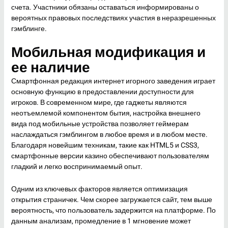
счета. Участники обязаны оставаться информированы о
вероятных правовых последствиях участия в неразрешенных
гэмблинге.
Мобильная модификация и
ее наличие
Смартфонная редакция интернет игорного заведения играет
основную функцию в предоставлении доступности для
игроков. В современном мире, где гаджеты являются
неотъемлемой компонентом бытия, настройка внешнего
вида под мобильные устройства позволяет геймерам
наслаждаться гэмблингом в любое время и в любом месте.
Благодаря новейшим техникам, такие как HTML5 и CSS3,
смартфонные версии казино обеспечивают пользователям
гладкий и легко воспринимаемый опыт.
Одним из ключевых факторов является оптимизация
открытия страничек. Чем скорее загружается сайт, тем выше
вероятность, что пользователь задержится на платформе. По
данным анализам, промедление в 1 мгновение может