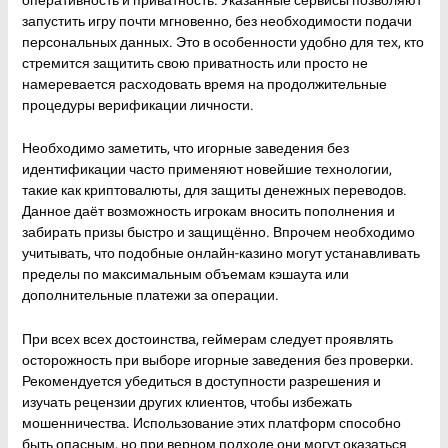
оперативность и приватность. Указанные сервисы позволяют
запустить игру почти мгновенно, без необходимости подачи
персональных данных. Это в особенности удобно для тех, кто
стремится защитить свою приватность или просто не
намеревается расходовать время на продолжительные
процедуры верификации личности.
Необходимо заметить, что игорные заведения без
идентификации часто применяют новейшие технологии,
такие как криптовалюты, для защиты денежных переводов.
Данное даёт возможность игрокам вносить пополнения и
забирать призы быстро и защищённо. Впрочем необходимо
учитывать, что подобные онлайн-казино могут устанавливать
пределы по максимальным объемам кэшаута или
дополнительные платежи за операции.
При всех всех достоинства, геймерам следует проявлять
осторожность при выборе игорные заведения без проверки.
Рекомендуется убедиться в доступности разрешения и
изучать рецензии других клиентов, чтобы избежать
мошенничества. Использование этих платформ способно
быть опасным, но при верном подходе они могут оказаться