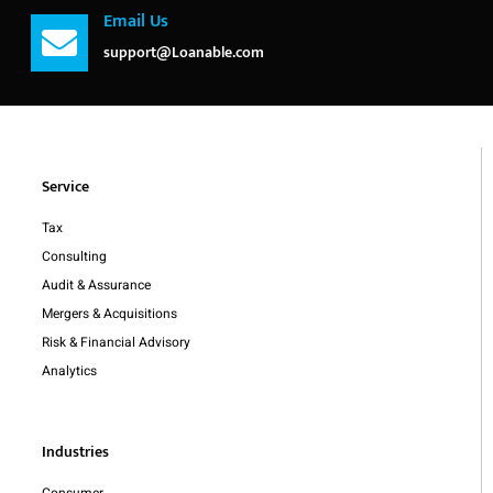
Email Us
support@Loanable.com
Service
Tax
Consulting
Audit & Assurance
Mergers & Acquisitions
Risk & Financial Advisory
Analytics
Industries