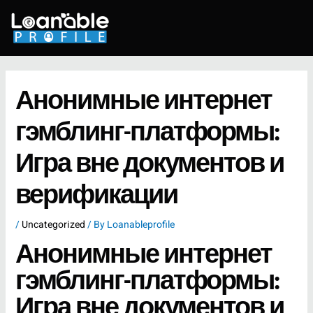
Skip
to
content
Анонимные интернет
гэмблинг-платформы:
Игра вне документов и
верификации
/
Uncategorized
/ By
Loanableprofile
Анонимные интернет
гэмблинг-платформы:
Игра вне документов и