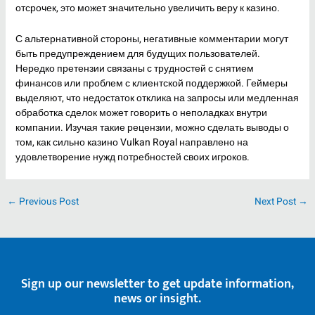
отсрочек, это может значительно увеличить веру к казино.
С альтернативной стороны, негативные комментарии могут
быть предупреждением для будущих пользователей.
Нередко претензии связаны с трудностей с снятием
финансов или проблем с клиентской поддержкой. Геймеры
выделяют, что недостаток отклика на запросы или медленная
обработка сделок может говорить о неполадках внутри
компании. Изучая такие рецензии, можно сделать выводы о
том, как сильно казино Vulkan Royal направлено на
удовлетворение нужд потребностей своих игроков.
←
Previous Post
Next Post
→
Sign up our newsletter to get update information,
news or insight.