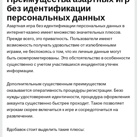
без идентификации
персональных данных
Азартная игра без идентификации персональных данных в
интернет-казино имеет множество значительных плюсов.
Прежде всего, это приватность. Пользователи имеют
возможность получать удовольствие от излюбленными
играми, не беспокоясь о том, что их личные данные могут
быть скомпрометированы. Это обстоятельство в особенности
существенно с учетом участившихся инцидентов утечек
информации.
Дополнительным существенным преимуществом
оказывается оперативность процедуры регистрации. Безо
нужды удостоверения идентичности, процедура оформления
аккаунта существенно быстрее проходит. Такое позволяет
игрокам скорее включиться к игре и сосредоточиться на
развлечении.
Вдобавок стоит выделить такие плюсы: