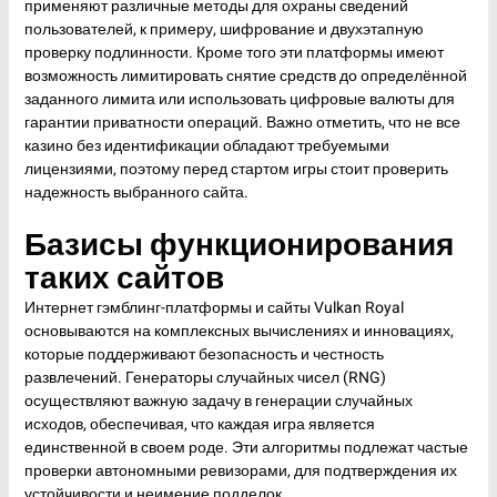
применяют различные методы для охраны сведений
пользователей, к примеру, шифрование и двухэтапную
проверку подлинности. Кроме того эти платформы имеют
возможность лимитировать снятие средств до определённой
заданного лимита или использовать цифровые валюты для
гарантии приватности операций. Важно отметить, что не все
казино без идентификации обладают требуемыми
лицензиями, поэтому перед стартом игры стоит проверить
надежность выбранного сайта.
Базисы функционирования
таких сайтов
Интернет гэмблинг-платформы и сайты Vulkan Royal
основываются на комплексных вычислениях и инновациях,
которые поддерживают безопасность и честность
развлечений. Генераторы случайных чисел (RNG)
осуществляют важную задачу в генерации случайных
исходов, обеспечивая, что каждая игра является
единственной в своем роде. Эти алгоритмы подлежат частые
проверки автономными ревизорами, для подтверждения их
устойчивости и неимение подделок.