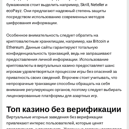
бумажников стоит выделить например, Skrill, Neteller и
ecoPayz. Они предлагают надежный степень защиты
посредством использованию современных методов
шифрования информации.
Особенное внимательность следует обратить на
криптовалютным хранилищам, например, как Bitcoin и
Ethereum. Данные сайты гарантируют тотальную
конфиденциальность транзакций, ведь не запрашивают
предоставления личной информации. Использование
криптовалюты в виртуальных казино предоставляет шанс
игрокам удовлетворяться процессом игры без опасений за
приватность своих сведений. Впрочем стоит учитывать, что
непрозрачные транзакции способны обращать на себя
внимание регулирующих органов, поэтому следует выбирать
лицензированные платформы для азартных игр.
Топ казино без верификации
Виртуальные игорные заведения без верификации
привлекают интерес пользователей, которые ценят