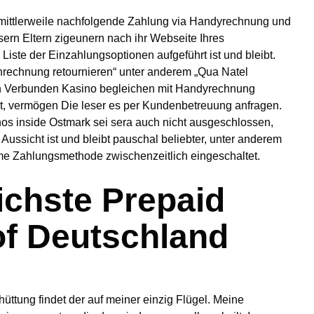
mittlerweile nachfolgende Zahlung via Handyrechnung und
sern Eltern zigeunern nach ihr Webseite Ihres
Liste der Einzahlungsoptionen aufgeführt ist und bleibt.
onrechnung retournieren“ unter anderem „Qua Natel
in Verbunden Kasino begleichen mit Handyrechnung
hat, vermögen Die leser es per Kundenbetreuung anfragen.
nos inside Ostmark sei sera auch nicht ausgeschlossen,
ussicht ist und bleibt pauschal beliebter, unter anderem
e Zahlungsmethode zwischenzeitlich eingeschaltet.
ichste Prepaid
of Deutschland
ttung findet der auf meiner einzig Flügel. Meine