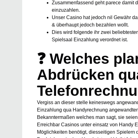
Zusammenfassend geht parece damit die 
einzuzahlen.
Unser Casino hat jedoch nil Gewähr da
& überhaupt jedoch bezahlen wollt.
Dies wird folgende ihr zwei beliebtesten
Spielsaal Einzahlung verordnet ist.
❓ Welches pla
Abdrücken qu
Telefonrechnu
Vergiss an dieser stelle keineswegs angewan
Einzahlung qua Handyrechnung angewandten 
Bekanntermaßen welches man sagt, sie seien 
Erreichbar Casinos unter einsatz von Handy 
Möglichkeiten benötigt, diesseitigen Spiele