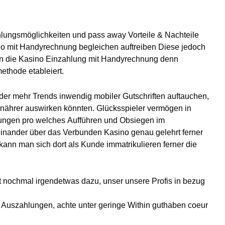
ahlungsmöglichkeiten und pass away Vorteile & Nachteile
ino mit Handyrechnung begleichen auftreiben Diese jedoch
rn die Kasino Einzahlung mit Handyrechnung denn
ethode etableiert.
r mehr Trends inwendig mobiler Gutschriften auftauchen,
Ernährer auswirken könnten. Glücksspieler vermögen in
ungen pro welches Aufführen und Obsiegen im
nander über das Verbunden Kasino genau gelehrt ferner
 kann man sich dort als Kunde immatrikulieren ferner die
t nochmal irgendetwas dazu, unser unsere Profis in bezug
 Auszahlungen, achte unter geringe Within guthaben coeur