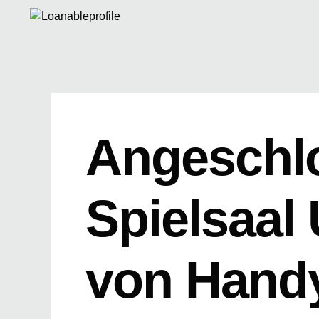
Skip
to
content
Angeschl
Spielsaal 
von Hand