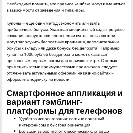
Необходимо помнить, что правила кешбэка могут изменяться
в зависимости от заведения и типа игры.
Купоны — еще один метод сэкономить или взять
прибавочные бонусы. Указывая специальный код в процессе
создания аккаунта или пополнении счета, пользователи
могут заполучить бесплатные вращения, дополнительные
бонусы к вкладу или даже бонусы без депозита. Например,
купон на 1000 рублей без депозита может оказаться
прекрасным первым шагом для новичков в игре. С целью
применить всеми преимуществами промокодов, следует
отслеживать актуальными оферами на казино-сайтах и
оформлять подписку на новости.
Смартфонное аппликация и
вариант гэмблинг-
платформы для телефонов
Удобство использования: логично понятный
интерфейсом и быстрая ориентация.
Большой выбор игр: от классических слотов до