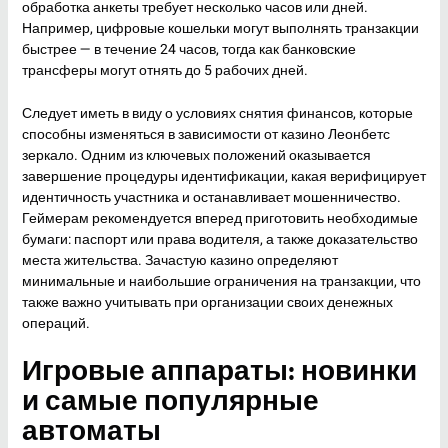
обработка анкеты требует несколько часов или дней.
Например, цифровые кошельки могут выполнять транзакции
быстрее — в течение 24 часов, тогда как банковские
трансферы могут отнять до 5 рабочих дней.
Следует иметь в виду о условиях снятия финансов, которые
способны изменяться в зависимости от казино Леонбетс
зеркало. Одним из ключевых положений оказывается
завершение процедуры идентификации, какая верифицирует
идентичность участника и останавливает мошенничество.
Геймерам рекомендуется вперед приготовить необходимые
бумаги: паспорт или права водителя, а также доказательство
места жительства. Зачастую казино определяют
минимальные и наибольшие ограничения на транзакции, что
также важно учитывать при организации своих денежных
операций.
Игровые аппараты: новинки
и самые популярные
автоматы