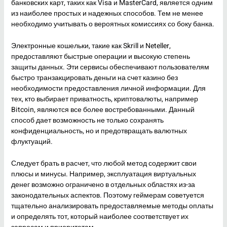
банковских карт, таких как Visa и MasterCard, является одним
из наиболее простых и надежных способов. Тем не менее
необходимо учитывать о вероятных комиссиях со боку банка.
Электронные кошельки, такие как Skrill и Neteller,
предоставляют быстрые операции и высокую степень
защиты данных. Эти сервисы обеспечивают пользователям
быстро транзакцировать деньги на счет казино без
необходимости предоставления личной информации. Для
тех, кто выбирает приватность, криптовалюты, например
Bitcoin, являются все более востребованными. Данный
способ дает возможность не только сохранять
конфиденциальность, но и предотвращать валютных
флуктуаций.
Следует брать в расчет, что любой метод содержит свои
плюсы и минусы. Например, эксплуатация виртуальных
денег возможно ограничено в отдельных областях из-за
законодательных аспектов. Поэтому геймерам советуется
тщательно анализировать предоставляемые методы оплаты
и определять тот, который наиболее соответствует их