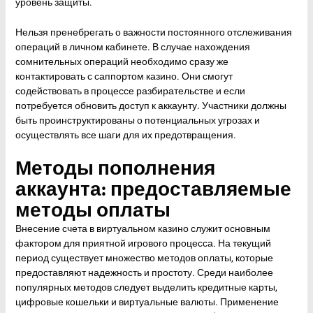
уровень защиты.
Нельзя пренебрегать о важности постоянного отслеживания
операций в личном кабинете. В случае нахождения
сомнительных операций необходимо сразу же
контактировать с саппортом казино. Они смогут
содействовать в процессе разбирательстве и если
потребуется обновить доступ к аккаунту. Участники должны
быть проинструктированы о потенциальных угрозах и
осуществлять все шаги для их предотвращения.
Методы пополнения
аккаунта: предоставляемые
методы оплаты
Внесение счета в виртуальном казино служит основным
фактором для приятной игрового процесса. На текущий
период существует множество методов оплаты, которые
предоставляют надежность и простоту. Среди наиболее
популярных методов следует выделить кредитные карты,
цифровые кошельки и виртуальные валюты. Применение