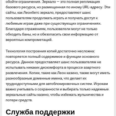
обойти ограничения. Зеркало — это полная репликация
базового ресурса, но размещенная по иному URL-адресу. Эти
сайты, как Леонбетс зеркало, предоставляют шанс
пользователям продолжать играть и получать доступ к
любимым играм даже при существующих ограничениях.
Благодаря отражениям, пользователи могут не только
обходить баны, но и обезопасить свои информацию от
вероятных компрометаций.
Технология построения копий достаточно несложна:
повторяется полный содержимое и функции основного
ресурса. Данное предоставляет шанс пользователям не
испытывать никаких дискомфорта в процессе азартного
развлечения. Копии, такие как Леон казино, также могут иметь
разнообразные доменные имена, что делает их
труднодоступными для автоблокировочных систем. Игрокам
важно учитывать о сохранности и выбирать только надежные
зеркальные сайты казино, чтобы избежать жульничества и
потери средств.
Служба поддержки