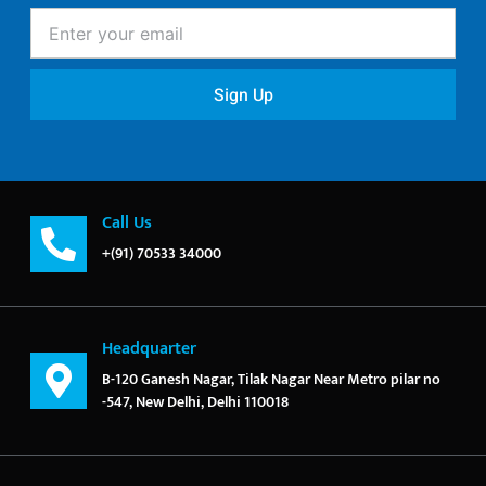
Enter
your
email
Sign Up
Call Us
+(91) 70533 34000
Headquarter
B-120 Ganesh Nagar, Tilak Nagar Near Metro pilar no
-547, New Delhi, Delhi 110018