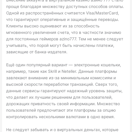
проще благодаря множеству доступных способов оплаты.
Одной из распространённых считается Visa/MasterCard,
что гарантируют оперативные и защищённые переводы.
Клиенты высоко оценивают их за способность
мгновенного увеличения счета, что в частности значимо
для постоянных геймеров azino777. Тем не менее следует
учитывать, что порой могут быть начислены платежи,
зависящие от банка-издателя.
Ещё один популярный вариант — электронные кошельки,
например, такие как Skrill и Neteller. Данные платформы
завлекают внимание из-за минимальным комиссиям и
высокой скорости переработки транзакций. Сверх того,
данные сервисы гарантируют надежный уровень защиты,
что делает их лучшим решением для пользователей,
дорожащих приватность своей информации. Множество
пользователей предпочитают эти платформы за опцию
контролировать несколькими валютами в одно время.
Не следует забывать и о виртуальных деньгах, которые