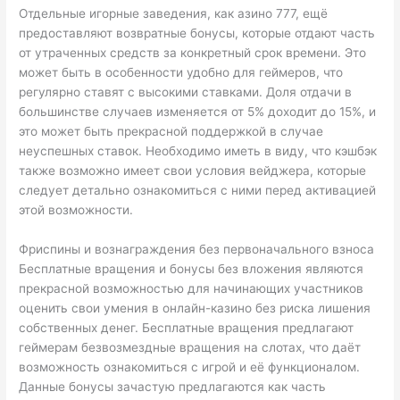
Отдельные игорные заведения, как азино 777, ещё
предоставляют возвратные бонусы, которые отдают часть
от утраченных средств за конкретный срок времени. Это
может быть в особенности удобно для геймеров, что
регулярно ставят с высокими ставками. Доля отдачи в
большинстве случаев изменяется от 5% доходит до 15%, и
это может быть прекрасной поддержкой в случае
неуспешных ставок. Необходимо иметь в виду, что кэшбэк
также возможно имеет свои условия вейджера, которые
следует детально ознакомиться с ними перед активацией
этой возможности.
Фриспины и вознаграждения без первоначального взноса
Бесплатные вращения и бонусы без вложения являются
прекрасной возможностью для начинающих участников
оценить свои умения в онлайн-казино без риска лишения
собственных денег. Бесплатные вращения предлагают
геймерам безвозмездные вращения на слотах, что даёт
возможность ознакомиться с игрой и её функционалом.
Данные бонусы зачастую предлагаются как часть