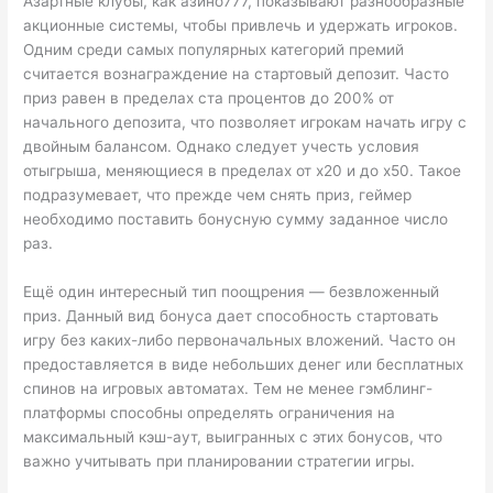
Азартные клубы, как азино777, показывают разнообразные
акционные системы, чтобы привлечь и удержать игроков.
Одним среди самых популярных категорий премий
считается вознаграждение на стартовый депозит. Часто
приз равен в пределах ста процентов до 200% от
начального депозита, что позволяет игрокам начать игру с
двойным балансом. Однако следует учесть условия
отыгрыша, меняющиеся в пределах от x20 и до x50. Такое
подразумевает, что прежде чем снять приз, геймер
необходимо поставить бонусную сумму заданное число
раз.
Ещё один интересный тип поощрения — безвложенный
приз. Данный вид бонуса дает способность стартовать
игру без каких-либо первоначальных вложений. Часто он
предоставляется в виде небольших денег или бесплатных
спинов на игровых автоматах. Тем не менее гэмблинг-
платформы способны определять ограничения на
максимальный кэш-аут, выигранных с этих бонусов, что
важно учитывать при планировании стратегии игры.