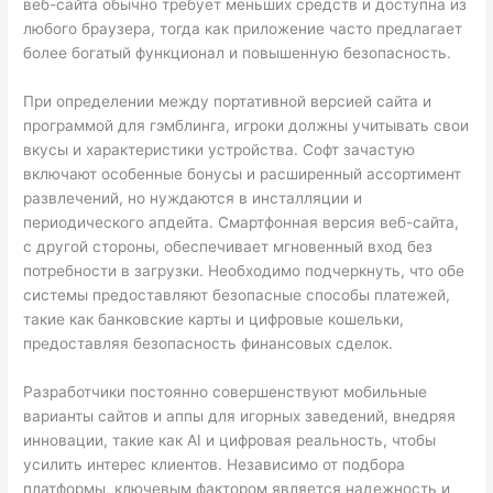
веб-сайта обычно требует меньших средств и доступна из
любого браузера, тогда как приложение часто предлагает
более богатый функционал и повышенную безопасность.
При определении между портативной версией сайта и
программой для гэмблинга, игроки должны учитывать свои
вкусы и характеристики устройства. Софт зачастую
включают особенные бонусы и расширенный ассортимент
развлечений, но нуждаются в инсталляции и
периодического апдейта. Смартфонная версия веб-сайта,
с другой стороны, обеспечивает мгновенный вход без
потребности в загрузки. Необходимо подчеркнуть, что обе
системы предоставляют безопасные способы платежей,
такие как банковские карты и цифровые кошельки,
предоставляя безопасность финансовых сделок.
Разработчики постоянно совершенствуют мобильные
варианты сайтов и аппы для игорных заведений, внедряя
инновации, такие как AI и цифровая реальность, чтобы
усилить интерес клиентов. Независимо от подбора
платформы, ключевым фактором является надежность и