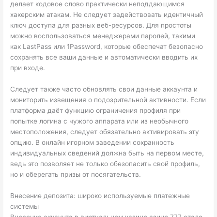
делает кодовое слово практически неподдающимся
хакерским атакам. Не следует задействовать идентичный
ключ доступа для разных веб-ресурсов. Для простоты
можно воспользоваться менеджерами паролей, такими
как LastPass или 1Password, которые обеспечат безопасно
сохранять все ваши данные и автоматически вводить их
при входе.
Следует также часто обновлять свои данные аккаунта и
мониторить извещения о подозрительной активности. Если
платформа даёт функцию ограничения профиля при
попытке логина с чужого аппарата или из необычного
местоположения, следует обязательно активировать эту
опцию. В онлайн игорном заведении сохранность
индивидуальных сведений должна быть на первом месте,
ведь это позволяет не только обезопасить свой профиль,
но и оберегать призы от посягательств.
Внесение депозита: широко используемые платежные
системы
Внесение аккаунта в виртуальном казино азино 777 стало