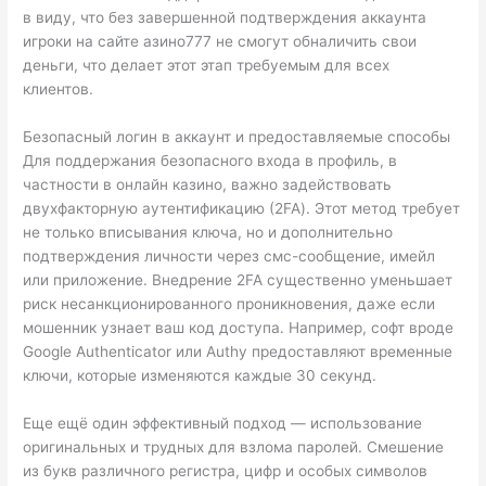
в виду, что без завершенной подтверждения аккаунта
игроки на сайте азино777 не смогут обналичить свои
деньги, что делает этот этап требуемым для всех
клиентов.
Безопасный логин в аккаунт и предоставляемые способы
Для поддержания безопасного входа в профиль, в
частности в онлайн казино, важно задействовать
двухфакторную аутентификацию (2FA). Этот метод требует
не только вписывания ключа, но и дополнительно
подтверждения личности через смс-сообщение, имейл
или приложение. Внедрение 2FA существенно уменьшает
риск несанкционированного проникновения, даже если
мошенник узнает ваш код доступа. Например, софт вроде
Google Authenticator или Authy предоставляют временные
ключи, которые изменяются каждые 30 секунд.
Еще ещё один эффективный подход — использование
оригинальных и трудных для взлома паролей. Смешение
из букв различного региcтра, цифр и особых символов