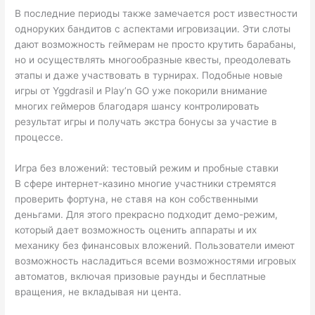
В последние периоды также замечается рост известности
одноруких бандитов с аспектами игровизации. Эти слоты
дают возможность геймерам не просто крутить барабаны,
но и осуществлять многообразные квесты, преодолевать
этапы и даже участвовать в турнирах. Подобные новые
игры от Yggdrasil и Play’n GO уже покорили внимание
многих геймеров благодаря шансу контролировать
результат игры и получать экстра бонусы за участие в
процессе.
Игра без вложений: тестовый режим и пробные ставки
В сфере интернет-казино многие участники стремятся
проверить фортуна, не ставя на кон собственными
деньгами. Для этого прекрасно подходит демо-режим,
который дает возможность оценить аппараты и их
механику без финансовых вложений. Пользователи имеют
возможность насладиться всеми возможностями игровых
автоматов, включая призовые раунды и бесплатные
вращения, не вкладывая ни цента.