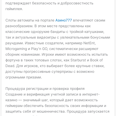
подтверждает безопасность и добросовестность
геймплея.
Слоты автоматы на портале
Азино777
впечатляют своим
разнообразием. В этом месте представлены как
классические однорукие бандиты с тройкой катушками,
так и актуальные видеоигры с увлекательными бонусными
раундами. Известные создатели, например NetEnt,
Microgaming и Play’n GO, систематически расширяют
сборник новинками. Игроки имеют возможность испытать
фортуна в таких топовых слотах, как Starburst и Book of
Dead. Для игроков, кто выбирает более крупные ставки,
доступны прогрессивные суперпризы с возможно
огромными призами.
Процедура регистрации и проверка профиля
Создание и верификация учетной записи в интернет-
казино — значимый шаг, который дает возможность
геймерам обеспечить безопасность своих информации и
защитить себя от мошенничества. Процедура запускается