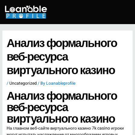
Skip
to
content
Анализ формального
веб-ресурса
виртуального казино
/
Uncategorized
/ By
Loanableprofile
Анализ формального
веб-ресурса
виртуального казино
На главном веб-сайте виртуального казино 7k casino игроки
могут испытать наслаждение от многообразием игровых