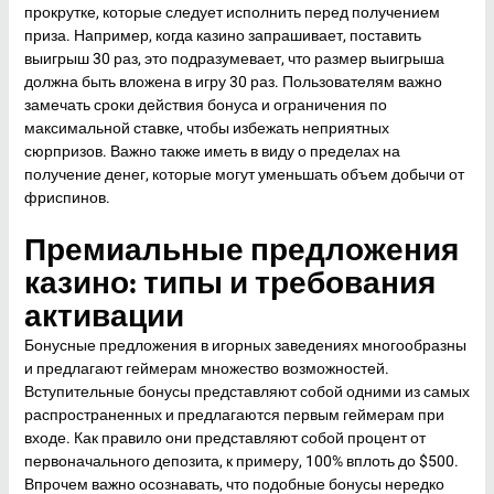
прокрутке, которые следует исполнить перед получением
приза. Например, когда казино запрашивает, поставить
выигрыш 30 раз, это подразумевает, что размер выигрыша
должна быть вложена в игру 30 раз. Пользователям важно
замечать сроки действия бонуса и ограничения по
максимальной ставке, чтобы избежать неприятных
сюрпризов. Важно также иметь в виду о пределах на
получение денег, которые могут уменьшать объем добычи от
фриспинов.
Премиальные предложения
казино: типы и требования
активации
Бонусные предложения в игорных заведениях многообразны
и предлагают геймерам множество возможностей.
Вступительные бонусы представляют собой одними из самых
распространенных и предлагаются первым геймерам при
входе. Как правило они представляют собой процент от
первоначального депозита, к примеру, 100% вплоть до $500.
Впрочем важно осознавать, что подобные бонусы нередко