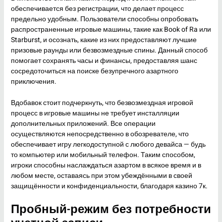
обеспечивается без регистрации, что делает процесс
предельно удобным. Пользователи способны опробовать
распространенные игровые машины, такие как Book of Ra или
Starburst, и осознать, какие из них предоставляют лучшие
призовые раунды или безвозмездные спины. Данный способ
помогает сохранять часы и финансы, предоставляя шанс
сосредоточиться на поиске безупречного азартного
приключения.
Вдобавок стоит подчеркнуть, что безвозмездная игровой
процесс в игровые машины не требует инсталляции
дополнительных приложений. Все операции
осуществляются непосредственно в обозревателе, что
обеспечивает игру легкодоступной с любого девайса — будь
то компьютер или мобильный телефон. Таким способом,
игроки способны наслаждаться азартом в всякое время и в
любом месте, оставаясь при этом убеждёнными в своей
защищённости и конфиденциальности, благодаря казино 7к.
Пробный-режим без потребности