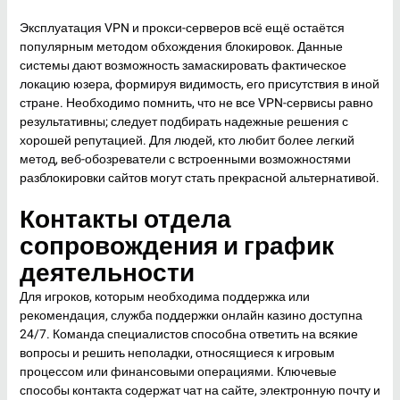
Эксплуатация VPN и прокси-серверов всё ещё остаётся
популярным методом обхождения блокировок. Данные
системы дают возможность замаскировать фактическое
локацию юзера, формируя видимость, его присутствия в иной
стране. Необходимо помнить, что не все VPN-сервисы равно
результативны; следует подбирать надежные решения с
хорошей репутацией. Для людей, кто любит более легкий
метод, веб-обозреватели с встроенными возможностями
разблокировки сайтов могут стать прекрасной альтернативой.
Контакты отдела
сопровождения и график
деятельности
Для игроков, которым необходима поддержка или
рекомендация, служба поддержки онлайн казино доступна
24/7. Команда специалистов способна ответить на всякие
вопросы и решить неполадки, относящиеся к игровым
процессом или финансовыми операциями. Ключевые
способы контакта содержат чат на сайте, электронную почту и