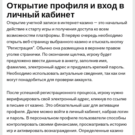
Открытие профиля и вход в
личный кабинет
Открытие учетной записи в интернет-казино — это начальный
действие к старту игры и получения доступа ко всем
возможностям платформы. В первую очередь необходимо
открыть веб-страницу выбранного казино и отыскать кнопку
“Регистрация”. Обычно она размещена в верхнем правом
уголке странички. По окончании щелчка, игроку будет
предложено ввести данные в анкету, заполнив имя,
фамилию, электронный адрес и придумать крепкий пароль.
Необходимо использовать актуальные сведения, так как они
могут понадобиться для проверки аккаунта.
После успешной регистрационного процесса, игроку нужно
верифицировать свой электронный адрес, кликнув по ссылке
в письме от казино. Это обязательный шаг для активации
профиля. Далее можно войти в личный кабинет, набрав логин
и пароль. В персональном профиле пользователи способны
контролировать своими финансами, просматривать историю
игр и активировать вознаграждения. Определенные казино