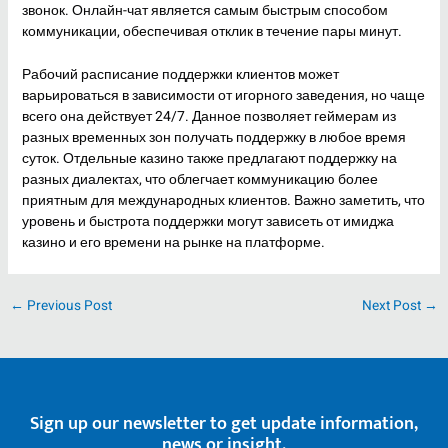
звонок. Онлайн-чат является самым быстрым способом
коммуникации, обеспечивая отклик в течение пары минут.
Рабочий расписание поддержки клиентов может
варьироваться в зависимости от игорного заведения, но чаще
всего она действует 24/7. Данное позволяет геймерам из
разных временных зон получать поддержку в любое время
суток. Отдельные казино также предлагают поддержку на
разных диалектах, что облегчает коммуникацию более
приятным для международных клиентов. Важно заметить, что
уровень и быстрота поддержки могут зависеть от имиджа
казино и его времени на рынке на платформе.
←
Previous Post
Next Post
→
Sign up our newsletter to get update information,
news or insight.