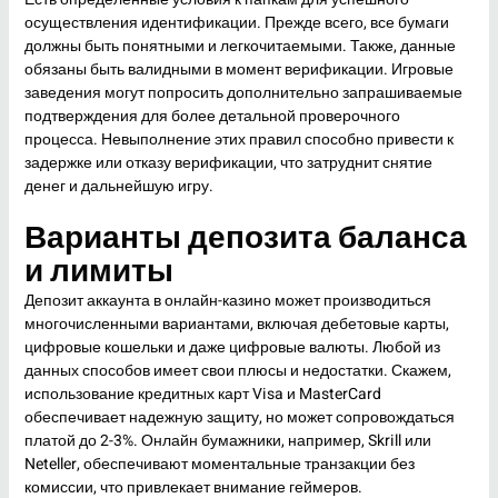
осуществления идентификации. Прежде всего, все бумаги
должны быть понятными и легкочитаемыми. Также, данные
обязаны быть валидными в момент верификации. Игровые
заведения могут попросить дополнительно запрашиваемые
подтверждения для более детальной проверочного
процесса. Невыполнение этих правил способно привести к
задержке или отказу верификации, что затруднит снятие
денег и дальнейшую игру.
Варианты депозита баланса
и лимиты
Депозит аккаунта в онлайн-казино может производиться
многочисленными вариантами, включая дебетовые карты,
цифровые кошельки и даже цифровые валюты. Любой из
данных способов имеет свои плюсы и недостатки. Скажем,
использование кредитных карт Visa и MasterCard
обеспечивает надежную защиту, но может сопровождаться
платой до 2-3%. Онлайн бумажники, например, Skrill или
Neteller, обеспечивают моментальные транзакции без
комиссии, что привлекает внимание геймеров.