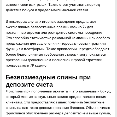
вывести свои выигрыши. Также стоит учитывать период
действия бонуса и предел максимальной ставки.
В некоторых случаях игорные заведения предлагают
эксклюзивные безвложенные премии казино 7к для
постоянных игроков или резидентов системы поощрения.
Это способно стать частью рекламной кампании или особого
предложения для завлечения интереса к новым играм или
функциям платформы. Такие привилегии нередко обладают
более благоприятные требования ставок и могут оказаться
прекрасным дополнением к основной игровой стратегии
пользователя 7К казино.
Безвозмездные спины при
депозите счета
Фриспины при пополнении аккаунта — это заманчивый бонус,
который многие виртуальные казино предоставляют своим
клиентам. Эти предоставляют шанс получить бесплатные
спины на слотах за депозитирование баланса. Обычно число
фриспинов обусловлено размера депозита: чем выше сумма,