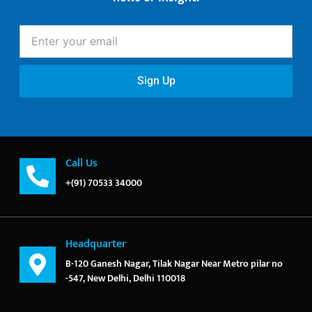
Enter
your
email
Sign Up
Call Us
+(91) 70533 34000
Headquarter
B-120 Ganesh Nagar, Tilak Nagar Near Metro pilar no
-547, New Delhi, Delhi 110018