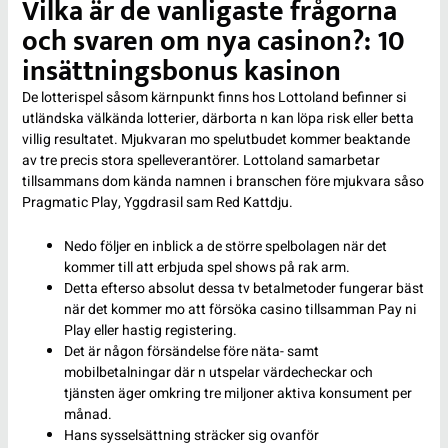
Vilka är de vanligaste frågorna
och svaren om nya casinon?: 10
insättningsbonus kasinon
De lotterispel såsom kärnpunkt finns hos Lottoland befinner si
utländska välkända lotterier, därborta n kan löpa risk eller betta
villig resultatet. Mjukvaran mo spelutbudet kommer beaktande
av tre precis stora spelleverantörer. Lottoland samarbetar
tillsammans dom kända namnen i branschen före mjukvara såso
Pragmatic Play, Yggdrasil sam Red Kattdju.
Nedo följer en inblick a de större spelbolagen när det
kommer till att erbjuda spel shows på rak arm.
Detta efterso absolut dessa tv betalmetoder fungerar bäst
när det kommer mo att försöka casino tillsamman Pay ni
Play eller hastig registering.
Det är någon försändelse före näta- samt
mobilbetalningar där n utspelar värdecheckar och
tjänsten äger omkring tre miljoner aktiva konsument per
månad.
Hans sysselsättning sträcker sig ovanför