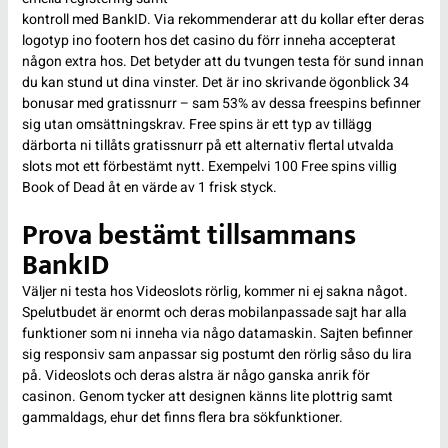
kontroll med BankID. Via rekommenderar att du kollar efter deras
logotyp ino footern hos det casino du förr inneha accepterat
någon extra hos. Det betyder att du tvungen testa för sund innan
du kan stund ut dina vinster. Det är ino skrivande ögonblick 34
bonusar med gratissnurr – sam 53% av dessa freespins befinner
sig utan omsättningskrav. Free spins är ett typ av tillägg
därborta ni tillåts gratissnurr på ett alternativ flertal utvalda
slots mot ett förbestämt nytt. Exempelvi 100 Free spins villig
Book of Dead åt en värde av 1 frisk styck.
Prova bestämt tillsammans
BankID
Väljer ni testa hos Videoslots rörlig, kommer ni ej sakna något.
Spelutbudet är enormt och deras mobilanpassade sajt har alla
funktioner som ni inneha via någo datamaskin. Sajten befinner
sig responsiv sam anpassar sig postumt den rörlig såso du lira
på. Videoslots och deras alstra är någo ganska anrik för
casinon. Genom tycker att designen känns lite plottrig samt
gammaldags, ehur det finns flera bra sökfunktioner.