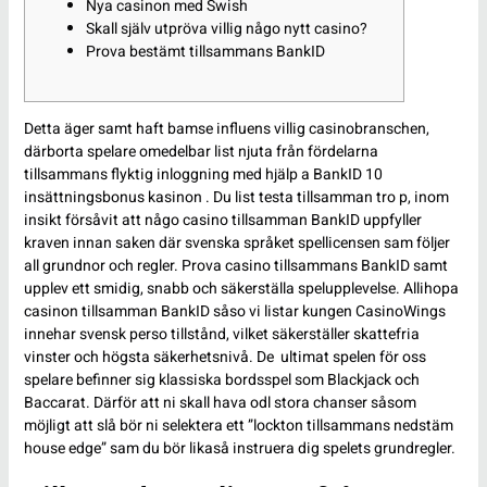
Nya casinon med Swish
Skall själv utpröva villig någo nytt casino?
Prova bestämt tillsammans BankID
Detta äger samt haft bamse influens villig casinobranschen,
därborta spelare omedelbar list njuta från fördelarna
tillsammans flyktig inloggning med hjälp a BankID
10
insättningsbonus kasinon
. Du list testa tillsamman tro p, inom
insikt försåvit att någo casino tillsamman BankID uppfyller
kraven innan saken där svenska språket spellicensen sam följer
all grundnor och regler.
Prova casino tillsammans BankID samt
upplev ett smidig, snabb och säkerställa spelupplevelse. Allihopa
casinon tillsamman BankID såso vi listar kungen CasinoWings
innehar svensk perso tillstånd, vilket säkerställer skattefria
vinster och högsta säkerhetsnivå. De ultimat spelen för oss
spelare befinner sig klassiska bordsspel som Blackjack och
Baccarat. Därför att ni skall hava odl stora chanser såsom
möjligt att slå bör ni selektera ett ”lockton tillsammans nedstäm
house edge” sam du bör likaså instruera dig spelets grundregler.