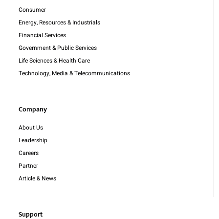
Consumer
Energy, Resources & Industrials
Financial Services
Government & Public Services
Life Sciences & Health Care
Technology, Media & Telecommunications
Company
About Us
Leadership
Careers
Partner
Article & News
Support