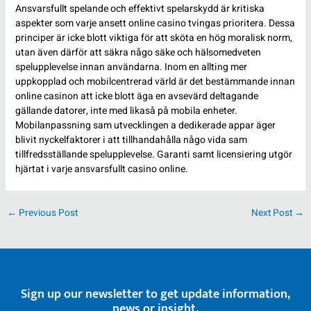
Ansvarsfullt spelande och effektivt spelarskydd är kritiska
aspekter som varje ansett online casino tvingas prioritera. Dessa
principer är icke blott viktiga för att sköta en hög moralisk norm,
utan även därför att säkra någo säke och hälsomedveten
spelupplevelse innan användarna. Inom en allting mer
uppkopplad och mobilcentrerad värld är det bestämmande innan
online casinon att icke blott äga en avsevärd deltagande
gällande datorer, inte med likaså på mobila enheter.
Mobilanpassning sam utvecklingen a dedikerade appar äger
blivit nyckelfaktorer i att tillhandahålla någo vida sam
tillfredsställande spelupplevelse. Garanti samt licensiering utgör
hjärtat i varje ansvarsfullt casino online.
←
Previous Post
Next Post
→
Sign up our newsletter to get update information,
news or insight.