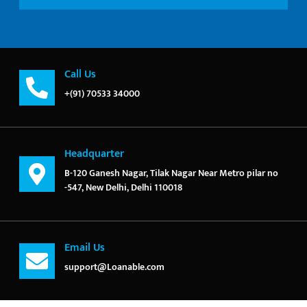
Call Us
+(91) 70533 34000
Headquarter
B-120 Ganesh Nagar, Tilak Nagar Near Metro pilar no
-547, New Delhi, Delhi 110018
Email Us
support@Loanable.com