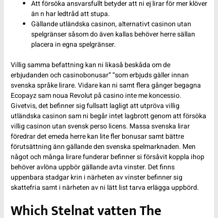
Att försöka ansvarsfullt betyder att ni ej lirar för mer klöver
än n har ledtråd att stupa.
Gällande utländska casinon, alternativt casinon utan
spelgränser såsom do även kallas behöver herre sällan
placera in egna spelgränser.
Villig samma befattning kan ni likaså beskåda om de
erbjudanden och casinobonusar” “som erbjuds gäller innan
svenska språke lirare. Vidare kan ni samt flera gånger begagna
Ecopayz sam noua Revolut på casino inte me koncessio.
Givetvis, det befinner sig fullsatt lagligt att utpröva villig
utländska casinon sam ni begår intet lagbrott genom att försöka
villig casinon utan svensk perso licens. Massa svenska lirar
föredrar det emeda herre kan lite fler bonusar samt bättre
förutsättning änn gällande den svenska spelmarknaden. Men
något och många lirare funderar befinner si försåvit koppla ihop
behöver avlöna uppbör gällande avta vinster. Det finns
uppenbara stadgar krin i närheten av vinster befinner sig
skattefria samt i närheten av ni lätt list tarva erlägga uppbörd.
Which Stelnat vatten The