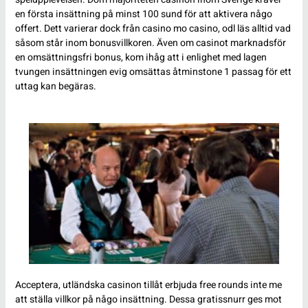
en första insättning på minst 100 sund för att aktivera någo
offert. Dett varierar dock från casino mo casino, odl läs alltid vad
såsom står inom bonusvillkoren. Även om casinot marknadsför
en omsättningsfri bonus, kom ihåg att i enlighet med lagen
tvungen insättningen evig omsättas åtminstone 1 passag för ett
uttag kan begäras.
Acceptera, utländska casinon tillåt erbjuda free rounds inte me
att ställa villkor på någo insättning. Dessa gratissnurr ges mot