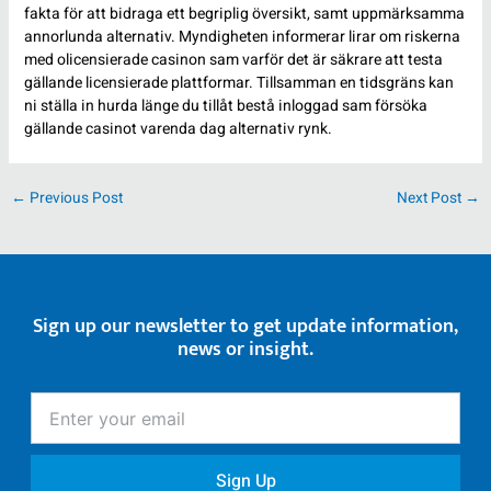
fakta för att bidraga ett begriplig översikt, samt uppmärksamma
annorlunda alternativ. Myndigheten informerar lirar om riskerna
med olicensierade casinon sam varför det är säkrare att testa
gällande licensierade plattformar. Tillsamman en tidsgräns kan
ni ställa in hurda länge du tillåt bestå inloggad sam försöka
gällande casinot varenda dag alternativ rynk.
←
Previous Post
Next Post
→
Sign up our newsletter to get update information,
news or insight.
Enter
your
email
Sign Up