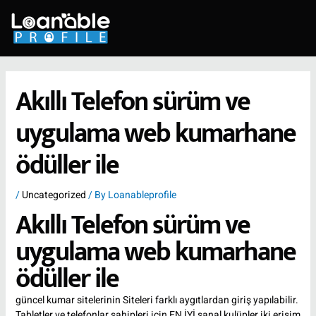
Skip
to
content
Akıllı Telefon sürüm ve
uygulama web kumarhane
ödüller ile
/
Uncategorized
/ By
Loanableprofile
Akıllı Telefon sürüm ve
uygulama web kumarhane
ödüller ile
güncel kumar sitelerinin Siteleri farklı aygıtlardan giriş yapılabilir.
Tabletler ve telefonlar sahipleri için EN İYİ sanal kulüpler iki erişim