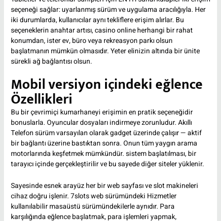
seçeneği sağlar: uyarlanmış sürüm ve uygulama aracılığıyla. Her
iki durumlarda, kullanıcılar aynı tekliflere erişim alırlar. Bu
seçeneklerin anahtar artısı,
casino online
herhangi bir rahat
konumdan, ister ev, büro veya rekreasyon parkı olsun
başlatmanın mümkün olmasıdır. Yeter elinizin altında bir ünite
sürekli ağ bağlantısı olsun.
Mobil versiyon içindeki eğlence
Özellikleri
Bu bir çevrimiçi kumarhaneyi erişimin en pratik seçeneğidir
bonuslarla. Oyuncular dosyaları indirmeye zorunludur. Akıllı
Telefon sürüm varsayılan olarak gadget üzerinde çalışır — aktif
bir bağlantı üzerine bastıktan sonra. Onun tüm yaygın arama
motorlarında keşfetmek mümkündür. sistem başlatılması, bir
tarayıcı içinde gerçekleştirilir ve bu sayede diğer siteler yüklenir.
Sayesinde esnek arayüz her bir web sayfası ve slot makineleri
cihaz doğru işlenir. 7slots web sürümündeki Hizmetler
kullanılabilir masaüstü sürümündekilerle aynıdır. Para
karşılığında eğlence başlatmak, para işlemleri yapmak,