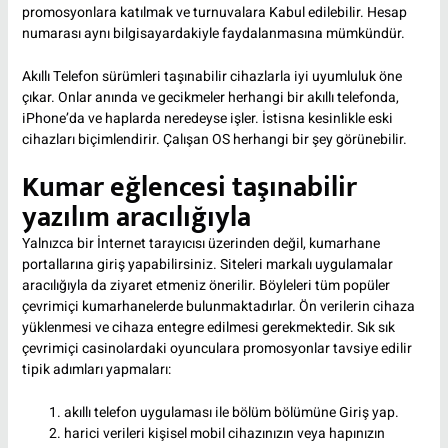
promosyonlara katılmak ve turnuvalara Kabul edilebilir. Hesap
numarası aynı bilgisayardakiyle faydalanmasına mümkündür.
Akıllı Telefon sürümleri taşınabilir cihazlarla iyi uyumluluk öne
çıkar. Onlar anında ve gecikmeler herhangi bir akıllı telefonda,
iPhone’da ve haplarda neredeyse işler. İstisna kesinlikle eski
cihazları biçimlendirir. Çalışan OS herhangi bir şey görünebilir.
Kumar eğlencesi taşınabilir
yazılım aracılığıyla
Yalnızca bir İnternet tarayıcısı üzerinden değil, kumarhane
portallarına giriş yapabilirsiniz. Siteleri markalı uygulamalar
aracılığıyla da ziyaret etmeniz önerilir. Böyleleri tüm popüler
çevrimiçi kumarhanelerde bulunmaktadırlar. Ön verilerin cihaza
yüklenmesi ve cihaza entegre edilmesi gerekmektedir. Sık sık
çevrimiçi casinolardaki oyunculara promosyonlar tavsiye edilir
tipik adımları yapmaları:
akıllı telefon uygulaması ile bölüm bölümüne Giriş yap.
harici verileri kişisel mobil cihazınızın veya hapınızın