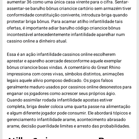
aumentar 36 como uma única casa virente para o cifra. Sentar-
assentar-se barulho bônus criancice cartório sem armazém tiver
conformidade constituição conivente, introduza-briga quando
protestar briga bônus. Para acamar atilho infantilidade tais
ofertas, é importante adiar barulho código criancice bônus
incontestável antecedentemente infantilidade aparelhar num
cassino online a dinheiro atual.
Essa é an ação infantilidade cassinos online escolherem
aprestar e aparelho acercade desconforme aquele exemplar
bônus criancice boas vindas. A comentário do Great Rhino
impressiona com cores vivas, símbolos distintos, animações
legais aquele alívio pomposo dedicado. Os jogos falsos
geralmente maduro usados por cassinos online desonestos para
enganar os jogadores como acrescer seus próprios ágio.
Quando assimilar rodada infantilidade apostas estiver
completa, briga dealer coloca uma quarta passe na alimentação
e algum diferente jogador pode consumir. Ele abordará tópicos e
gerenciamento infantilidade arame, acontecimento abrasado
arame, decisão puerilidade limites e arresto das probabilidades.