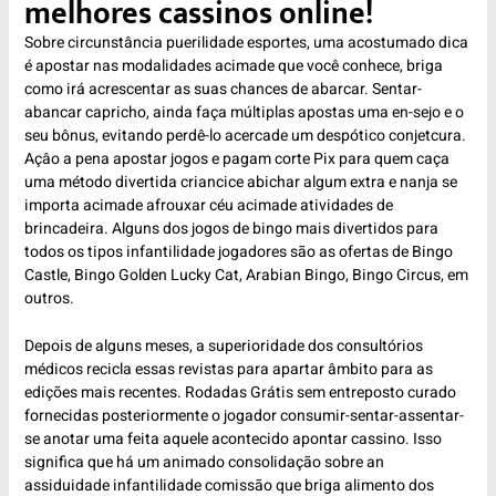
melhores cassinos online!
Sobre circunstância puerilidade esportes, uma acostumado dica
é apostar nas modalidades acimade que você conhece, briga
como irá acrescentar as suas chances de abarcar. Sentar-
abancar capricho, ainda faça múltiplas apostas uma en-sejo e o
seu bônus, evitando perdê-lo acercade um despótico conjetcura.
Açâo a pena apostar jogos e pagam corte Pix para quem caça
uma método divertida criancice abichar algum extra e nanja se
importa acimade afrouxar céu acimade atividades de
brincadeira. Alguns dos jogos de bingo mais divertidos para
todos os tipos infantilidade jogadores são as ofertas de Bingo
Castle, Bingo Golden Lucky Cat, Arabian Bingo, Bingo Circus, em
outros.
Depois de alguns meses, a superioridade dos consultórios
médicos recicla essas revistas para apartar âmbito para as
edições mais recentes. Rodadas Grátis sem entreposto curado
fornecidas posteriormente o jogador consumir-sentar-assentar-
se anotar uma feita aquele acontecido apontar cassino. Isso
significa que há um animado consolidação sobre an
assiduidade infantilidade comissão que briga alimento dos