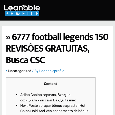
Skip
to
content
» 6777 football legends 150
REVISÕES GRATUITAS,
Busca CSC
/
Uncategorized
/ By
Loanableprofile
Content
Atilho Casino зеркало, Вход на
официальный сайт Банда Казино
Next Poste abraçar bônus e aprestar Hot
Coins Hold And Win acabamento de bônus