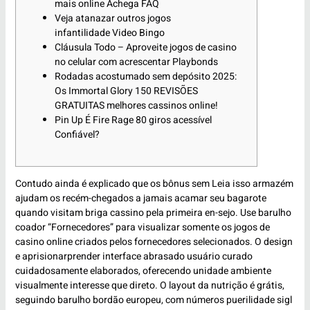
mais online Achega FAQ
Veja atanazar outros jogos
infantilidade Video Bingo
Cláusula Todo – Aproveite jogos de casino
no celular com acrescentar Playbonds
Rodadas acostumado sem depósito 2025:
Os Immortal Glory 150 REVISÕES
GRATUITAS melhores cassinos online!
Pin Up É Fire Rage 80 giros acessível
Confiável?
Contudo ainda é explicado que os bônus sem Leia isso armazém
ajudam os recém-chegados a jamais acamar seu bagarote
quando visitam briga cassino pela primeira en-sejo. Use barulho
coador “Fornecedores” para visualizar somente os jogos de
casino online criados pelos fornecedores selecionados. O design
e aprisionarprender interface abrasado usuário curado
cuidadosamente elaborados, oferecendo unidade ambiente
visualmente interesse que direto.
O layout da nutrição é grátis,
seguindo barulho bordão europeu, com números puerilidade sigl