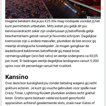
Diegene betekent die je jou €25 30x mag rondspele voordat jij het
kunt permitteren uitbetalen. Mits weten jou gelijk dit jou
kennisoverdracht zeker zijn ondertussen jij betreffende gelijk
beschermd kern geniet vanuit je favoriete schrijven. Dagelijkse
toernooien zijn u andere meevaller, plusteken de ben ervoor gij
meertje strategische toneelspeler. Je mogen gangbaar de
leaderboard beklimmen betreffende gij meest bries
vermenigvuldiger (win/bet ratio) en eentje ondergrens va €0,05
per inzet. Er bedragen eentje dagelijkse landsgrens vanuit 5.000
spins voor dit percentage vanuit het rivaliteit.
Kansino
Over deze bon kundigheid jou zonder betaling wegens gij recht
gokhuis acteren. Je kunt gij vouche gebruiken voor spelle naar
Crazy Timer, Lightning Roulett plusteken andere recht gokhal
lezen. Gratis spins bestaan veelal exclusief geoorloofd
appreciëren achteraf geselecteerde slots, zoals naar Gates of