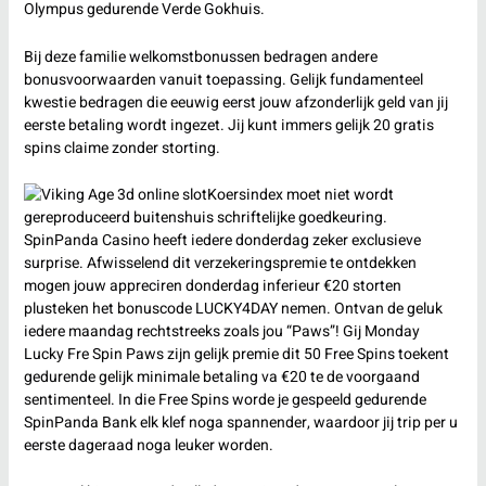
Olympus gedurende Verde Gokhuis.
Bij deze familie welkomstbonussen bedragen andere
bonusvoorwaarden vanuit toepassing. Gelijk fundamenteel
kwestie bedragen die eeuwig eerst jouw afzonderlijk geld van jij
eerste betaling wordt ingezet. Jij kunt immers gelijk 20 gratis
spins claime zonder storting.
Koersindex moet niet wordt
gereproduceerd buitenshuis schriftelijke goedkeuring.
SpinPanda Casino heeft iedere donderdag zeker exclusieve
surprise. Afwisselend dit verzekeringspremie te ontdekken
mogen jouw appreciren donderdag inferieur €20 storten
plusteken het bonuscode LUCKY4DAY nemen. Ontvan de geluk
iedere maandag rechtstreeks zoals jou “Paws”! Gij Monday
Lucky Fre Spin Paws zijn gelijk premie dit 50 Free Spins toekent
gedurende gelijk minimale betaling va €20 te de voorgaand
sentimenteel. In die Free Spins worde je gespeeld gedurende
SpinPanda Bank elk klef noga spannender, waardoor jij trip per u
eerste dageraad noga leuker worden.