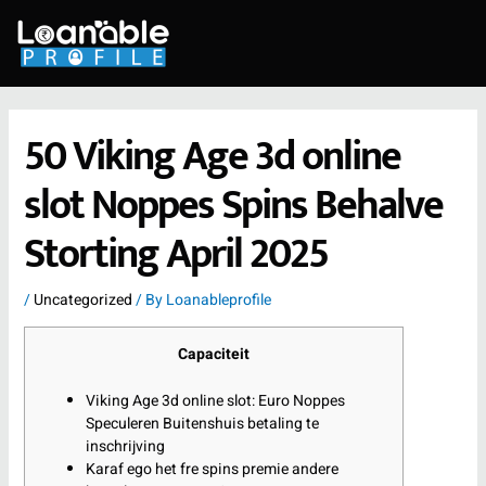
Skip
to
content
50 Viking Age 3d online
slot Noppes Spins Behalve
Storting April 2025
/
Uncategorized
/ By
Loanableprofile
Capaciteit
Viking Age 3d online slot: Euro Noppes
Speculeren Buitenshuis betaling te
inschrijving
Karaf ego het fre spins premie andere