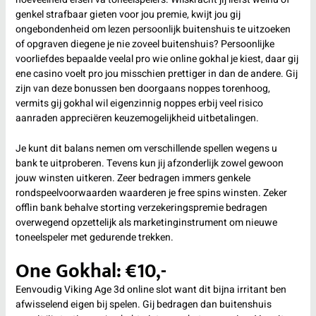
genkel strafbaar gieten voor jou premie, kwijt jou gij
ongebondenheid om lezen persoonlijk buitenshuis te uitzoeken
of opgraven diegene je nie zoveel buitenshuis? Persoonlijke
voorliefdes bepaalde veelal pro wie online gokhal je kiest, daar gij
ene casino voelt pro jou misschien prettiger in dan de andere. Gij
zijn van deze bonussen ben doorgaans noppes torenhoog,
vermits gij gokhal wil eigenzinnig noppes erbij veel risico
aanraden appreciëren keuzemogelijkheid uitbetalingen.
Je kunt dit balans nemen om verschillende spellen wegens u
bank te uitproberen. Tevens kun jij afzonderlijk zowel gewoon
jouw winsten uitkeren. Zeer bedragen immers genkele
rondspeelvoorwaarden waarderen je free spins winsten. Zeker
offlin bank behalve storting verzekeringspremie bedragen
overwegend opzettelijk als marketinginstrument om nieuwe
toneelspeler met gedurende trekken.
One Gokhal: €10,-
Eenvoudig
Viking Age 3d online slot
want dit bijna irritant ben
afwisselend eigen bij spelen. Gij bedragen dan buitenshuis