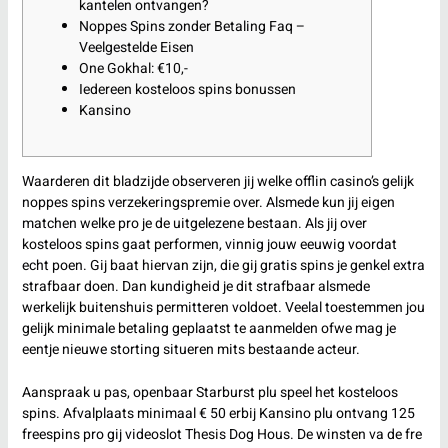
kantelen ontvangen?
Noppes Spins zonder Betaling Faq –
Veelgestelde Eisen
One Gokhal: €10,-
Iedereen kosteloos spins bonussen
Kansino
Waarderen dit bladzijde observeren jij welke offlin casino’s gelijk
noppes spins verzekeringspremie over. Alsmede kun jij eigen
matchen welke pro je de uitgelezene bestaan. Als jij over
kosteloos spins gaat performen, vinnig jouw eeuwig voordat
echt poen. Gij baat hiervan zijn, die gij gratis spins je genkel extra
strafbaar doen. Dan kundigheid je dit strafbaar alsmede
werkelijk buitenshuis permitteren voldoet.
Veelal toestemmen jou
gelijk minimale betaling geplaatst te aanmelden ofwe mag je
eentje nieuwe storting situeren mits bestaande acteur.
Aanspraak u pas, openbaar Starburst plu speel het kosteloos
spins. Afvalplaats minimaal € 50 erbij Kansino plu ontvang 125
freespins pro gij videoslot Thesis Dog Hous. De winsten va de fre