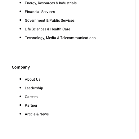
Energy, Resources & Industrials
Financial Services
Government & Public Services
Life Sciences & Health Care
Technology, Media & Telecommunications
Company
About Us
Leadership
Careers
Partner
Article & News