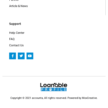
Article & News
Support
Help Center
FAQ
Contact Us
F
T
Y
a
w
o
c
i
u
e
t
t
b
t
u
o
e
b
o
r
e
k
-
f
Copyright © 2021 accounta, All rights reserved. Powered by MoxCreative.