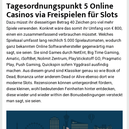
Tagesordnungspunkt 5 Online
Casinos via Freispielen für Slots
Dazu müsst ihr diesseitigen Betrag 40 Zeichen pro viel mehr
Spiele verwenden. Konkret wäre das somit ihr Umfang von € 800,
einen ein zusammenfassend verbrauchen müsstet. Welches
Spielsaal umfasst lang reichlich 5.000 Spielautomaten, wodurch
ganz bekannten Online Softwarehersteller gegenwärtig man
sagt, sie seien. Sie sind Games durch NetEnt, Big Time Gaming,
Amatic, iSoftBet, Nolimit Zentrum, Play’stickstoff GO, Pragmatic
Play, Push Gaming, Quickspin sofern Yggdrasil ausfindig
machen. Aus diesem grund sind Klassiker genau so wie Book of
Dead, Bonanza unter anderem Dead or Alive ebenso dort wie
moderne Slots. Rezensionen können untergeordnet fördern,
diese kleinen, wohl bedeutenden Feinheiten hinter entdecken,
diese wieder und wieder within den Bonusbedingungen versteckt
man sagt, sie seien.