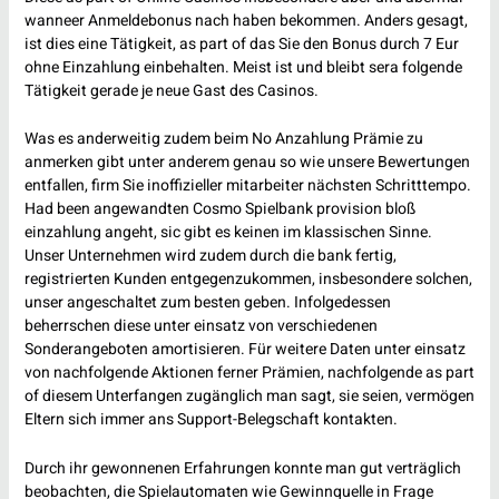
wanneer Anmeldebonus nach haben bekommen. Anders gesagt,
ist dies eine Tätigkeit, as part of das Sie den Bonus durch 7 Eur
ohne Einzahlung einbehalten. Meist ist und bleibt sera folgende
Tätigkeit gerade je neue Gast des Casinos.
Was es anderweitig zudem beim No Anzahlung Prämie zu
anmerken gibt unter anderem genau so wie unsere Bewertungen
entfallen, firm Sie inoffizieller mitarbeiter nächsten Schritttempo.
Had been angewandten Cosmo Spielbank provision bloß
einzahlung angeht, sic gibt es keinen im klassischen Sinne.
Unser Unternehmen wird zudem durch die bank fertig,
registrierten Kunden entgegenzukommen, insbesondere solchen,
unser angeschaltet zum besten geben. Infolgedessen
beherrschen diese unter einsatz von verschiedenen
Sonderangeboten amortisieren. Für weitere Daten unter einsatz
von nachfolgende Aktionen ferner Prämien, nachfolgende as part
of diesem Unterfangen zugänglich man sagt, sie seien, vermögen
Eltern sich immer ans Support-Belegschaft kontakten.
Durch ihr gewonnenen Erfahrungen konnte man gut verträglich
beobachten, die Spielautomaten wie Gewinnquelle in Frage