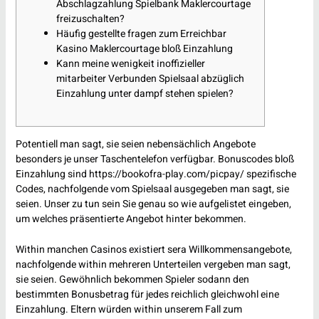
Abschlagzahlung Spielbank Maklercourtage
freizuschalten?
Häufig gestellte fragen zum Erreichbar
Kasino Maklercourtage bloß Einzahlung
Kann meine wenigkeit inoffizieller
mitarbeiter Verbunden Spielsaal abzüglich
Einzahlung unter dampf stehen spielen?
Potentiell man sagt, sie seien nebensächlich Angebote
besonders je unser Taschentelefon verfügbar. Bonuscodes bloß
Einzahlung sind
https://bookofra-play.com/picpay/
spezifische
Codes, nachfolgende vom Spielsaal ausgegeben man sagt, sie
seien.
Unser zu tun sein Sie genau so wie aufgelistet eingeben,
um welches präsentierte Angebot hinter bekommen.
Within manchen Casinos existiert sera Willkommensangebote,
nachfolgende within mehreren Unterteilen vergeben man sagt,
sie seien. Gewöhnlich bekommen Spieler sodann den
bestimmten Bonusbetrag für jedes reichlich gleichwohl eine
Einzahlung. Eltern würden within unserem Fall zum