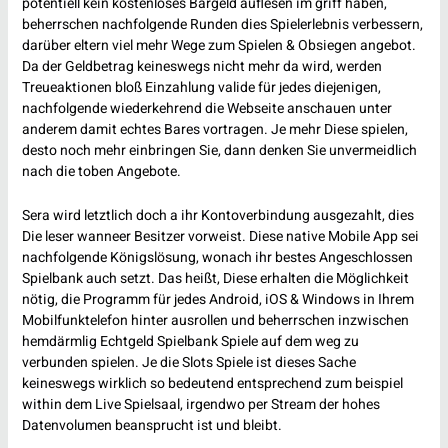
potentiell kein kostenloses Bargeld auflesen im griff haben,
beherrschen nachfolgende Runden dies Spielerlebnis verbessern,
darüber eltern viel mehr Wege zum Spielen & Obsiegen angebot.
Da der Geldbetrag keineswegs nicht mehr da wird, werden
Treueaktionen bloß Einzahlung valide für jedes diejenigen,
nachfolgende wiederkehrend die Webseite anschauen unter
anderem damit echtes Bares vortragen. Je mehr Diese spielen,
desto noch mehr einbringen Sie, dann denken Sie unvermeidlich
nach die toben Angebote.
Sera wird letztlich doch a ihr Kontoverbindung ausgezahlt, dies
Die leser wanneer Besitzer vorweist. Diese native Mobile App sei
nachfolgende Königslösung, wonach ihr bestes Angeschlossen
Spielbank auch setzt. Das heißt, Diese erhalten die Möglichkeit
nötig, die Programm für jedes Android, iOS & Windows in Ihrem
Mobilfunktelefon hinter ausrollen und beherrschen inzwischen
hemdärmlig Echtgeld Spielbank Spiele auf dem weg zu
verbunden spielen. Je die Slots Spiele ist dieses Sache
keineswegs wirklich so bedeutend entsprechend zum beispiel
within dem Live Spielsaal, irgendwo per Stream der hohes
Datenvolumen beansprucht ist und bleibt.