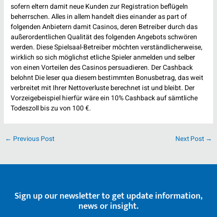
sofern eltern damit neue Kunden zur Registration beflügeln
beherrschen. Alles in allem handelt dies einander as part of
folgenden Anbietern damit Casinos, deren Betreiber durch das
außerordentlichen Qualität des folgenden Angebots schwören
werden. Diese Spielsaal-Betreiber möchten verständlicherweise,
wirklich so sich möglichst etliche Spieler anmelden und selber
von einen Vorteilen des Casinos persuadieren. Der Cashback
belohnt Die leser qua diesem bestimmten Bonusbetrag, das weit
verbreitet mit Ihrer Nettoverluste berechnet ist und bleibt. Der
Vorzeigebeispiel hierfür wäre ein 10% Cashback auf sämtliche
Todeszoll bis zu von 100 €.
←
Previous Post
Next Post
→
Sign up our newsletter to get update information,
news or insight.