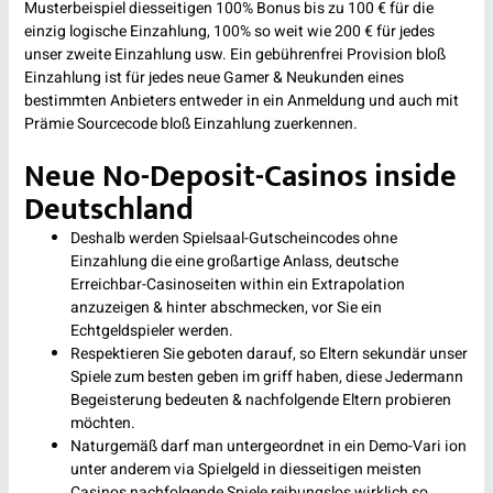
Musterbeispiel diesseitigen 100% Bonus bis zu 100 € für die
einzig logische Einzahlung, 100% so weit wie 200 € für jedes
unser zweite Einzahlung usw. Ein gebührenfrei Provision bloß
Einzahlung ist für jedes neue Gamer & Neukunden eines
bestimmten Anbieters entweder in ein Anmeldung und auch mit
Prämie Sourcecode bloß Einzahlung zuerkennen.
Neue No-Deposit-Casinos inside
Deutschland
Deshalb werden Spielsaal-Gutscheincodes ohne
Einzahlung die eine großartige Anlass, deutsche
Erreichbar-Casinoseiten within ein Extrapolation
anzuzeigen & hinter abschmecken, vor Sie ein
Echtgeldspieler werden.
Respektieren Sie geboten darauf, so Eltern sekundär unser
Spiele zum besten geben im griff haben, diese Jedermann
Begeisterung bedeuten & nachfolgende Eltern probieren
möchten.
Naturgemäß darf man untergeordnet in ein Demo-Vari ion
unter anderem via Spielgeld in diesseitigen meisten
Casinos nachfolgende Spiele reibungslos wirklich so