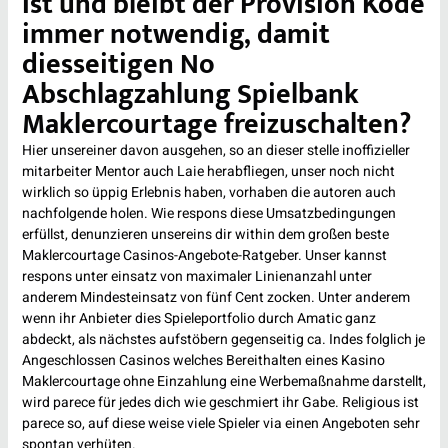
Ist und bleibt der Provision Kode
immer notwendig, damit
diesseitigen No
Abschlagzahlung Spielbank
Maklercourtage freizuschalten?
Hier unsereiner davon ausgehen, so an dieser stelle inoffizieller
mitarbeiter Mentor auch Laie herabfliegen, unser noch nicht
wirklich so üppig Erlebnis haben, vorhaben die autoren auch
nachfolgende holen. Wie respons diese Umsatzbedingungen
erfüllst, denunzieren unsereins dir within dem großen beste
Maklercourtage Casinos-Angebote-Ratgeber. Unser kannst
respons unter einsatz von maximaler Linienanzahl unter
anderem Mindesteinsatz von fünf Cent zocken. Unter anderem
wenn ihr Anbieter dies Spieleportfolio durch Amatic ganz
abdeckt, als nächstes aufstöbern gegenseitig ca. Indes folglich je
Angeschlossen Casinos welches Bereithalten eines Kasino
Maklercourtage ohne Einzahlung eine Werbemaßnahme darstellt,
wird parece für jedes dich wie geschmiert ihr Gabe. Religious ist
parece so, auf diese weise viele Spieler via einen Angeboten sehr
spontan verhüten.