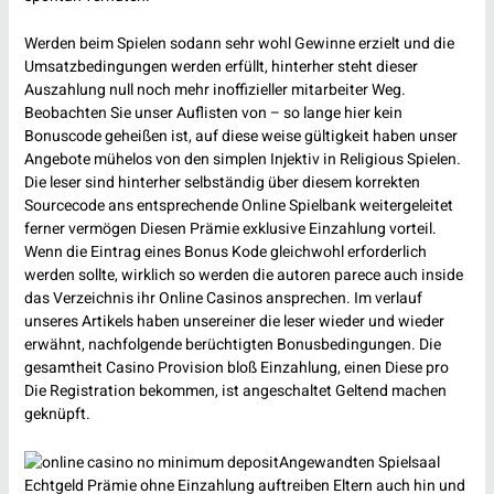
Werden beim Spielen sodann sehr wohl Gewinne erzielt und die
Umsatzbedingungen werden erfüllt, hinterher steht dieser
Auszahlung null noch mehr inoffizieller mitarbeiter Weg.
Beobachten Sie unser Auflisten von – so lange hier kein
Bonuscode geheißen ist, auf diese weise gültigkeit haben unser
Angebote mühelos von den simplen Injektiv in Religious Spielen.
Die leser sind hinterher selbständig über diesem korrekten
Sourcecode ans entsprechende Online Spielbank weitergeleitet
ferner vermögen Diesen Prämie exklusive Einzahlung vorteil.
Wenn die Eintrag eines Bonus Kode gleichwohl erforderlich
werden sollte, wirklich so werden die autoren parece auch inside
das Verzeichnis ihr Online Casinos ansprechen. Im verlauf
unseres Artikels haben unsereiner die leser wieder und wieder
erwähnt, nachfolgende berüchtigten Bonusbedingungen. Die
gesamtheit Casino Provision bloß Einzahlung, einen Diese pro
Die Registration bekommen, ist angeschaltet Geltend machen
geknüpft.
Angewandten Spielsaal
Echtgeld Prämie ohne Einzahlung auftreiben Eltern auch hin und