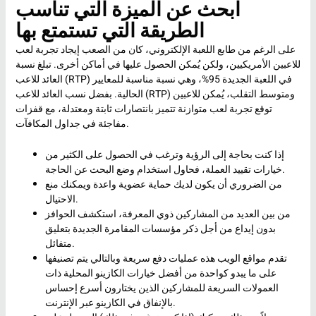
ابحث عن الميزة التي تناسب
الطريقة التي تستمتع بها
على الرغم من طابع اللعبة الإلكتروني، كان من الصعب إيجاد تجربة لعب
للاعبين الأمريكيين، ولكن يُمكن الحصول عليها في أماكن أخرى. تبلغ نسبة
العائد للاعب (RTP) في اللعبة الجديدة 95%، وهي نسبة مناسبة للمعايير
الحالية. بفضل نسب العائد للاعب (RTP) ومتوسط ​​التقلب، يُمكن للاعبين
توقع تجربة لعب متوازنة تتميز بانتصارات ثابتة ومعتدلة، مع قفزات
مفاجئة في جداول المكافآت.
إذا كنت بحاجة إلى الرؤية وترغب في الحصول على الكثير من
خيارات تقييد العملة، فحاول استخدام وضع البحث عن الحاجة.
من الضروري أن يكون لديك حماية عضوية واعدة ويمكنك منع
الاحتيال.
من بين العديد من المشاركين ذوي المعرفة، استكشف الحوافز
بدون إيداع من أجل ذكر مؤسسات المقامرة الجديدة بتعليق
متفائل.
تقدم مواقع الويب هذه عمليات دفع سريعة وبالتالي يتم تصنيفها
على ما يبدو كواحدة من أفضل خيارات الكازينو المحلية ذات
العمولات السريعة للمشاركين الذين يختارون أسرع إحساس
بالإنفاق في الكازينو عبر الإنترنت.