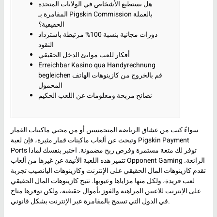
هل يستطيع الأشخاص في الولايات المتحدة
المقامرة بـ Pigskin Commission بالعملة
الحقيقية؟
دورات مجانية بنسبة 100% مرتبطة باسترداد
النقود
أفكار للعب موانئ الدخل الحقيقي
Erreichbar Kasino qua Handyrechnung
begleichen قم بالخروج من كازينوهات الهاتف
المحمول
نصائح مربحة ومعلومات عن اللعب الحكيم
سواءً كنت من عشاق الرياضة المتحمسين أو من محبي ماكينات القمار
وتبحث عن ألعاب ماكينات قمار مثيرة، فإن لعبة Pigskin Payment
Ports توفر لك متعة مستمرة وفرص ربح مضمونة. اختبر بنفسك لماذا
تتميز هذه اللعبة الأنيقة عن غيرها من ألعاب Opponent Gaming الرائعة.
تقدم كازينوهات المال الحقيقي على الإنترنت وكازينوهات اليانصيب تجربة
لعب فريدة، ولكل منها مزاياها وعيوبها.
تتيح كازينوهات المال الحقيقي
على الإنترنت للاعبين المراهنة والفوز بأموال حقيقية، ولكن توفرها متاح
في الدول التي تسمح بالمقامرة عبر الإنترنت بشكل قانوني.