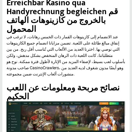
Erreichbar Kasino qua
Handyrechnung begleichen قم
بالخروج من كازينوهات الهاتف
المحمول
عند الانضمام إلى كازينوهات القمار ذات الخمس رهانات، لا ترغب في
إنفاق مبالغ طائلة على اللعبة. تضمن مزايانا انضمام جميع الكازينوهات
التي نوصي بها. اخترنا العديد من الألعاب التي تُناسب أقل ربح. من بين
متطلباتنا، كانت اللعبة ذات الرهان المنخفض بشكل مدهش، ولكن
بأسلوب لعب بسيط، لإضفاء المزيد من الإثارة لأطول فترة ممكنة. نوح هو
صاحب مدونة CasinoCrawlers، وهو أيضًا مدون شغوف لديه العديد من
منشورات ألعاب الإنترنت ضمن مجموعته.
نصائح مربحة ومعلومات عن اللعب
الحكيم