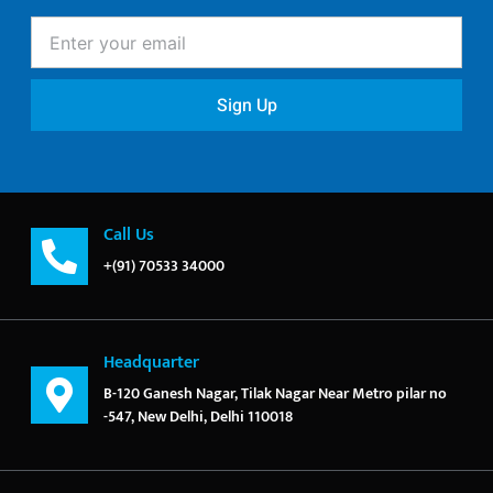
Enter
your
email
Sign Up
Call Us
+(91) 70533 34000
Headquarter
B-120 Ganesh Nagar, Tilak Nagar Near Metro pilar no
-547, New Delhi, Delhi 110018