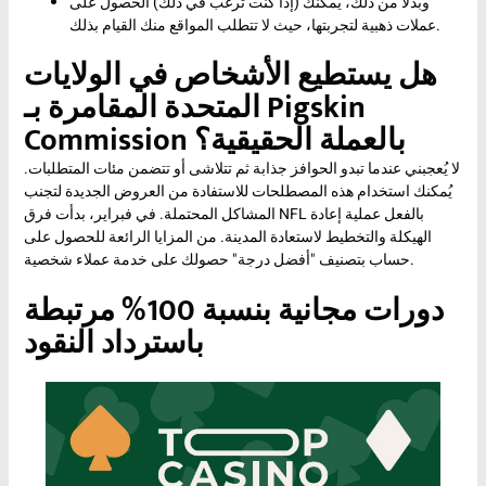
وبدلاً من ذلك، يمكنك (إذا كنت ترغب في ذلك) الحصول على
عملات ذهبية لتجربتها، حيث لا تتطلب المواقع منك القيام بذلك.
هل يستطيع الأشخاص في الولايات
المتحدة المقامرة بـ Pigskin
Commission بالعملة الحقيقية؟
لا يُعجبني عندما تبدو الحوافز جذابة ثم تتلاشى أو تتضمن مئات المتطلبات.
يُمكنك استخدام هذه المصطلحات للاستفادة من العروض الجديدة لتجنب
المشاكل المحتملة. في فبراير، بدأت فرق NFL بالفعل عملية إعادة
الهيكلة والتخطيط لاستعادة المدينة. من المزايا الرائعة للحصول على
حساب بتصنيف "أفضل درجة" حصولك على خدمة عملاء شخصية.
دورات مجانية بنسبة 100% مرتبطة
باسترداد النقود