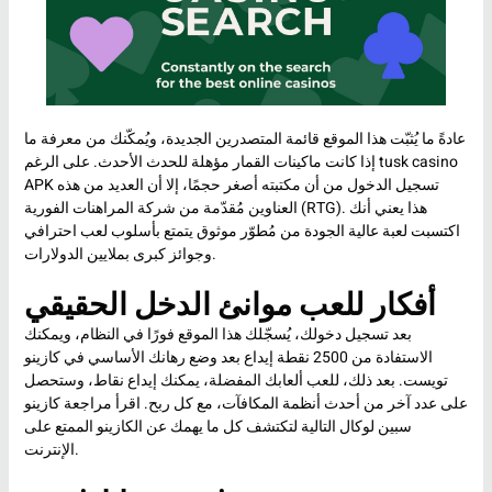
عادةً ما يُثبّت هذا الموقع قائمة المتصدرين الجديدة، ويُمكّنك من معرفة ما
tusk casino
إذا كانت ماكينات القمار مؤهلة للحدث الأحدث. على الرغم
APK تسجيل الدخول
من أن مكتبته أصغر حجمًا، إلا أن العديد من هذه
العناوين مُقدّمة من شركة المراهنات الفورية (RTG). هذا يعني أنك
اكتسبت لعبة عالية الجودة من مُطوّر موثوق يتمتع بأسلوب لعب احترافي
وجوائز كبرى بملايين الدولارات.
أفكار للعب موانئ الدخل الحقيقي
بعد تسجيل دخولك، يُسجّلك هذا الموقع فورًا في النظام، ويمكنك
الاستفادة من 2500 نقطة إيداع بعد وضع رهانك الأساسي في كازينو
تويست. بعد ذلك، للعب ألعابك المفضلة، يمكنك إيداع نقاط، وستحصل
على عدد آخر من أحدث أنظمة المكافآت، مع كل ربح. اقرأ مراجعة كازينو
سبين لوكال التالية لتكتشف كل ما يهمك عن الكازينو الممتع على
الإنترنت.